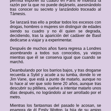
permita exponer su cuadro en París le muestra la
razón por la que no puede dejárselo, asesinándolo
tras conocer su secreto y lanzándolo troceado al
Támesis.
Se lanzará tras ello a probar todos los excesos con
drogas, hombres o mujeres sin distinguir de edades
siendo su cuadro y no él quien se degrada,
decidiendo, tras la aparición del cadáver de Basil
dedicarse a viajar y a experimentar.
Después de muchos años fuera regresa a Londres
asombrando a todos sus conocidos, ya viejos
mientras que él se conserva igual que cuando se
marchó.
Deambulando por los barrios bajos, y tras drogarse
recuerda a Sybil y acude a su tumba, donde lo ve
Jim Vane, que está a punto de matarlo, aunque no
lo hace al ver que solo tiene 20 años, aunque tras
descubrir su pitillera, vuelve a intentar matarlo unos
días después, no lográndolo al ser arrollado por el
metro.
Mientras los fantasmas del pasado le acosan, se
enamora de él Emily Wotton, la hija de su amigo