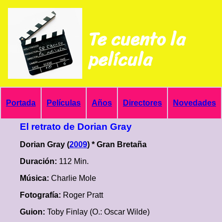
Te cuento la
película
Portada
Películas
Años
Directores
Novedades
El retrato de Dorian Gray
Dorian Gray (
2009
) * Gran Bretaña
Duración:
112 Min.
Música:
Charlie Mole
Fotografía:
Roger Pratt
Guion:
Toby Finlay (O.: Oscar Wilde)