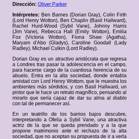
Dirección:
Oliver Parker
Intérpretes:
Ben Barnes (Dorian Gray), Colin Firth
(Lord Henry Wotton), Ben Chaplin (Basil Hallward),
Rachel Hurd-Wood (Sybil Vane), Johnny Harris
(Jim Vane), Rebecca Hall (Emily Wotton), Emilia
Fox (Victoria Wotton), Fiona Shaw (Agatha),
Maryam d'Abo (Gladys), Caroline Goodall (Lady
Radley), Michael Culkin (Lord Radley).
Dorian Gray es un atractivo aristócrata que regresa
a Londres tras pasar la adolescencia en el campo,
para hacerse cargo de la cuantiosa herencia de su
abuelo. Entra en la alta sociedad, donde entabla
amistad con Lord Henry Wottom, que le muestra los
ambientes más sórdidos, y con Basil Hallward, un
pintor que le hace un retrato magnífico, pensando al
mirarlo que sería capaz de dar su alma al diablo
con tal de permanecer así.
En un teatrillo de los barrios bajos descubre,
interpretando a Ofelia a Sybil Vane, una atractiva
actriz de la que se queda prendado y a la que
propone matrimonio ante el rechazo de la alta
sociedad, que no aceptan su propuesta de ir a verla