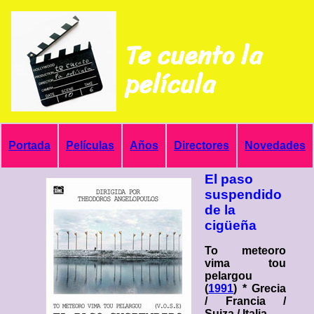
Te cuento la
película
Portada
Películas
Años
Directores
Novedades
El paso
suspendido
de la
cigüeña
To meteoro
vima tou
pelargou
(
1991
) * Grecia
/ Francia /
Suiza / Italia