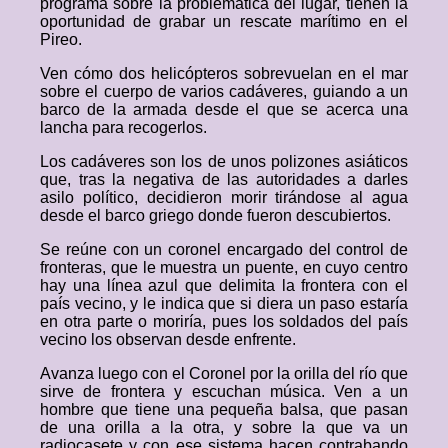
programa sobre la problemática del lugar, tienen la
oportunidad de grabar un rescate marítimo en el
Pireo.
Ven cómo dos helicópteros sobrevuelan en el mar
sobre el cuerpo de varios cadáveres, guiando a un
barco de la armada desde el que se acerca una
lancha para recogerlos.
Los cadáveres son los de unos polizones asiáticos
que, tras la negativa de las autoridades a darles
asilo político, decidieron morir tirándose al agua
desde el barco griego donde fueron descubiertos.
Se reúne con un coronel encargado del control de
fronteras, que le muestra un puente, en cuyo centro
hay una línea azul que delimita la frontera con el
país vecino, y le indica que si diera un paso estaría
en otra parte o moriría, pues los soldados del país
vecino los observan desde enfrente.
Avanza luego con el Coronel por la orilla del río que
sirve de frontera y escuchan música. Ven a un
hombre que tiene una pequeña balsa, que pasan
de una orilla a la otra, y sobre la que va un
radiocasete y con ese sistema hacen contrabando