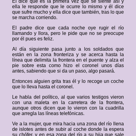
Él dice que es la primera vez que se siente así y
ella le responde que le ocurre lo mismo y él dice
que sufre mucho y ella dice que también, tras lo que
se marcha corriendo.
El padre dice que cada noche oye rugir el río
llamando y llora, pero le pide que no se preocupe
por él pues es feliz.
Al día siguiente pasa junto a los soldados que
están en la zona fronteriza y se acerca hasta la
línea que delimita la frontera en el puente y alza el
pie sobre esta como hizo el coronel unos días
antes, sabiendo que si da un paso, algo pasará.
Entonces alguien grita tras él y lo recoge un coche
que lo lleva hasta el coronel.
Le habla del político, al que varios testigos vieron
con una maleta en la carretera de la frontera,
aunque otros dicen que lo vieron con la cuadrilla
que arregla las líneas telefónicas.
Ve a la mujer, que mira hacia una zona del río llena
de islotes antes de subir al coche donde la espera
su chófer, y en esa zona del río a su hija que sale