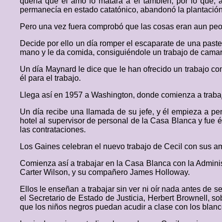
quería que el amo lo matara a él también, por lo que, 
permanecía en estado catatónico, abandonó la plantación
Pero una vez fuera comprobó que las cosas eran aun peor,
Decide por ello un día romper el escaparate de una paste
mano y le da comida, consiguiéndole un trabajo de camare
Un día Maynard le dice que le han ofrecido un trabajo c
él para el trabajo.
Llega así en 1957 a Washington, donde comienza a trabajar
Un día recibe una llamada de su jefe, y él empieza a pe
hotel al supervisor de personal de la Casa Blanca y fue
las contrataciones.
Los Gaines celebran el nuevo trabajo de Cecil con sus am
Comienza así a trabajar en la Casa Blanca con la Admini
Carter Wilson, y su compañero James Holloway.
Ellos le enseñan a trabajar sin ver ni oír nada antes d
el Secretario de Estado de Justicia, Herbert Brownell, so
que los niños negros puedan acudir a clase con los blanco