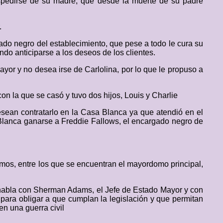
despedirse de su madre, que desde la muerte de su padre
.
ado negro del establecimiento, que pese a todo le cura su
do anticiparse a los deseos de los clientes.
or y no desea irse de Carlolina, por lo que le propuso a
on la que se casó y tuvo dos hijos, Louis y Charlie
esean contratarlo en la Casa Blanca ya que atendió en el
 Blanca ganarse a Freddie Fallows, el encargado negro de
mos, entre los que se encuentran el mayordomo principal,
e habla con Sherman Adams, el Jefe de Estado Mayor y con
r para obligar a que cumplan la legislación y que permitan
en una guerra civil