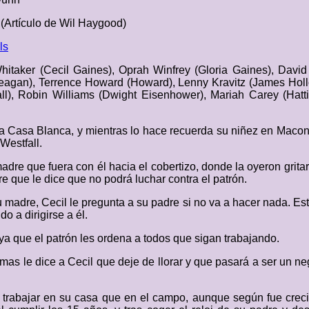
(Artículo de Wil Haygood)
ls
hitaker (Cecil Gaines), Oprah Winfrey (Gloria Gaines), Davi
Reagan), Terrence Howard (Howard), Lenny Kravitz (James Hol
), Robin Williams (Dwight Eisenhower), Mariah Carey (Hattie
la Casa Blanca, y mientras lo hace recuerda su niñez en Macon
Westfall.
adre que fuera con él hacia el cobertizo, donde la oyeron grit
re que le dice que no podrá luchar contra el patrón.
madre, Cecil le pregunta a su padre si no va a hacer nada. Este
o a dirigirse a él.
 ya que el patrón les ordena a todos que sigan trabajando.
mas le dice a Cecil que deje de llorar y que pasará a ser un n
 trabajar en su casa que en el campo, aunque según fue creci