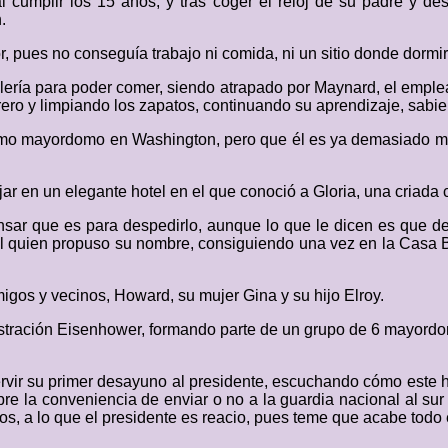
al cumplir los 15 años, y tras coger el reloj de su padre y 
.
 pues no conseguía trabajo ni comida, ni un sitio donde dormir
lería para poder comer, siendo atrapado por Maynard, el emple
ro y limpiando los zapatos, continuando su aprendizaje, sabien
omo mayordomo en Washington, pero que él es ya demasiado may
 en un elegante hotel en el que conoció a Gloria, una criada c
nsar que es para despedirlo, aunque lo que le dicen es que d
 él quien propuso su nombre, consiguiendo una vez en la Casa
igos y vecinos, Howard, su mujer Gina y su hijo Elroy.
stración Eisenhower, formando parte de un grupo de 6 mayordo
e servir su primer desayuno al presidente, escuchando cómo est
bre la conveniencia de enviar o no a la guardia nacional al su
s, a lo que el presidente es reacio, pues teme que acabe todo 