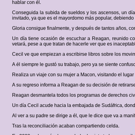
hablar con él.
Conseguida la subida de sueldos y los ascensos, un dí
invitado, ya que es el mayordomo más popular, debiendo l
Gloria consigue finalmente, y después de tantos años, co
Un día tiene ocasión de escuchar a Reagan, reunido co
vetará, pese a que tratan de hacerle ver que es inaceptabl
Cecil ve que empiezan a escribirse libros sobre los movi
A él siempre le gustó su trabajo, pero ya se siente confus
Realiza un viaje con su mujer a Macon, visitando el luga
A su regreso informa a Reagan de su decisión de retirarse,
Reagan desmantela todos los programas de derechos civi
Un día Cecil acude hacia la embajada de Sudáfrica, donde 
Al ver a su padre se dirige a él, que le dice que va a mani
Tras la reconciliación acaban compartiendo celda.