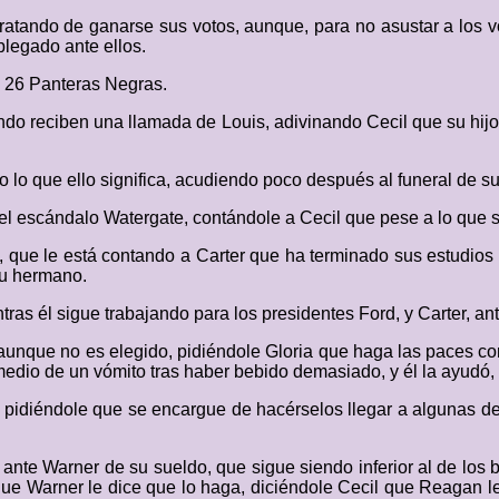
tratando de ganarse sus votos, aunque, para no asustar a los v
legado ante ellos.
n 26 Panteras Negras.
ando reciben una llamada de Louis, adivinando Cecil que su hijo
lo que ello significa, acudiendo poco después al funeral de su 
l escándalo Watergate, contándole a Cecil que pese a lo que se
, que le está contando a Carter que ha terminado sus estudios 
su hermano.
ntras él sigue trabajando para los presidentes Ford, y Carter, 
unque no es elegido, pidiéndole Gloria que haga las paces con é
medio de un vómito tras haber bebido demasiado, y él la ayudó, 
 pidiéndole que se encargue de hacérselos llegar a algunas d
ante Warner de su sueldo, que sigue siendo inferior al de los
que Warner le dice que lo haga, diciéndole Cecil que Reagan le