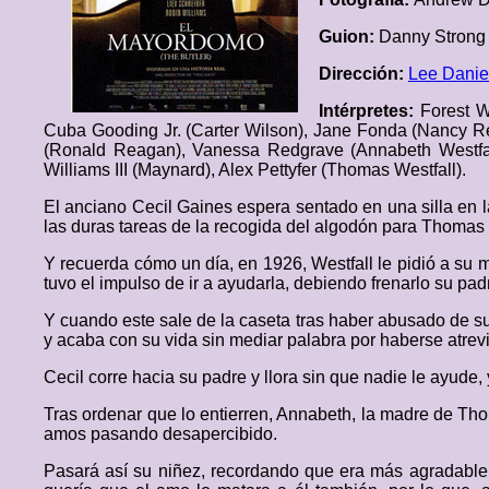
Guion:
Danny Strong 
Dirección:
Lee Danie
Intérpretes:
Forest W
Cuba Gooding Jr. (Carter Wilson), Jane Fonda (Nancy 
(Ronald Reagan), Vanessa Redgrave (Annabeth Westfall
Williams III (Maynard), Alex Pettyfer (Thomas Westfall).
El anciano Cecil Gaines espera sentado en una silla en 
las duras tareas de la recogida del algodón para Thomas 
Y recuerda cómo un día, en 1926, Westfall le pidió a su m
tuvo el impulso de ir a ayudarla, debiendo frenarlo su pad
Y cuando este sale de la caseta tras haber abusado de su 
y acaba con su vida sin mediar palabra por haberse atrevid
Cecil corre hacia su padre y llora sin que nadie le ayude,
Tras ordenar que lo entierren, Annabeth, la madre de Tho
amos pasando desapercibido.
Pasará así su niñez, recordando que era más agradable