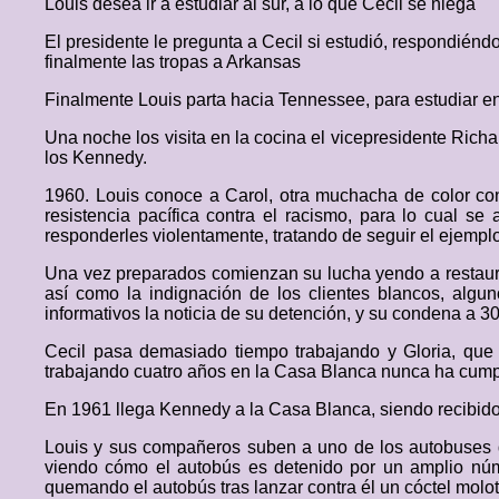
Louis desea ir a estudiar al sur, a lo que Cecil se niega
El presidente le pregunta a Cecil si estudió, respondié
finalmente las tropas a Arkansas
Finalmente Louis parta hacia Tennessee, para estudiar en 
Una noche los visita en la cocina el vicepresidente Richar
los Kennedy.
1960. Louis conoce a Carol, otra muchacha de color con
resistencia pacífica contra el racismo, para lo cual s
responderles violentamente, tratando de seguir el ejempl
Una vez preparados comienzan su lucha yendo a restauran
así como la indignación de los clientes blancos, algun
informativos la noticia de su detención, y su condena a 30
Cecil pasa demasiado tiempo trabajando y Gloria, que 
trabajando cuatro años en la Casa Blanca nunca ha cumpli
En 1961 llega Kennedy a la Casa Blanca, siendo recibido
Louis y sus compañeros suben a uno de los autobuses de
viendo cómo el autobús es detenido por un amplio núm
quemando el autobús tras lanzar contra él un cóctel molot