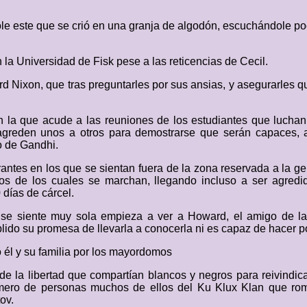
ndole este que se crió en una granja de algodón, escuchándole 
la Universidad de Fisk pese a las reticencias de Cecil.
d Nixon, que tras preguntarles por sus ansias, y asegurarles qu
 la que acude a las reuniones de los estudiantes que luchan p
e agreden unos a otros para demostrarse que serán capaces, 
o de Gandhi.
tes en los que se sientan fuera de la zona reservada a la ge
os de los cuales se marchan, llegando incluso a ser agredid
 días de cárcel.
se siente muy sola empieza a ver a Howard, el amigo de la 
do su promesa de llevarla a conocerla ni es capaz de hacer po
 él y su familia por los mayordomos
 la libertad que compartían blancos y negros para reivindicar
ero de personas muchos de ellos del Ku Klux Klan que rompe
ov.