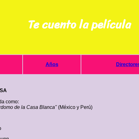
Te cuento la película
Años
Directore
USA
a como:
rdomo de la Casa Blanca"
(México y Perú)
o
Dunn