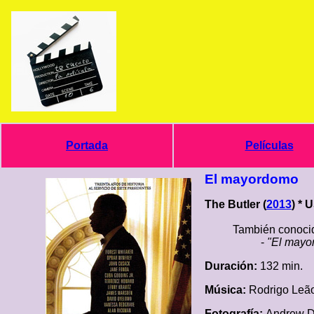
Portada
Películas
El mayordomo
The Butler (
2013
) * 
También conocid
-
"El mayo
Duración:
132 min.
Música:
Rodrigo Leã
Fotografía:
Andrew 