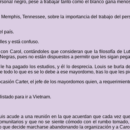
ersonal negro, pese a trabajar tanto como el blanco gana meno
 Memphis, Tennessee, sobre la importancia del trabajo del per
l país.
lles y está confuso.
con Carol, contándoles que consideran que la filosofía de Lu
Negras, pues no están dispuestos a permitir que les sigan peg
le ha pagado los estudios, y él lo desprecia. Louis se burla 
e todo lo que es se lo debe a ese mayordomo, tras lo que les 
ocasión Carter, el jefe de los mayordomos quien, a requerimient
istado para ir a Vietnam.
uis acude a una reunión en la que acuerdan que cada vez que
comunitarios y que no se siente cómodo con el rumbo tomado, 
 lo que decide marcharse abandonando la organización y a Carol