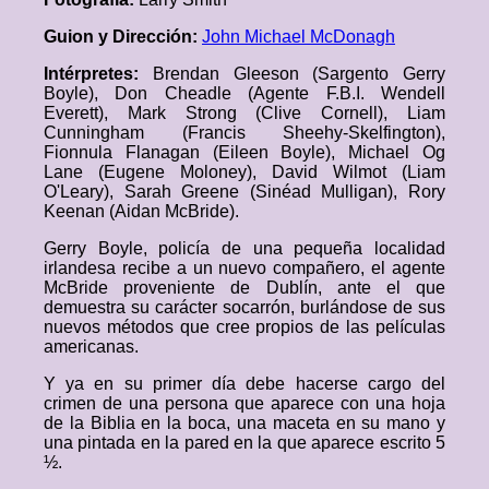
Guion y Dirección:
John Michael McDonagh
Intérpretes:
Brendan Gleeson (Sargento Gerry
Boyle), Don Cheadle (Agente F.B.I. Wendell
Everett), Mark Strong (Clive Cornell), Liam
Cunningham (Francis Sheehy-Skelfington),
Fionnula Flanagan (Eileen Boyle), Michael Og
Lane (Eugene Moloney), David Wilmot (Liam
O'Leary), Sarah Greene (Sinéad Mulligan), Rory
Keenan (Aidan McBride).
Gerry Boyle, policía de una pequeña localidad
irlandesa recibe a un nuevo compañero, el agente
McBride proveniente de Dublín, ante el que
demuestra su carácter socarrón, burlándose de sus
nuevos métodos que cree propios de las películas
americanas.
Y ya en su primer día debe hacerse cargo del
crimen de una persona que aparece con una hoja
de la Biblia en la boca, una maceta en su mano y
una pintada en la pared en la que aparece escrito 5
½.