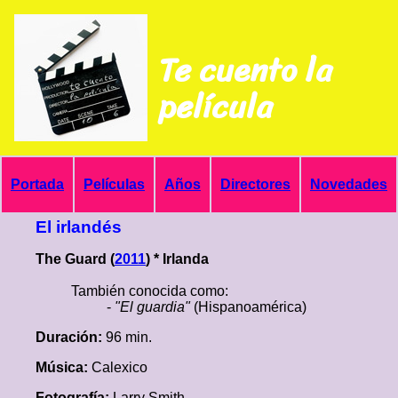
Te cuento la
película
Portada
Películas
Años
Directores
Novedades
El irlandés
The Guard (
2011
) * Irlanda
También conocida como:
-
"El guardia"
(Hispanoamérica)
Duración:
96 min.
Música:
Calexico
Fotografía:
Larry Smith