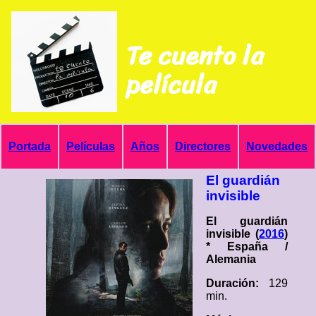
Te cuento la
película
Portada
Películas
Años
Directores
Novedades
El guardián
invisible
El guardián
invisible (
2016
)
* España /
Alemania
Duración:
129
min.