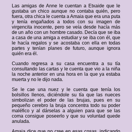
Las amigas de Anne le cuentan a Etxaide que le
gustaba un chico aunque no contaba quién, pero
fuera, otra chica le cuenta a Amaia que era una puta
y tenía engañados a todos con su imagen de
virgencita inocente, pero se veía desde hacía más
de un año con un hombre casado. Decía que se iba
a casa de una amiga a estudiar y se iba con él, que
le hacía regalos y se acostaba con ella en todas
partes y tenían planes de futuro, aunque ignora
quién era él.
Cuando regresa a su casa encuentra a su tía
consultando las cartas y le cuenta que vio a la niña
la noche anterior en una hora en la que ya estaba
muerta y no le dijo nada.
Se le cae una nuez y le cuenta que tenía los
bolsillos llenos, diciéndole su tía que las nueces
simbolizan el poder de las brujas, pues en su
pequeño cerebro la bruja concentra todo su poder
maléfico y al dárselas a alguien para que se las
coma consigue poseerlo y que su voluntad quede
anulada.
Amaia dice que no cree en esas cosas, indicando