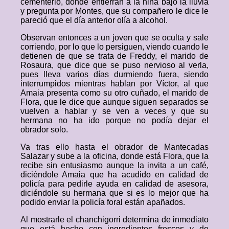
cementerio, donde entierran a la niña bajo la lluvia
y pregunta por Montes, que su compañero le dice le
pareció que el día anterior olía a alcohol.
Observan entonces a un joven que se oculta y sale
corriendo, por lo que lo persiguen, viendo cuando le
detienen de que se trata de Freddy, el marido de
Rosaura, que dice que se puso nervioso al verla,
pues lleva varios días durmiendo fuera, siendo
interrumpidos mientras hablan por Víctor, al que
Amaia presenta como su otro cuñado, el marido de
Flora, que le dice que aunque siguen separados se
vuelven a hablar y se ven a veces y que su
hermana no ha ido porque no podía dejar el
obrador solo.
Va tras ello hasta el obrador de Mantecadas
Salazar y sube a la oficina, donde está Flora, que la
recibe sin entusiasmo aunque la invita a un café,
diciéndole Amaia que ha acudido en calidad de
policía para pedirle ayuda en calidad de asesora,
diciéndole su hermana que si es lo mejor que ha
podido enviar la policía foral están apañados.
Al mostrarle el chanchigorri determina de inmediato
que está hecho con ingredientes frescos y de