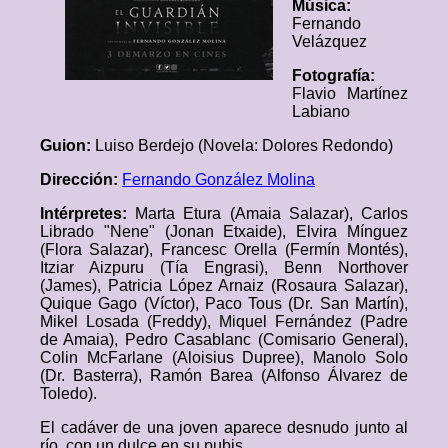
Música:
Fernando
Velázquez
Fotografía:
Flavio Martínez
Labiano
Guion:
Luiso Berdejo (Novela: Dolores Redondo)
Dirección:
Fernando González Molina
Intérpretes:
Marta Etura (Amaia Salazar), Carlos
Librado "Nene" (Jonan Etxaide), Elvira Mínguez
(Flora Salazar), Francesc Orella (Fermín Montés),
Itziar Aizpuru (Tía Engrasi), Benn Northover
(James), Patricia López Arnaiz (Rosaura Salazar),
Quique Gago (Víctor), Paco Tous (Dr. San Martín),
Mikel Losada (Freddy), Miquel Fernández (Padre
de Amaia), Pedro Casablanc (Comisario General),
Colin McFarlane (Aloisius Dupree), Manolo Solo
(Dr. Basterra), Ramón Barea (Alfonso Álvarez de
Toledo).
El cadáver de una joven aparece desnudo junto al
río, con un dulce en su pubis.