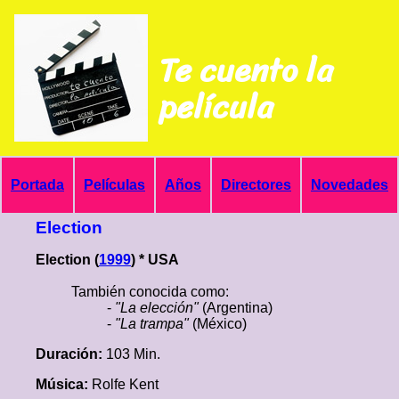
Te cuento la
película
Portada
Películas
Años
Directores
Novedades
Election
Election (
1999
) * USA
También conocida como:
-
"La elección"
(Argentina)
-
"La trampa"
(México)
Duración:
103 Min.
Música:
Rolfe Kent