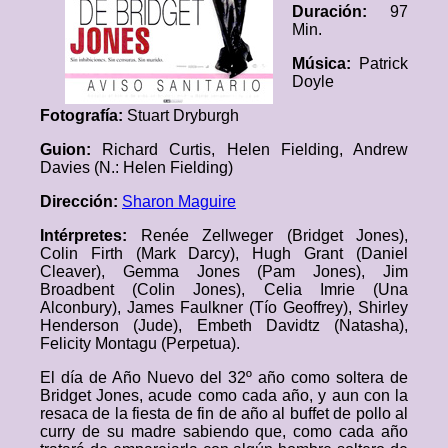
Duración:
97
Min.
Música:
Patrick
Doyle
Fotografía:
Stuart Dryburgh
Guion:
Richard Curtis, Helen Fielding, Andrew
Davies (N.: Helen Fielding)
Dirección:
Sharon Maguire
Intérpretes:
Renée Zellweger (Bridget Jones),
Colin Firth (Mark Darcy), Hugh Grant (Daniel
Cleaver), Gemma Jones (Pam Jones), Jim
Broadbent (Colin Jones), Celia Imrie (Una
Alconbury), James Faulkner (Tío Geoffrey), Shirley
Henderson (Jude), Embeth Davidtz (Natasha),
Felicity Montagu (Perpetua).
El día de Año Nuevo del 32º año como soltera de
Bridget Jones, acude como cada año, y aun con la
resaca de la fiesta de fin de año al buffet de pollo al
curry de su madre sabiendo que, como cada año