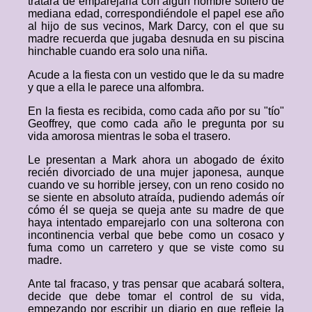
tratará de emparejarla con algún hombre soltero de
mediana edad, correspondiéndole el papel ese año
al hijo de sus vecinos, Mark Darcy, con el que su
madre recuerda que jugaba desnuda en su piscina
hinchable cuando era solo una niña.
Acude a la fiesta con un vestido que le da su madre
y que a ella le parece una alfombra.
En la fiesta es recibida, como cada año por su "tío"
Geoffrey, que como cada año le pregunta por su
vida amorosa mientras le soba el trasero.
Le presentan a Mark ahora un abogado de éxito
recién divorciado de una mujer japonesa, aunque
cuando ve su horrible jersey, con un reno cosido no
se siente en absoluto atraída, pudiendo además oír
cómo él se queja se queja ante su madre de que
haya intentado emparejarlo con una solterona con
incontinencia verbal que bebe como un cosaco y
fuma como un carretero y que se viste como su
madre.
Ante tal fracaso, y tras pensar que acabará soltera,
decide que debe tomar el control de su vida,
empezando por escribir un diario en que refleje la