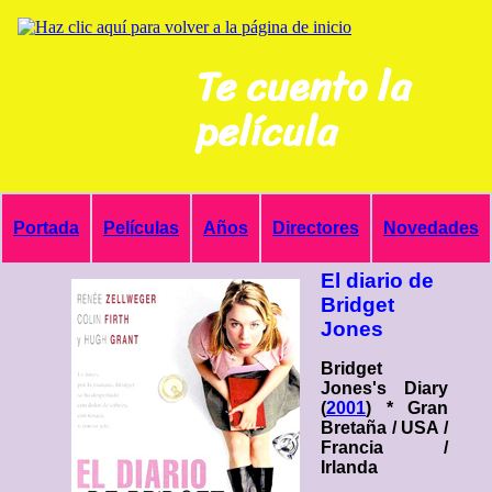
Te cuento la
película
Portada
Películas
Años
Directores
Novedades
El diario de
Bridget
Jones
Bridget
Jones's Diary
(
2001
) * Gran
Bretaña / USA /
Francia /
Irlanda