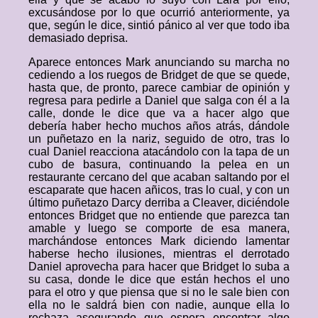
excusándose por lo que ocurrió anteriormente, ya
que, según le dice, sintió pánico al ver que todo iba
demasiado deprisa.
Aparece entonces Mark anunciando su marcha no
cediendo a los ruegos de Bridget de que se quede,
hasta que, de pronto, parece cambiar de opinión y
regresa para pedirle a Daniel que salga con él a la
calle, donde le dice que va a hacer algo que
debería haber hecho muchos años atrás, dándole
un puñetazo en la nariz, seguido de otro, tras lo
cual Daniel reacciona atacándolo con la tapa de un
cubo de basura, continuando la pelea en un
restaurante cercano del que acaban saltando por el
escaparate que hacen añicos, tras lo cual, y con un
último puñetazo Darcy derriba a Cleaver, diciéndole
entonces Bridget que no entiende que parezca tan
amable y luego se comporte de esa manera,
marchándose entonces Mark diciendo lamentar
haberse hecho ilusiones, mientras el derrotado
Daniel aprovecha para hacer que Bridget lo suba a
su casa, donde le dice que están hechos el uno
para el otro y que piensa que si no le sale bien con
ella no le saldrá bien con nadie, aunque ella lo
rechaza asegurando que espera encontrar algo