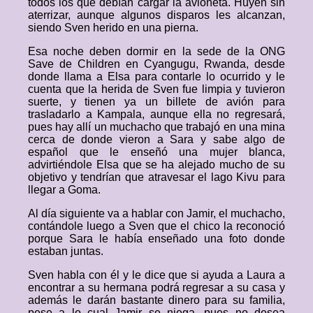
todos los que debían cargar la avioneta. Huyen sin
aterrizar, aunque algunos disparos les alcanzan,
siendo Sven herido en una pierna.
Esa noche deben dormir en la sede de la ONG
Save de Children en Cyangugu, Rwanda, desde
donde llama a Elsa para contarle lo ocurrido y le
cuenta que la herida de Sven fue limpia y tuvieron
suerte, y tienen ya un billete de avión para
trasladarlo a Kampala, aunque ella no regresará,
pues hay allí un muchacho que trabajó en una mina
cerca de donde vieron a Sara y sabe algo de
español que le enseñó una mujer blanca,
advirtiéndole Elsa que se ha alejado mucho de su
objetivo y tendrían que atravesar el lago Kivu para
llegar a Goma.
Al día siguiente va a hablar con Jamir, el muchacho,
contándole luego a Sven que el chico la reconoció
porque Sara le había enseñado una foto donde
estaban juntas.
Sven habla con él y le dice que si ayuda a Laura a
encontrar a su hermana podrá regresar a su casa y
además le darán bastante dinero para su familia,
pese a lo cual Jamir se niega, pues no desea