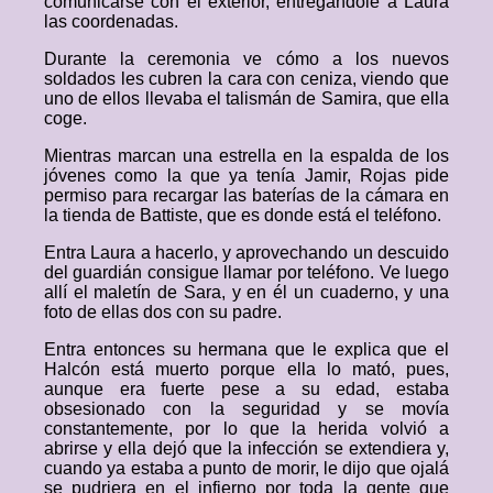
comunicarse con el exterior, entregándole a Laura
las coordenadas.
Durante la ceremonia ve cómo a los nuevos
soldados les cubren la cara con ceniza, viendo que
uno de ellos llevaba el talismán de Samira, que ella
coge.
Mientras marcan una estrella en la espalda de los
jóvenes como la que ya tenía Jamir, Rojas pide
permiso para recargar las baterías de la cámara en
la tienda de Battiste, que es donde está el teléfono.
Entra Laura a hacerlo, y aprovechando un descuido
del guardián consigue llamar por teléfono. Ve luego
allí el maletín de Sara, y en él un cuaderno, y una
foto de ellas dos con su padre.
Entra entonces su hermana que le explica que el
Halcón está muerto porque ella lo mató, pues,
aunque era fuerte pese a su edad, estaba
obsesionado con la seguridad y se movía
constantemente, por lo que la herida volvió a
abrirse y ella dejó que la infección se extendiera y,
cuando ya estaba a punto de morir, le dijo que ojalá
se pudriera en el infierno por toda la gente que