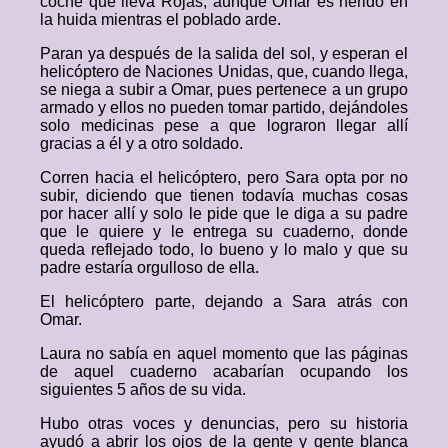
coche que lleva Rojas, aunque Omar es herido en
la huida mientras el poblado arde.
Paran ya después de la salida del sol, y esperan el
helicóptero de Naciones Unidas, que, cuando llega,
se niega a subir a Omar, pues pertenece a un grupo
armado y ellos no pueden tomar partido, dejándoles
solo medicinas pese a que lograron llegar allí
gracias a él y a otro soldado.
Corren hacia el helicóptero, pero Sara opta por no
subir, diciendo que tienen todavía muchas cosas
por hacer allí y solo le pide que le diga a su padre
que le quiere y le entrega su cuaderno, donde
queda reflejado todo, lo bueno y lo malo y que su
padre estaría orgulloso de ella.
El helicóptero parte, dejando a Sara atrás con
Omar.
Laura no sabía en aquel momento que las páginas
de aquel cuaderno acabarían ocupando los
siguientes 5 años de su vida.
Hubo otras voces y denuncias, pero su historia
ayudó a abrir los ojos de la gente y gente blanca