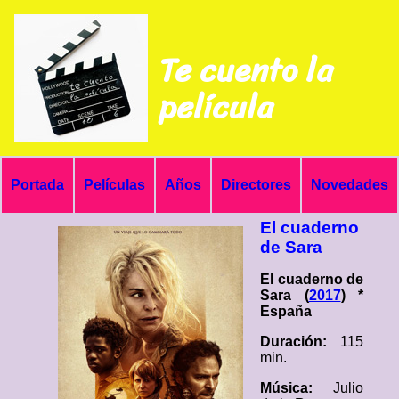
Te cuento la
película
Portada
Películas
Años
Directores
Novedades
El cuaderno
de Sara
El cuaderno de
Sara (
2017
) *
España
Duración:
115
min.
Música:
Julio