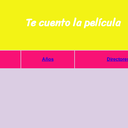
Te cuento la película
Años
Directore