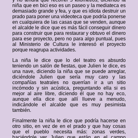
niña que en bici eso es un paseo y la mediateca es
demasiado grande y fea, y que es idiota destruir un
prado para poner una videoteca que podría ponerse
en cualquiera de las casas que se venden, aunque
el alcalde le dice que es más fácil conseguir dinero
para construir que para restaurar y obtuvo el dinero
para ese proyecto, pero no para algo puntual, pues
al Ministerio de Cultura le interesó el proyecto
porque reagrupa actividades.
La niña le dice que lo del teatro es absurdo
teniendo un salón de fiestas, que Julien le dice, es
una nave, diciendo la niña que se puede arreglar,
diciéndole Julien que sería muy caro y las
compañías teatrales no querrían ir a un sitio
incómodo y sin acústica, preguntando ella si es
mejor al aire libre, diciendo él que no hay eco,
aunque ella dice que allí llueve a menudo,
indicándole el alcalde que es muy pesimista
también.
Finalmente la niña le dice que podría hacerse en
otro sitio, en vez de en el prado y que hay cosas
que el pueblo necesita más: zonas verdes,
haciéndole ver Julien que están en el campo