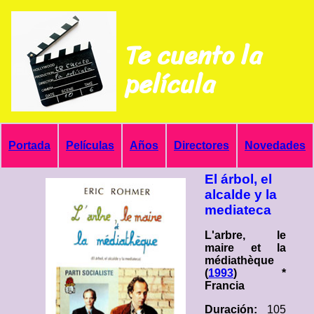
Te cuento la
película
Portada
Películas
Años
Directores
Novedades
El árbol, el
alcalde y la
mediateca
L'arbre, le
maire et la
médiathèque
(
1993
) *
Francia
Duración:
105