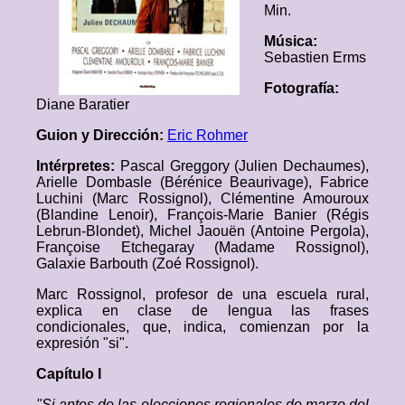
Min.
Música:
Sebastien Erms
Fotografía:
Diane Baratier
Guion y Dirección:
Eric Rohmer
Intérpretes:
Pascal Greggory (Julien Dechaumes),
Arielle Dombasle (Bérénice Beaurivage), Fabrice
Luchini (Marc Rossignol), Clémentine Amouroux
(Blandine Lenoir), François-Marie Banier (Régis
Lebrun-Blondet), Michel Jaouën (Antoine Pergola),
Françoise Etchegaray (Madame Rossignol),
Galaxie Barbouth (Zoé Rossignol).
Marc Rossignol, profesor de una escuela rural,
explica en clase de lengua las frases
condicionales, que, indica, comienzan por la
expresión "si".
Capítulo I
"Si antes de las elecciones regionales de marzo del