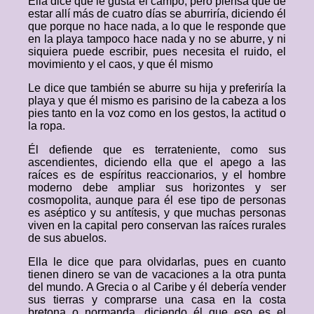
Ella dice que le gusta el campo, pero piensa que de
estar allí más de cuatro días se aburriría, diciendo él
que porque no hace nada, a lo que le responde que
en la playa tampoco hace nada y no se aburre, y ni
siquiera puede escribir, pues necesita el ruido, el
movimiento y el caos, y que él mismo
Le dice que también se aburre su hija y preferiría la
playa y que él mismo es parisino de la cabeza a los
pies tanto en la voz como en los gestos, la actitud o
la ropa.
Él defiende que es terrateniente, como sus
ascendientes, diciendo ella que el apego a las
raíces es de espíritus reaccionarios, y el hombre
moderno debe ampliar sus horizontes y ser
cosmopolita, aunque para él ese tipo de personas
es aséptico y su antítesis, y que muchas personas
viven en la capital pero conservan las raíces rurales
de sus abuelos.
Ella le dice que para olvidarlas, pues en cuanto
tienen dinero se van de vacaciones a la otra punta
del mundo. A Grecia o al Caribe y él debería vender
sus tierras y comprarse una casa en la costa
bretona o normanda, diciendo él que eso es el