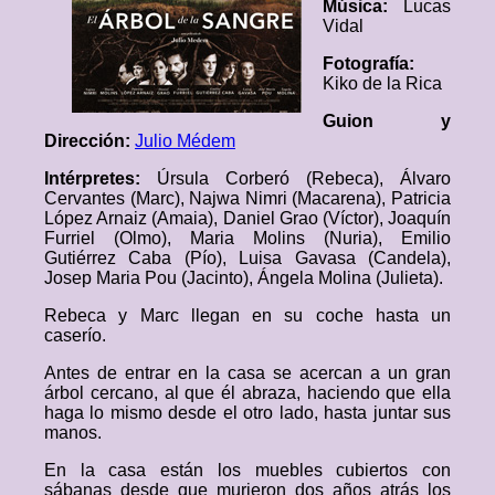
Música:
Lucas
Vidal
Fotografía:
Kiko de la Rica
Guion y
Dirección:
Julio Médem
Intérpretes:
Úrsula Corberó (Rebeca), Álvaro
Cervantes (Marc), Najwa Nimri (Macarena), Patricia
López Arnaiz (Amaia), Daniel Grao (Víctor), Joaquín
Furriel (Olmo), Maria Molins (Nuria), Emilio
Gutiérrez Caba (Pío), Luisa Gavasa (Candela),
Josep Maria Pou (Jacinto), Ángela Molina (Julieta).
Rebeca y Marc llegan en su coche hasta un
caserío.
Antes de entrar en la casa se acercan a un gran
árbol cercano, al que él abraza, haciendo que ella
haga lo mismo desde el otro lado, hasta juntar sus
manos.
En la casa están los muebles cubiertos con
sábanas desde que murieron dos años atrás los