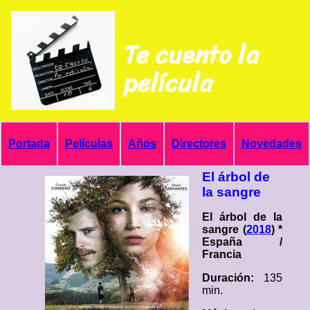
Te cuento la
película
Portada
Películas
Años
Directores
Novedades
El árbol de
la sangre
El árbol de la
sangre (
2018
) *
España /
Francia
Duración:
135
min.