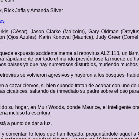
 Rick Jaffa y Amanda Silver
es
kis (César), Jason Clarke (Malcolm), Gary Oldman (Dreyfus),
n (Ojos Azules), Karin Konoval (Maurice), Judy Greer (Cornel
.
queda expuesto accidentalmente al retrovirus ALZ 113, un fárma
dirá rápidamente por todo el mundo previéndose la muerte de h
hos países ya que hay numerosos disturbios, muriendo muchos 
 retrovirus se volvieron agresivos y huyeron a los bosques, ha
n a cazar ciervos, si bien cuando tratan de acabar con uno de
as cicatrices, saltando de inmediato su padre sobre el oso par
ido su hogar, en Muir Woods, donde Maurice, el inteligente or
ña incluso la escritura.
tá a punto de dar a luz.
e y comentan lo lejos que han llegado, preguntándole aquel a 