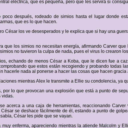
ral eléctrica, que es pequeña, pero que les servirá si consigu
 poco después, rodeado de simios hasta el lugar donde est
 armas, que es lo que hacen.
ro César los ve desesperados y le explica que si hay una guer
ya que los simios no necesitan energía, afirmando Carver que
 simios no tuvieron la culpa de nada, pues el virus lo crearon 
imios, echando de menos César a Koba, que le dicen fue a caza
 comprobando que estos están recogiendo y probando todas las
 sin hacerle nada al ponerse a hacer las cosas que hacen gracia
ciones mientras Alex le transmite a Ellie su condolencia, ya q
, por lo que provocan una explosión que está a punto de sepu
 vidas.
se acerca a una caja de herramientas, reaccionando Carver 
 César se deshace fácilmente de él, estando a punto de golpea
 sabía, César les pide que se vayan.
 muy enferma, apareciendo mientras la atiende Malcolm y Ell