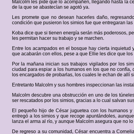
Malcolm les pide que lo acompañen, llegando hasta la cent
de la que se abastecían se agotó ya.
Les promete que no desean hacerles daño, regresando
condición que pusieron los simios fue que entregaran las
Koba dice que si tienen energía serán más poderosos, pe
les permitan hacer su trabajo y se marchen.
Entre los acampados en el bosque hay cierta inquietud 
que acabarán con ellos, pese a que Ellie les dice que los
Por la mañana inician sus trabajos vigilados por los s
ciudad para espiar a los humanos en los que no confía,
los encargados de probarlas, los cuales le echan de allí
Entretanto Malcolm y sus hombres inspeccionan las instala
Malcolm descubre una obstrucción en uno de los túneles
ser rescatados por los simios, gracias a lo cual salvan sus
El pequeño hijo de César juguetea con los humanos y 
entregó a los simios y que recoge apuntándoles, aunque
lanza el arma al río, y aunque Malcolm asegura que no lo
De regreso a su comunidad, César encuentra a Cornelia