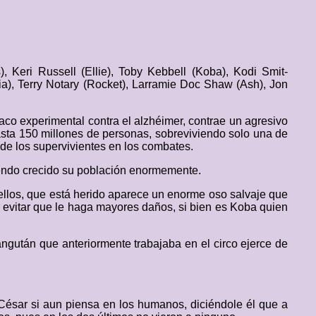
 Keri Russell (Ellie), Toby Kebbell (Koba), Kodi Smit-
ia), Terry Notary (Rocket), Larramie Doc Shaw (Ash), Jon
co experimental contra el alzhéimer, contrae un agresivo
asta 150 millones de personas, sobreviviendo solo una de
de los supervivientes en los combates.
biendo crecido su población enormemente.
 ellos, que está herido aparece un enorme oso salvaje que
a evitar que le haga mayores daños, si bien es Koba quien
angután que anteriormente trabajaba en el circo ejerce de
César si aun piensa en los humanos, diciéndole él que a