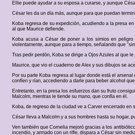
Ellie puede ayudar a su esposa a curarse, y aunque César 
César les da un día más, aunque para que puedan termina
Koba regresa de su expedición, acudiendo a la presa en
al que Maurice defiende.
Koba acusa a César de poner a los simios en peligro 
violentamente, aunque para a tiempo, señalando que "sim
Tras pedir perdón, Koba se dirige a Ojos Azules al que 
Maurice, que vio el cuaderno de Alex y sus dibujos se ac
Por su parte Koba regresa al lugar donde está el arsena
confíen y rían, accediendo a darle para beber alcohol qu
Entretanto, en la presa los esfuerzos dan su fruto consig
Malcolm, mientras le tiende su mano, que confía en él.
Koba, de regreso de la ciudad ve a Carver encerrado en su
César lleva a Malcolm y a sus hombres hasta su hogar, p
Ven también que Cornelia mejoró gracias a los antibióti
incendio, y armado con un rifle, dispara a César sin medi