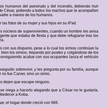
os humanos del asesinato y del incendio, debiendo huir
 de César, pidiendo a todos los machos que le acompañen
u padre a manos de los humanos.
r las fotos de su mujer y sus hijos en su iPad.
bles núcleos de supervivientes, cuando un hombre les avisa
gente que estaba de fiesta y que debe refugiarse tras los
za.
con sus disparos, pese a lo cual los simios continúan la
bien los simios, trepando por postes y colgándose de los
 consiguiendo acabar con sus ocupantes lanza el vehículo
eguido sobrevivir, y les pregunta por su familia, aunque
 no fue Carver, sino un simio.
 no dejen que escape ninguno.
se niega a hacerlo alegando que a César no le gustaría,
 obedecer a Koba.
ar, el hogar donde creció con Will.