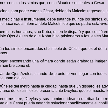
nos como a los simios que, como Maurice son leales a César.
cinas para poder curar a César, debiendo Malcolm regresar a la
s medicinas e instrumental, debe tratar de huir de los simios, 
le hace nada, informándole Malcolm de que su padre está vivo, 
fueron los humanos, sino Koba, quien le disparó y que confió 
le Ojos Azules de que Koba hizo prisioneros a los leales Ma
tán los simios encerrados el símbolo de César, que es el de la
anos.
u hogar, encontrando una cámara donde están grabadas imágen
n hombre como él.
s de Ojos Azules, cuando de pronto le ven llegar con todos
se unan a ellos.
s túneles del metro hasta la ciudad, hasta que un disparo les a
ararse de los simios se presenta ante Dreyfus, que se muestra f
orme torre, Dreyfus y sus hombres idearon derribar la torre
a que César pueda tratar de solucionar pacíficamente el confli