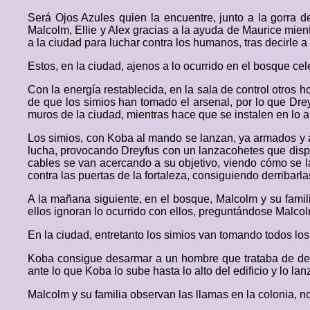
Será Ojos Azules quien la encuentre, junto a la gorra
Malcolm, Ellie y Alex gracias a la ayuda de Maurice mi
a la ciudad para luchar contra los humanos, tras decirle
Estos, en la ciudad, ajenos a lo ocurrido en el bosque cele
Con la energía restablecida, en la sala de control otros 
de que los simios han tomado el arsenal, por lo que Drey
muros de la ciudad, mientras hace que se instalen en lo a
Los simios, con Koba al mando se lanzan, ya armados y a
lucha, provocando Dreyfus con un lanzacohetes que dispa
cables se van acercando a su objetivo, viendo cómo se l
contra las puertas de la fortaleza, consiguiendo derriba
A la mañana siguiente, en el bosque, Malcolm y su famil
ellos ignoran lo ocurrido con ellos, preguntándose Malcol
En la ciudad, entretanto los simios van tomando todos lo
Koba consigue desarmar a un hombre que trataba de defe
ante lo que Koba lo sube hasta lo alto del edificio y lo 
Malcolm y su familia observan las llamas en la colonia, n