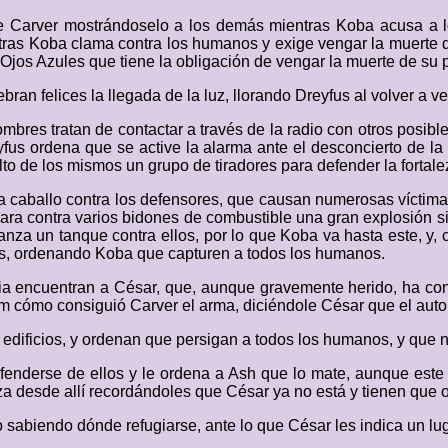
 de Carver mostrándoselo a los demás mientras Koba acusa a l
entras Koba clama contra los humanos y exige vengar la muerte
 a Ojos Azules que tiene la obligación de vengar la muerte de s
bran felices la llegada de la luz, llorando Dreyfus al volver a ve
hombres tratan de contactar a través de la radio con otros posi
fus ordena que se active la alarma ante el desconcierto de la 
lto de los mismos un grupo de tiradores para defender la fortale
 caballo contra los defensores, que causan numerosas víctimas 
ra contra varios bidones de combustible una gran explosión si 
anza un tanque contra ellos, por lo que Koba va hasta este, y,
rlas, ordenando Koba que capturen a todos los humanos.
ia encuentran a César, que, aunque gravemente herido, ha cons
m cómo consiguió Carver el arma, diciéndole César que el autor
s edificios, y ordenan que persigan a todos los humanos, y que
nderse de ellos y le ordena a Ash que lo mate, aunque este 
lanza desde allí recordándoles que César ya no está y tienen que
o sabiendo dónde refugiarse, ante lo que César les indica un lug