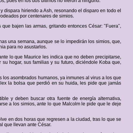
s, pues en los dos últimos no vieron a ninguno.
 y dispara hiriendo a Ash, resonando el disparo en todo el
rodeados por centenares de simios.
s que bajen las armas, gritando entonces César: "Fuera",
apenas una semana, aunque se lo impedirán los simios, que,
ia para no asustarlos.
te lo que Maurice les indica que no deben precipitarse,
u hogar, sus familias y su futuro, diciéndole Koba que,
os los asombrados humanos, ya inmunes al virus a los que
Alex la bolsa que perdió en su huida, les pide que jamás
ble y deben buscar otra fuente de energía alternativa,
se a los simios, ante lo que Malcolm le pide que le deje
elve en dos horas que regresen a la ciudad, tras lo que se
al que llevan ante César.