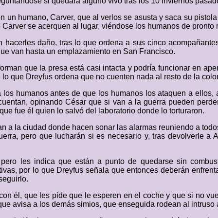
eguntándose si quedará alguno vivo tras los 10 inviernos pasado
n un humano, Carver, que al verlos se asusta y saca su pistola
Carver se acerquen al lugar, viéndose los humanos de pronto 
an hacerles daño, tras lo que ordena a sus cinco acompañante
que van hasta un emplazamiento en San Francisco.
 informan que la presa está casi intacta y podría funcionar en 
lo que Dreyfus ordena que no cuenten nada al resto de la colon
los humanos antes de que los humanos los ataquen a ellos, an
uentan, opinando César que si van a la guerra pueden perder s
ue fue él quien lo salvó del laboratorio donde lo torturaron.
can a la ciudad donde hacen sonar las alarmas reuniendo a tod
uerra, pero que lucharán si es necesario y, tras devolverle a 
 pero les indica que están a punto de quedarse sin combusti
ivas, por lo que Dreyfus señala que entonces deberán enfrentar
seguirlo.
con él, que les pide que le esperen en el coche y que si no vu
que avisa a los demás simios, que enseguida rodean al intruso 