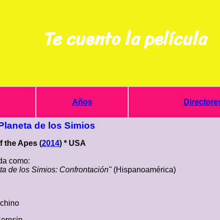
Te cuento la película
Años
Directore
Planeta de los Simios
f the Apes (
2014
) * USA
a como:
ta de los Simios: Confrontación"
(Hispanoamérica)
cchino
eresin