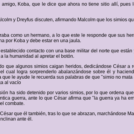
 amigo, Koba, que le dice que ahora no tiene sitio allí, pues 
lcolm y Dreyfus discuten, afirmando Malcolm que los simios qui
deraba como un hermano, a lo que este le responde que sus he
ha por Koba y debe estar en una jaula.
 establecido contacto con una base militar del norte que está
a la humanidad al apretar el botón.
ndo que algunos simios caigan heridos, dedicándose César a 
 el cual logra sorprenderlo abalanzándose sobre él y hacie
ue le ayude le recuerda sus palabras de que "simio no mata a si
ga al vacío
ión ha sido detenido por varios simios, por lo que ordena que 
ntica guerra, ante lo que César afirma que "la guerra ya ha 
 el combate.
o César que él también, tras lo que se abrazan, marchándose Ma
inclinan ante él.