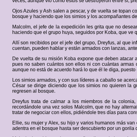
veces, aunque vio cómo estos se destruyeron entre sí, pr
Ojos Azules y Ash salen a pescar, y de vuelta se topan co
bosque y haciendo que los simios y los acompañantes de 
Malcolm, el jefe de la expedición les grita que no dese
haciendo que el grupo huya, seguidos por Koba, que ve 
Allí son recibidos por el jefe del grupo, Dreyfus, al que
cuentan, pueden hablar y están armados con lanzas, ante 
De vuelta de su misión Koba expone que deben atacar a 
pues no saben cuántos son ellos ni con cuántas armas c
aunque no está de acuerdo hará lo que él le diga, puesto q
Los simios armados, y con sus líderes a caballo se acer
César se dirige diciendo que los simios no quieren la g
regresen al bosque.
Dreyfus trata de calmar a los miembros de la colonia,
recordándole una vez solos Malcolm, que no hay alternat
tratar de negociar con ellos, pidiéndole tres días para con
Ellie, su mujer y Alex, su hijo y varios humanos más van 
adentra en el bosque hasta ser descubierto por un gorila 