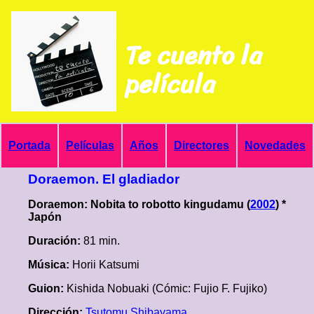
Te cuento la
película
Portada
Películas
Años
Directores
Novedades
Doraemon. El gladiador
Doraemon: Nobita to robotto kingudamu (
2002
) *
Japón
Duración:
81 min.
Música:
Horii Katsumi
Guion:
Kishida Nobuaki (Cómic: Fujio F. Fujiko)
Dirección:
Tsutomu Shibayama