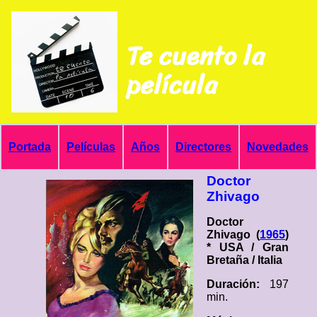
Te cuento la
película
Portada
Películas
Años
Directores
Novedades
Doctor
Zhivago
Doctor
Zhivago (
1965
)
* USA / Gran
Bretaña / Italia
Duración:
197
min.