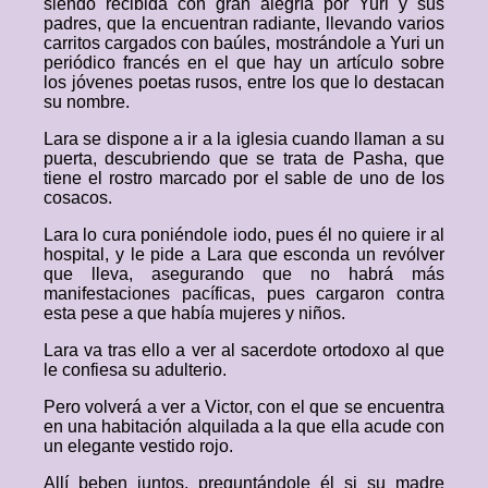
siendo recibida con gran alegría por Yuri y sus
padres, que la encuentran radiante, llevando varios
carritos cargados con baúles, mostrándole a Yuri un
periódico francés en el que hay un artículo sobre
los jóvenes poetas rusos, entre los que lo destacan
su nombre.
Lara se dispone a ir a la iglesia cuando llaman a su
puerta, descubriendo que se trata de Pasha, que
tiene el rostro marcado por el sable de uno de los
cosacos.
Lara lo cura poniéndole iodo, pues él no quiere ir al
hospital, y le pide a Lara que esconda un revólver
que lleva, asegurando que no habrá más
manifestaciones pacíficas, pues cargaron contra
esta pese a que había mujeres y niños.
Lara va tras ello a ver al sacerdote ortodoxo al que
le confiesa su adulterio.
Pero volverá a ver a Victor, con el que se encuentra
en una habitación alquilada a la que ella acude con
un elegante vestido rojo.
Allí beben juntos, preguntándole él si su madre