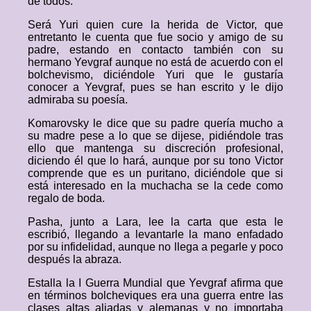
de todos.
Será Yuri quien cure la herida de Victor, que
entretanto le cuenta que fue socio y amigo de su
padre, estando en contacto también con su
hermano Yevgraf aunque no está de acuerdo con el
bolchevismo, diciéndole Yuri que le gustaría
conocer a Yevgraf, pues se han escrito y le dijo
admiraba su poesía.
Komarovsky le dice que su padre quería mucho a
su madre pese a lo que se dijese, pidiéndole tras
ello que mantenga su discreción profesional,
diciendo él que lo hará, aunque por su tono Victor
comprende que es un puritano, diciéndole que si
está interesado en la muchacha se la cede como
regalo de boda.
Pasha, junto a Lara, lee la carta que esta le
escribió, llegando a levantarle la mano enfadado
por su infidelidad, aunque no llega a pegarle y poco
después la abraza.
Estalla la I Guerra Mundial que Yevgraf afirma que
en términos bolcheviques era una guerra entre las
clases altas aliadas y alemanas y no importaba