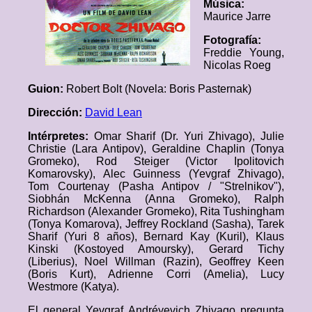
Música:
Maurice Jarre
Fotografía:
Freddie Young,
Nicolas Roeg
Guion:
Robert Bolt (Novela: Boris Pasternak)
Dirección:
David Lean
Intérpretes:
Omar Sharif (Dr. Yuri Zhivago), Julie
Christie (Lara Antipov), Geraldine Chaplin (Tonya
Gromeko), Rod Steiger (Victor Ipolitovich
Komarovsky), Alec Guinness (Yevgraf Zhivago),
Tom Courtenay (Pasha Antipov / "Strelnikov"),
Siobhán McKenna (Anna Gromeko), Ralph
Richardson (Alexander Gromeko), Rita Tushingham
(Tonya Komarova), Jeffrey Rockland (Sasha), Tarek
Sharif (Yuri 8 años), Bernard Kay (Kuril), Klaus
Kinski (Kostoyed Amoursky), Gerard Tichy
(Liberius), Noel Willman (Razin), Geoffrey Keen
(Boris Kurt), Adrienne Corri (Amelia), Lucy
Westmore (Katya).
El general Yevgraf Andréyevich Zhivago pregunta