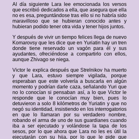
Al día siguiente Lara lee emocionada los versos
que escribió dedicados a ella, que asegura que ella
no es esa, preguntándose tras ello si no habría sido
maravilloso que se hubieran conocido antes y
hubieran podido tener otra vida y tener hijos juntos.
Y después de vivir un tiempo felices llega de nuevo
Komarovsy que les dice que en Yuriatin hay un tren
donde tiene reservado un vagón para él y sus
ayudantes, ofreciéndose a compartirlo con ellos,
aunque Zhivago se niega.
Victor le explica después que Strelnikov ha muerto
y que Lara, estuvo siempre vigilada, porque
esperaban que este volvería a buscarla en algún
momento y podrían darle caza, señalando Yuri que
no lo conocían si pensaban así, a lo que Victor le
responde que le conocían muy bien, pues lo
detuvieron a solo 8 kilómetros de Yuriatin y que no
negó su identidad, insistiendo en los interrogatorios
en que lo llamaran por su verdadero nombre,
robando el arma de uno de sus guardianes cuando
iba a ser ejecutado y volándose la tapa de los
sesos, por lo que ahora que Lara no les es útil la
ejecutarán con su hija, por lo que le pide que