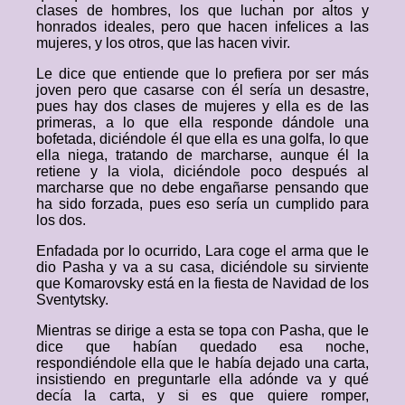
clases de hombres, los que luchan por altos y
honrados ideales, pero que hacen infelices a las
mujeres, y los otros, que las hacen vivir.
Le dice que entiende que lo prefiera por ser más
joven pero que casarse con él sería un desastre,
pues hay dos clases de mujeres y ella es de las
primeras, a lo que ella responde dándole una
bofetada, diciéndole él que ella es una golfa, lo que
ella niega, tratando de marcharse, aunque él la
retiene y la viola, diciéndole poco después al
marcharse que no debe engañarse pensando que
ha sido forzada, pues eso sería un cumplido para
los dos.
Enfadada por lo ocurrido, Lara coge el arma que le
dio Pasha y va a su casa, diciéndole su sirviente
que Komarovsky está en la fiesta de Navidad de los
Sventytsky.
Mientras se dirige a esta se topa con Pasha, que le
dice que habían quedado esa noche,
respondiéndole ella que le había dejado una carta,
insistiendo en preguntarle ella adónde va y qué
decía la carta, y si es que quiere romper,