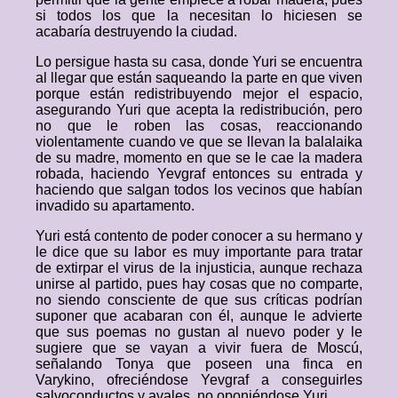
si todos los que la necesitan lo hiciesen se
acabaría destruyendo la ciudad.
Lo persigue hasta su casa, donde Yuri se encuentra
al llegar que están saqueando la parte en que viven
porque están redistribuyendo mejor el espacio,
asegurando Yuri que acepta la redistribución, pero
no que le roben las cosas, reaccionando
violentamente cuando ve que se llevan la balalaika
de su madre, momento en que se le cae la madera
robada, haciendo Yevgraf entonces su entrada y
haciendo que salgan todos los vecinos que habían
invadido su apartamento.
Yuri está contento de poder conocer a su hermano y
le dice que su labor es muy importante para tratar
de extirpar el virus de la injusticia, aunque rechaza
unirse al partido, pues hay cosas que no comparte,
no siendo consciente de que sus críticas podrían
suponer que acabaran con él, aunque le advierte
que sus poemas no gustan al nuevo poder y le
sugiere que se vayan a vivir fuera de Moscú,
señalando Tonya que poseen una finca en
Varykino, ofreciéndose Yevgraf a conseguirles
salvoconductos y avales, no oponiéndose Yuri.