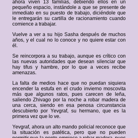
ahora viven 13 familias, debiendo ellos en un
pequeño espacio, instándole a que se presente de
inmediato en su puesto de trabajo, diciéndole que
le entregarán su cartilla de racionamiento cuando
comience a trabajar.
Vuelve a ver a su hijo Sasha después de muchos
años, y el cual no lo conoce y no quiere estar con
él.
Se reincorpora a su trabajo, aunque es crítico con
las nuevas autoridades que desean silenciar que
hay tifus y hambre, por lo que a veces recibe
amenazas.
La falta de medios hace que no puedan siquiera
encender la estufa en el crudo invierno moscovita
más que algunos ratos, pues carecen de leña,
saliendo Zhivago por la noche a robar madera de
una cerca, siendo en esa penosa circunstancia
descubierto por Yevgraf, su hermano, que es la
primera vez que lo ve.
Yevgraf, ahora un alto mando policial reconoce que
la situación es patética, pero que no pueden
permitir que la gente empiece a robar madera, pues