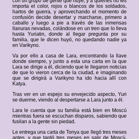
con un grupo de gente que huye, y a quienes no les
importa el color, rojos o blancos de los soldados,
hartos de guerra, y aprovechando el momento de
confusión decide desertar y marcharse, primero a
caballo y luego a pie a través de las inmensas
llanuras nevadas, colándose en un tren que lo lleva
hasta Yuriatin, donde al llegar pregunta por su
familia, que le dicen huyó, no quedando nadie ya
en Varikyno.
Va por ello a casa de Lara, encontrando la llave
donde siempre, y junto a esta una carta en la que
Lara se dirige a él, diciendo que le llegaron noticias
de que lo vieron cerca de la ciudad, e imaginando
que se dirigirá a Varikyno ha ido hacia allí con
Katya.
Tras ver en un espejo su envejecido aspecto, Yuri
se duerme, viendo al despertarse a Lara junto a él.
Lara le cuenta que su familia está bien en Moscú
mientras fuera se escuchan disparos, sabiendo que
fusilan a la gente sin piedad.
Le entrega una carta de Tonya que llegó tres meses
antes, y que tardó tres meses en salir de Moscú,