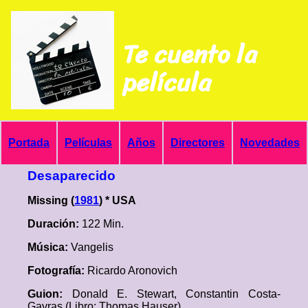
Te cuento la
película
Portada
Películas
Años
Directores
Novedades
Desaparecido
Missing (
1981
) * USA
Duración:
122 Min.
Música:
Vangelis
Fotografía:
Ricardo Aronovich
Guion:
Donald E. Stewart, Constantin Costa-
Gavras (Libro: Thomas Hauser)