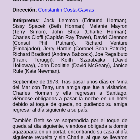
Dirección:
Constantin Costa-Gavras
Intérpretes:
Jack Lemmon (Edmund Horman),
Sissy Spacek (Beth Horman), Melanie Mayron
(Terry Simon), John Shea (Charlie Horman),
Charles Cioffi (Capitán Ray Tower), David Clennon
(Consul Phil Putnam), Richard Venture
(Embajador), Jerry Hardin (Coronel Sean Patrick),
Richard Bradford (Andrew Babcock), Joe Regalbuto
(Frank Teruggi), Keith Szarabajka (David
Holloway), John Doolittle (David McGeary), Janice
Rule (Kate Newman).
Septiembre de 1973. Tras pasar unos días en Viña
del Mar con Terry, una amiga que fue a visitarlos,
Charles Horman y ella regresan a Santiago,
viéndose obligados a pasar la noche en un hotel
debido al toque de queda, no pudiendo su amiga
regresar al día siguiente a su país.
También Beth se ve sorprendida por el toque de
queda al día siguiente, viéndose obligada a dormir
agazapada en un portal, encontrando su casa al día
siguiente revuelta y sin Charlie, al que se llevaron