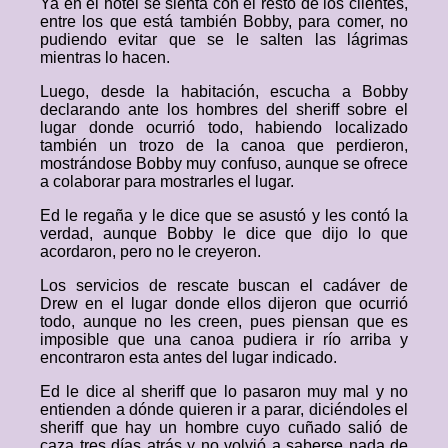
Ya en el hotel se sienta con el resto de los clientes,
entre los que está también Bobby, para comer, no
pudiendo evitar que se le salten las lágrimas
mientras lo hacen.
Luego, desde la habitación, escucha a Bobby
declarando ante los hombres del sheriff sobre el
lugar donde ocurrió todo, habiendo localizado
también un trozo de la canoa que perdieron,
mostrándose Bobby muy confuso, aunque se ofrece
a colaborar para mostrarles el lugar.
Ed le regaña y le dice que se asustó y les contó la
verdad, aunque Bobby le dice que dijo lo que
acordaron, pero no le creyeron.
Los servicios de rescate buscan el cadáver de
Drew en el lugar donde ellos dijeron que ocurrió
todo, aunque no les creen, pues piensan que es
imposible que una canoa pudiera ir río arriba y
encontraron esta antes del lugar indicado.
Ed le dice al sheriff que lo pasaron muy mal y no
entienden a dónde quieren ir a parar, diciéndoles el
sheriff que hay un hombre cuyo cuñado salió de
caza tres días atrás y no volvió a saberse nada de