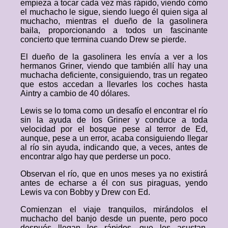
empieza a tocar cada vez más rápido, viendo cómo
el muchacho le sigue, siendo luego él quien siga al
muchacho, mientras el dueño de la gasolinera
baila, proporcionando a todos un fascinante
concierto que termina cuando Drew se pierde.
El dueño de la gasolinera les envía a ver a los
hermanos Griner, viendo que también allí hay una
muchacha deficiente, consiguiendo, tras un regateo
que estos accedan a llevarles los coches hasta
Aintry a cambio de 40 dólares.
Lewis se lo toma como un desafío el encontrar el río
sin la ayuda de los Griner y conduce a toda
velocidad por el bosque pese al terror de Ed,
aunque, pese a un error, acaba consiguiendo llegar
al río sin ayuda, indicando que, a veces, antes de
encontrar algo hay que perderse un poco.
Observan el río, que en unos meses ya no existirá
antes de echarse a él con sus piraguas, yendo
Lewis va con Bobby y Drew con Ed.
Comienzan el viaje tranquilos, mirándolos el
muchacho del banjo desde un puente, pero poco
después llegan los rápidos, que les asustan,