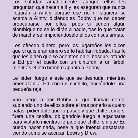
Los saludan amablemente, aunque ellos les
preguntan qué hacen allí y les aseguran que nunca
llegarán a Aintry porque ese río ni siquiera se
acerca a Aintry, diciéndoles Bobby que no deben
preocuparse por ellos, pues si tienen algún
alambique no se lo dirán a nadie, tras lo que tratan
de marcharse, impidiéndoselo ellos con sus armas.
Les ofrecen dinero, pero los lugareños les dicen
que si quisieran dinero se lo habrían robado, tras lo
que les piden que se adentren en el bosque, atando
a Ed por el cuello con un cinturón a un árbol,
mientras el otro hombre apunta a Bobby.
Le piden luego a este que se desnude, mientras
amenazan a Ed con un cuchillo, haciéndole una
pequeña raja.
Van luego a por Bobby al que llaman cerdo,
subiendo uno de ellos sobre él tras ponerlo a cuatro
patas, pidiéndole que lo pasee y que chille como si
fuera una cerdita, obligándole luego a agacharse
para violarlo mientras le pide que chille, sin que Ed
pueda hacer nada, pese a que intenta desatarse,
viendo cómo se acercan Lewis y Drew.