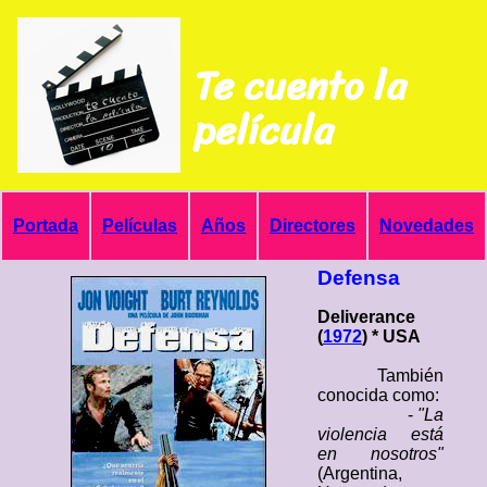
Te cuento la
película
Portada
Películas
Años
Directores
Novedades
Defensa
Deliverance
(
1972
) * USA
También
conocida como:
-
"La
violencia está
en nosotros"
(Argentina,