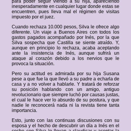
para poder seguir viendo a su hija, apareciendo
inesperadamente en cualquier lugar donde estas se
encuentren, pues lleva mal el régimen de visitas
impuesto por el juez.
Cuando rechaza 10.000 pesos, Silva le ofrece algo
diferente. Un viaje a Buenos Aires con todos los
gastos pagados acompañado por Inés, por la que
Silva sospecha que Castilla se siente atraído. Y,
aunque en principio lo rechaza, acaba aceptando
ante la insistencia de Inés, aunque sufrirá un
ataque al corazón debido a los nervios que le
provoca la situación.
Pero su actitud es admirada por su hija Susana
pese a que fue la que llevó a su padre a echarla de
casa y a no volver a hablarle. Y tratará de reforzar
su posición hablando con un amigo, antiguo
revolucionario que siempre luchó por causas justas,
el cual le hace ver lo absurdo de su postura, y que
nadie le reconocerá nada ni la revista tiene tanta
importancia.
Esto, junto con las continuas discusiones con su
esposa y el hecho de descubrir un día a Inés en el
coche con Silva lo llevan a claudicar y aceptar la