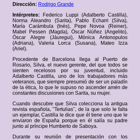
Dirección:
Rodrigo Grande
Intérpretes:
Federico Luppi (Adalberto Castilla),
Norma Aleandro (Sarita), Pablo Echarri (Silva),
María Carámbula (Inés), Pepe Novoa (Reiner),
Mabel Pessen (Magda), Óscar Núñez (Angelito),
Óscar Alegre (Jáuregui), Mónica Antonopulos
(Adriana), Valeria Lorca (Susana), Mateo Izza
(Ariel).
Procedente de Barcelona llega al Puerto de
Rosario, Silva, el nuevo gerente, del que todos se
sienten recelosos por su juventud, incluido
Adalberto Castilla, uno de los trabajadores más
veteranos, que siempre presumió de ser un paladín
de la ética, lo que le supuso no ascender amén de
constantes discusiones con Sarita, su mujer.
Cuando descubre que Silva colecciona la antigua
revista española, "Tertulias", de la que solo le falta
un ejemplar, Castilla le dice que él tiene uno que le
enviaron de España porque en él salía su padre
junto al príncipe Humberto de Saboya.
Durante su reunión de presentación con los