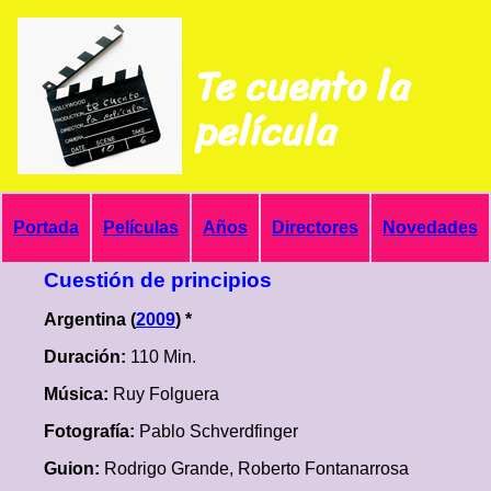
Te cuento la
película
Portada
Películas
Años
Directores
Novedades
Cuestión de principios
Argentina (
2009
) *
Duración:
110 Min.
Música:
Ruy Folguera
Fotografía:
Pablo Schverdfinger
Guion:
Rodrigo Grande, Roberto Fontanarrosa