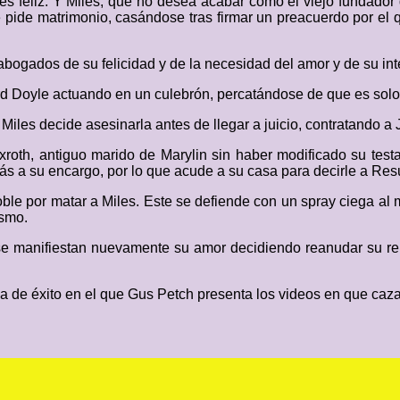
s feliz. Y Miles, que no desea acabar como el viejo fundador de
pide matrimonio, casándose tras firmar un preacuerdo por el q
abogados de su felicidad y de la necesidad del amor y de su int
ward Doyle actuando en un culebrón, percatándose de que es solo
, Miles decide asesinarla antes de llegar a juicio, contratando 
oth, antiguo marido de Marylin sin haber modificado su testa
trás a su encargo, por lo que acude a su casa para decirle a Re
doble por matar a Miles. Este se defiende con un spray ciega al 
ismo.
se manifiestan nuevamente su amor decidiendo reanudar su rel
de éxito en el que Gus Petch presenta los videos en que caza in