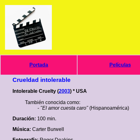
Portada
Películas
Crueldad intolerable
Intolerable Cruelty (
2003
) * USA
También conocida como:
-
"El amor cuesta caro"
(Hispanoamérica)
Duración:
100 min.
Música:
Carter Burwell
Fotografía:
Roger Deakins