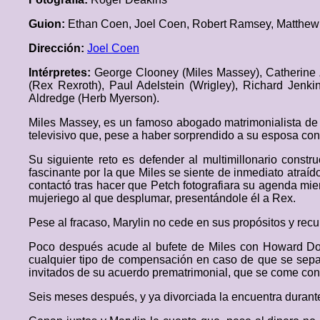
Guion:
Ethan Coen, Joel Coen, Robert Ramsey, Matthew
Dirección:
Joel Coen
Intérpretes:
George Clooney (Miles Massey), Catherine 
(Rex Rexroth), Paul Adelstein (Wrigley), Richard Jenk
Aldredge (Herb Myerson).
Miles Massey, es un famoso abogado matrimonialista de 
televisivo que, pese a haber sorprendido a su esposa con
Su siguiente reto es defender al multimillonario const
fascinante por la que Miles se siente de inmediato atraído
contactó tras hacer que Petch fotografiara su agenda mien
mujeriego al que desplumar, presentándole él a Rex.
Pese al fracaso, Marylin no cede en sus propósitos y rec
Poco después acude al bufete de Miles con Howard Doyl
cualquier tipo de compensación en caso de que se separ
invitados de su acuerdo prematrimonial, que se come con
Seis meses después, y ya divorciada la encuentra durant