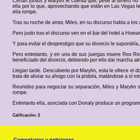
Cenan juntos y Marylin le cuenta que, pese al dinero no e
ella por lo que, aprovechando que están en Las Vegas le 
ella rompe.
Tras su noche de amor, Miles, en su discurso habla a los 
Pero justo tras el discurso ven en el bar del hotel a Ho
Y para evitar el desprestigio que su divorcio le supondría
Pero entretanto, y en una de sus juergas muere Rex Rexr
beneficiado del divorcio, debiendo por ello dar marcha a
Llegan tarde. Descubierto por Marylin, esta le ofrece el 
trata de aliviar su ahogo con la pistola, matándose a sí m
Reunidos para negociar su separación, Miles y Marylin 
rompe.
Entretanto ella, asociada con Donaly produce un programa 
Calificación: 2
Comentarios y peticiones