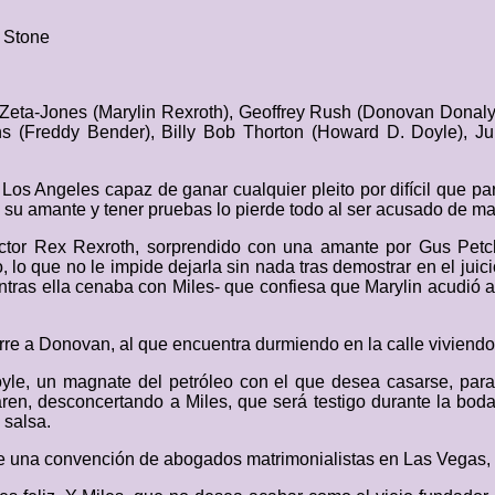
 Stone
Zeta-Jones (Marylin Rexroth), Geoffrey Rush (Donovan Donaly
ins (Freddy Bender), Billy Bob Thorton (Howard D. Doyle), Ju
Los Angeles capaz de ganar cualquier pleito por difícil que p
 su amante y tener pruebas lo pierde todo al ser acusado de mal
ructor Rex Rexroth, sorprendido con una amante por Gus Petch
, lo que no le impide dejarla sin nada tras demostrar en el juic
tras ella cenaba con Miles- que confiesa que Marylin acudió a 
urre a Donovan, al que encuentra durmiendo en la calle viviendo
e, un magnate del petróleo con el que desea casarse, para 
en, desconcertando a Miles, que será testigo durante la boda
 salsa.
e una convención de abogados matrimonialistas en Las Vegas, d