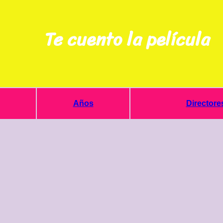
Te cuento la película
Años
Directore