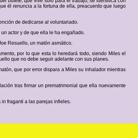
l bufete, que vive solo para el trabajo, se identifica con
ue él renuncia a la fortuna de ella, preacuerdo que luego
ención de dedicarse al voluntariado.
 un actor y de que ella le ha engañado.
a Joe Resuello, un matón asmático.
mento, por lo que esta lo heredará todo, siendo Miles el
suello que no debe seguir adelante con sus planes.
matón, que por error dispara a Miles su inhalador mientras
ación tras firmar un prematrimonial que ella nuevamente
 fraganti a las parejas infieles.