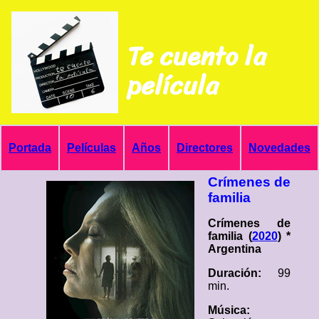
Te cuento la
película
Portada
Películas
Años
Directores
Novedades
Crímenes de
familia
Crímenes de
familia (
2020
) *
Argentina
Duración:
99
min.
Música: