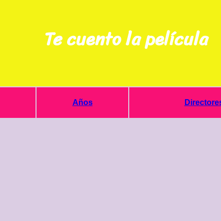
Te cuento la película
Años
Directore