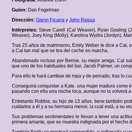
Guion:
Dan Fogelman
Dirección:
Glenn Ficarra
y
John Requa
Intérpretes:
Steve Carell (Cal Weaver), Ryan Gosling (
Weaver), Joey King (Molly), Karolina Wydra (Jordyn), Mar
Tras 25 años de matrimonio, Emily Weber le dice a Cal, 
a Cal tan mal que se tira del coche en marcha.
Abandonado incluso por Bernie, su mejor amigo, Cal sal
que uno de los habituales del bar, Jacob Palmer, un conqu
Para ello le hará cambiar de ropa y de peinado, tras lo cua
Conseguirá conquistar a Kate, una mujer madura como él,
pasando con ella una noche loca, aunque no la volverá a
Entretanto Robbie, su hijo de 13 años, tiene también p
cuidarlos a él y a su hermana menor, la cual está, a su v
Sus problemas sentimentales le llevan a tener una actitu
primera amante, que se muestra indignada por el hecho de 
También Emily se mostrará sorprendida, e indignada cuan