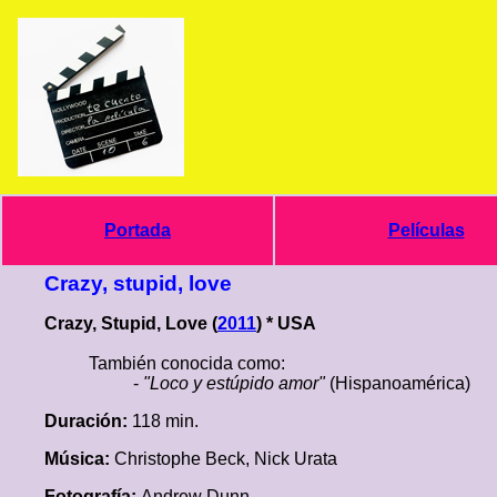
Portada
Películas
Crazy, stupid, love
Crazy, Stupid, Love (
2011
) * USA
También conocida como:
-
"Loco y estúpido amor"
(Hispanoamérica)
Duración:
118 min.
Música:
Christophe Beck, Nick Urata
Fotografía:
Andrew Dunn