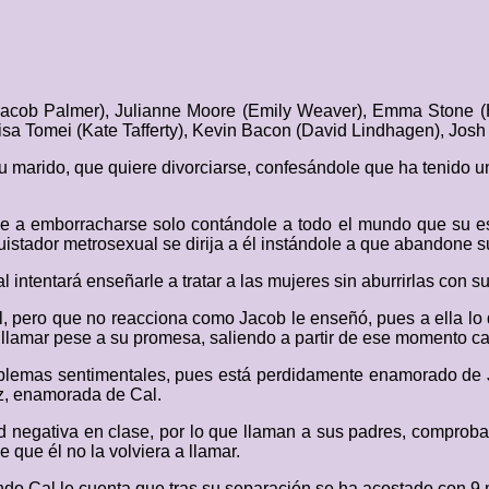
Jacob Palmer), Julianne Moore (Emily Weaver), Emma Stone (
isa Tomei (Kate Tafferty), Kevin Bacon (David Lindhagen), Josh 
su marido, que quiere divorciarse, confesándole que ha tenid
e a emborracharse solo contándole a todo el mundo que su es
istador metrosexual se dirija a él instándole a que abandone su
l intentará enseñarle a tratar a las mujeres sin aburrirlas con su
 pero que no reacciona como Jacob le enseñó, pues a ella lo q
 llamar pese a su promesa, saliendo a partir de ese momento c
roblemas sentimentales, pues está perdidamente enamorado de J
ez, enamorada de Cal.
d negativa en clase, por lo que llaman a sus padres, comproba
que él no la volviera a llamar.
do Cal le cuenta que tras su separación se ha acostado con 9 