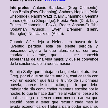
Intérpretes:
Antonio Banderas (Greg Clemente),
Josh Brolin (Roy Channing), Anthony Hopkins (Alfie
Shepridge), Naomi Watts (Sally Channing), Gemma
Jones (Helena Shepridge), Freida Pinto (Dia), Lucy
Punch (Charmaine Foxx), Roger Ashton-Griffiths
(Jonathan Wunch), Ewen Bremner (Henry
Strangler), Neil Jackson (Allen).
Cuando Alfie deja a Helena en busca de la
juventud perdida, esta se siente perdida y,
buscando algo a lo que aferrarse da con una
charlatana vidente, que le hace concebir
esperanzas de una vida mejor, y que le convence
de la existencia de la reencarnación.
Su hija Sally, que trabaja en la galería del atractivo
Greg, por el que se siente atraída, está casada con
Roy, un escritor, que tras el triunfo de su primera
novela, carece de inspiración, por lo que debe
trabajar de día como chófer mientras escribe por la
noche, lo que le hace dormirse al volante, pese a lo
cual se niega a ejercer como médico carrera que
estudió, pese a tener que recurrir cada mes la
ayuda económica de Helena para poder pagar su