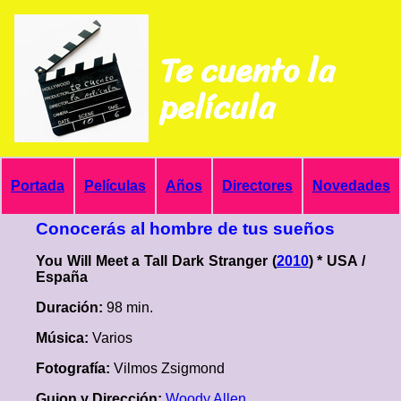
Te cuento la
película
Portada
Películas
Años
Directores
Novedades
Conocerás al hombre de tus sueños
You Will Meet a Tall Dark Stranger (
2010
) * USA /
España
Duración:
98 min.
Música:
Varios
Fotografía:
Vilmos Zsigmond
Guion y Dirección:
Woody Allen