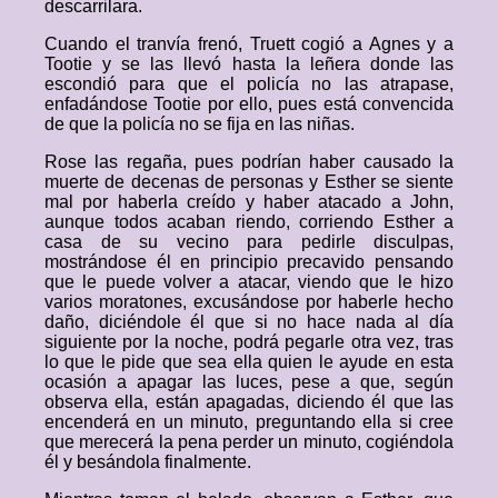
descarrilara.
Cuando el tranvía frenó, Truett cogió a Agnes y a
Tootie y se las llevó hasta la leñera donde las
escondió para que el policía no las atrapase,
enfadándose Tootie por ello, pues está convencida
de que la policía no se fija en las niñas.
Rose las regaña, pues podrían haber causado la
muerte de decenas de personas y Esther se siente
mal por haberla creído y haber atacado a John,
aunque todos acaban riendo, corriendo Esther a
casa de su vecino para pedirle disculpas,
mostrándose él en principio precavido pensando
que le puede volver a atacar, viendo que le hizo
varios moratones, excusándose por haberle hecho
daño, diciéndole él que si no hace nada al día
siguiente por la noche, podrá pegarle otra vez, tras
lo que le pide que sea ella quien le ayude en esta
ocasión a apagar las luces, pese a que, según
observa ella, están apagadas, diciendo él que las
encenderá en un minuto, preguntando ella si cree
que merecerá la pena perder un minuto, cogiéndola
él y besándola finalmente.