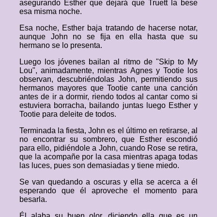
asegurando Esther que dejará que Truett la bese
esa misma noche.
Esa noche, Esther baja tratando de hacerse notar,
aunque John no se fija en ella hasta que su
hermano se lo presenta.
Luego los jóvenes bailan al ritmo de "Skip to My
Lou", animadamente, mientras Agnes y Tootie los
observan, descubriéndolas John, permitiendo sus
hermanos mayores que Tootie cante una canción
antes de ir a dormir, riendo todos al cantar como si
estuviera borracha, bailando juntas luego Esther y
Tootie para deleite de todos.
Terminada la fiesta, John es el último en retirarse, al
no encontrar su sombrero, que Esther escondió
para ello, pidiéndole a John, cuando Rose se retira,
que la acompañe por la casa mientras apaga todas
las luces, pues son demasiadas y tiene miedo.
Se van quedando a oscuras y ella se acerca a él
esperando que él aproveche el momento para
besarla.
Él alaba su buen olor, diciendo ella que es un