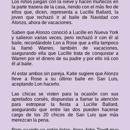
Los niños juegan con la nieve y hacen muñecos en
la parte trasera de la casa, riendo con el más feo de
ellos que, dicen, representa a Lucille Ballard, la
joven que rechazó ir al baile de Navidad con
Alonzo, ahora de vacaciones.
Saben que Alonzo conoció a Lucille en Nueva York
y salieron varias veces, pero rechazó ir con él al
baile, recordándole Lon a Rose que a ella tampoco
la llamó Warren, también de vacaciones,
asegurando ella que Lucille trata de conquistar a
Warren por el dinero de su padre y por ello irá con
él al baile.
Al estar ambos sin pareja. Katie sugiere que Alonzo
lleve a Rose a su último baile en San Luis,
aceptando Lon hacerlo.
Las chicas se visten para la ocasión con sus
apretados corsés, dispuestas a llamar la atención
para estropear la fiesta a Lucille Ballard,
asegurando que entre las dos pueden hacerse
cargo de los 20 chicos de San Luis que más
merezcan la pena.
Pero cuando ya están listas, llega John Truett muy