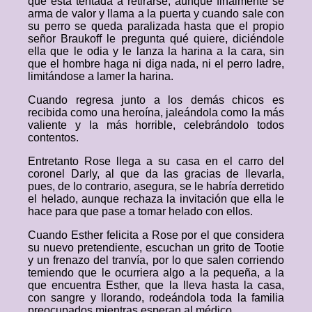
que está tentada a retirarse, aunque finalmente se
arma de valor y llama a la puerta y cuando sale con
su perro se queda paralizada hasta que el propio
señor Braukoff le pregunta qué quiere, diciéndole
ella que le odia y le lanza la harina a la cara, sin
que el hombre haga ni diga nada, ni el perro ladre,
limitándose a lamer la harina.
Cuando regresa junto a los demás chicos es
recibida como una heroína, jaleándola como la más
valiente y la más horrible, celebrándolo todos
contentos.
Entretanto Rose llega a su casa en el carro del
coronel Darly, al que da las gracias de llevarla,
pues, de lo contrario, asegura, se le habría derretido
el helado, aunque rechaza la invitación que ella le
hace para que pase a tomar helado con ellos.
Cuando Esther felicita a Rose por el que considera
su nuevo pretendiente, escuchan un grito de Tootie
y un frenazo del tranvía, por lo que salen corriendo
temiendo que le ocurriera algo a la pequeña, a la
que encuentra Esther, que la lleva hasta la casa,
con sangre y llorando, rodeándola toda la familia
preocupados mientras esperan al médico.