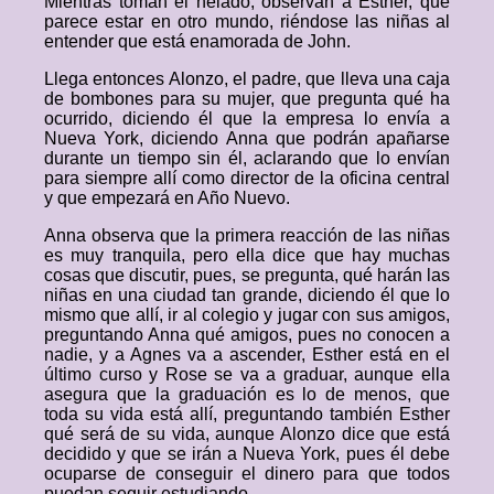
Mientras toman el helado, observan a Esther, que
parece estar en otro mundo, riéndose las niñas al
entender que está enamorada de John.
Llega entonces Alonzo, el padre, que lleva una caja
de bombones para su mujer, que pregunta qué ha
ocurrido, diciendo él que la empresa lo envía a
Nueva York, diciendo Anna que podrán apañarse
durante un tiempo sin él, aclarando que lo envían
para siempre allí como director de la oficina central
y que empezará en Año Nuevo.
Anna observa que la primera reacción de las niñas
es muy tranquila, pero ella dice que hay muchas
cosas que discutir, pues, se pregunta, qué harán las
niñas en una ciudad tan grande, diciendo él que lo
mismo que allí, ir al colegio y jugar con sus amigos,
preguntando Anna qué amigos, pues no conocen a
nadie, y a Agnes va a ascender, Esther está en el
último curso y Rose se va a graduar, aunque ella
asegura que la graduación es lo de menos, que
toda su vida está allí, preguntando también Esther
qué será de su vida, aunque Alonzo dice que está
decidido y que se irán a Nueva York, pues él debe
ocuparse de conseguir el dinero para que todos
puedan seguir estudiando.