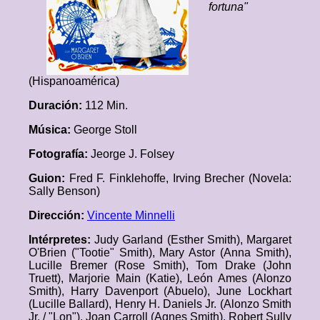
fortuna"
(Hispanoamérica)
Duración:
112 Min.
Música:
George Stoll
Fotografía:
Jeorge J. Folsey
Guion:
Fred F. Finklehoffe, Irving Brecher (Novela:
Sally Benson)
Dirección:
Vincente Minnelli
Intérpretes:
Judy Garland (Esther Smith), Margaret
O'Brien ("Tootie" Smith), Mary Astor (Anna Smith),
Lucille Bremer (Rose Smith), Tom Drake (John
Truett), Marjorie Main (Katie), León Ames (Alonzo
Smith), Harry Davenport (Abuelo), June Lockhart
(Lucille Ballard), Henry H. Daniels Jr. (Alonzo Smith
Jr. / "Lon"), Joan Carroll (Agnes Smith), Robert Sully