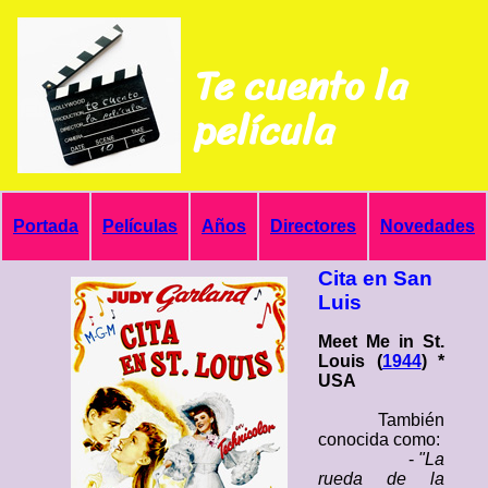
Te cuento la
película
Portada
Películas
Años
Directores
Novedades
Cita en San
Luis
Meet Me in St.
Louis (
1944
) *
USA
También
conocida como:
-
"La
rueda de la