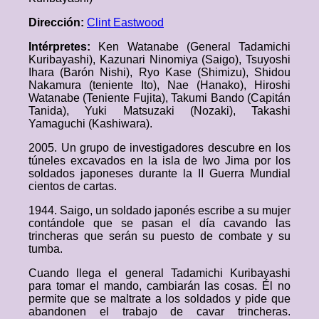
Dirección:
Clint Eastwood
Intérpretes:
Ken Watanabe (General Tadamichi
Kuribayashi), Kazunari Ninomiya (Saigo), Tsuyoshi
Ihara (Barón Nishi), Ryo Kase (Shimizu), Shidou
Nakamura (teniente Ito), Nae (Hanako), Hiroshi
Watanabe (Teniente Fujita), Takumi Bando (Capitán
Tanida), Yuki Matsuzaki (Nozaki), Takashi
Yamaguchi (Kashiwara).
2005. Un grupo de investigadores descubre en los
túneles excavados en la isla de Iwo Jima por los
soldados japoneses durante la II Guerra Mundial
cientos de cartas.
1944. Saigo, un soldado japonés escribe a su mujer
contándole que se pasan el día cavando las
trincheras que serán su puesto de combate y su
tumba.
Cuando llega el general Tadamichi Kuribayashi
para tomar el mando, cambiarán las cosas. Él no
permite que se maltrate a los soldados y pide que
abandonen el trabajo de cavar trincheras.