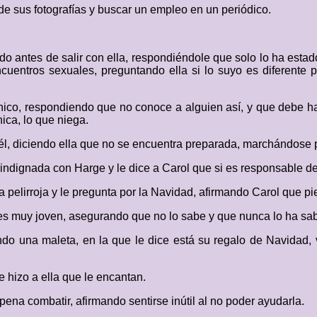
 sus fotografías y buscar un empleo en un periódico.
o antes de salir con ella, respondiéndole que solo lo ha estad
ncuentros sexuales, preguntando ella si lo suyo es diferente p
hico, respondiendo que no conoce a alguien así, y que debe ha
ica, lo que niega.
n él, diciendo ella que no se encuentra preparada, marchándose p
dignada con Harge y le dice a Carol que si es responsable de 
 pelirroja y le pregunta por la Navidad, afirmando Carol que pi
es muy joven, asegurando que no lo sabe y que nunca lo ha sab
ando una maleta, en la que le dice está su regalo de Navidad,
e hizo a ella que le encantan.
a pena combatir, afirmando sentirse inútil al no poder ayudarla.