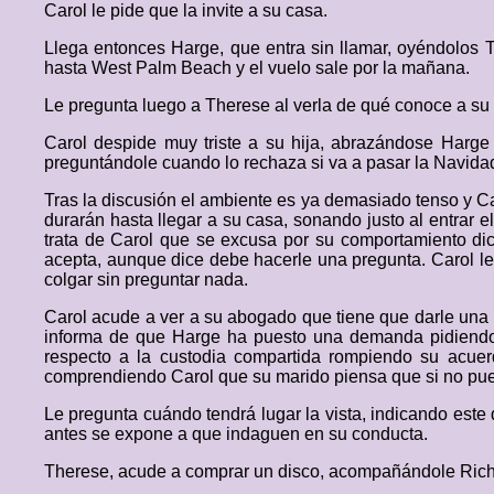
Carol le pide que la invite a su casa.
Llega entonces Harge, que entra sin llamar, oyéndolos 
hasta West Palm Beach y el vuelo sale por la mañana.
Le pregunta luego a Therese al verla de qué conoce a su m
Carol despide muy triste a su hija, abrazándose Harge 
preguntándole cuando lo rechaza si va a pasar la Navidad
Tras la discusión el ambiente es ya demasiado tenso y Caro
durarán hasta llegar a su casa, sonando justo al entrar 
trata de Carol que se excusa por su comportamiento dicié
acepta, aunque dice debe hacerle una pregunta. Carol le 
colgar sin preguntar nada.
Carol acude a ver a su abogado que tiene que darle una n
informa de que Harge ha puesto una demanda pidiendo 
respecto a la custodia compartida rompiendo su acuer
comprendiendo Carol que su marido piensa que si no puede
Le pregunta cuándo tendrá lugar la vista, indicando este 
antes se expone a que indaguen en su conducta.
Therese, acude a comprar un disco, acompañándole Richard