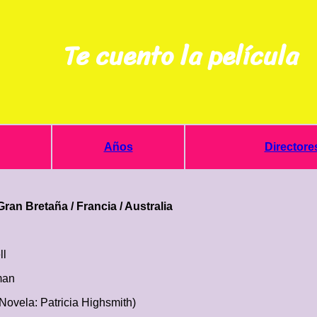
Te cuento la película
Años
Directore
 Gran Bretaña / Francia / Australia
ll
man
Novela: Patricia Highsmith)