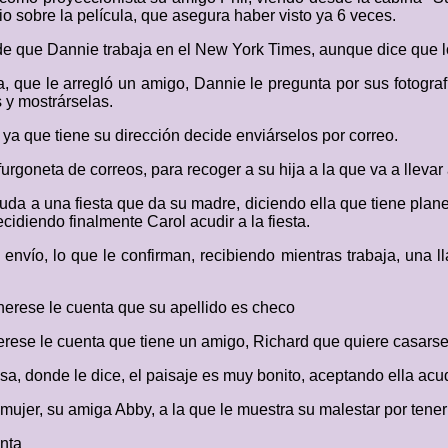
 sobre la película, que asegura haber visto ya 6 veces.
e que Dannie trabaja en el New York Times, aunque dice que lo
 que le arregló un amigo, Dannie le pregunta por sus fotografía
 y mostrárselas.
ya que tiene su dirección decide enviárselos por correo.
urgoneta de correos, para recoger a su hija a la que va a llevar 
da a una fiesta que da su madre, diciendo ella que tiene planes
cidiendo finalmente Carol acudir a la fiesta.
 envío, lo que le confirman, recibiendo mientras trabaja, una l
herese le cuenta que su apellido es checo
erese le cuenta que tiene un amigo, Richard que quiere casarse 
casa, donde le dice, el paisaje es muy bonito, aceptando ella acud
ujer, su amiga Abby, a la que le muestra su malestar por tener 
unta