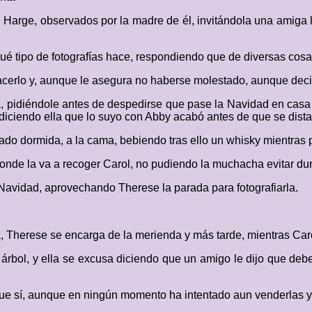
 Harge, observados por la madre de él, invitándola una amiga l
qué tipo de fotografías hace, respondiendo que de diversas cosa
acerlo y, aunque le asegura no haberse molestado, aunque dec
a, pidiéndole antes de despedirse que pase la Navidad en casa 
, diciendo ella que lo suyo con Abby acabó antes de que se dist
ado dormida, a la cama, bebiendo tras ello un whisky mientras p
de la va a recoger Carol, no pudiendo la muchacha evitar duran
avidad, aprovechando Therese la parada para fotografiarla.
a, Therese se encarga de la merienda y más tarde, mientras Caro
l árbol, y ella se excusa diciendo que un amigo le dijo que deb
a que sí, aunque en ningún momento ha intentado aun venderlas y