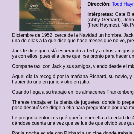
Dirección:
Todd Hay
Intérpretes:
Cate Bla
(Abby Gerhard), Joh
(Fred Haymes), Nik Paj
Diciembre de 1952, cerca de la Navidad un hombre, Jack, 
una de ellas a la que dice que hace meses que no ve, pr
Jack le dice que está esperando a Ted y a otros amigos par
ya con ellos, pues ella tiene que irse pronto para hacer u
Comparte taxi con Jack y sus amigos, viendo desde el mi
Aquel día la recogió por la mañana Richard, su novio, y l
habiendo uno en junio y otro en julio.
Cuando llega a su trabajo en los almacenes Frankenberg,
Therese trabaja en la planta de juguetes, donde lo prepar
poco después se dirige a ella para preguntarle por una m
Le pregunta entonces qué quería tener ella a la edad de 
dándose cuenta una vez que se fue de que olvidó sus gu
Por la noche acude con Richard a un cine donde trabaja