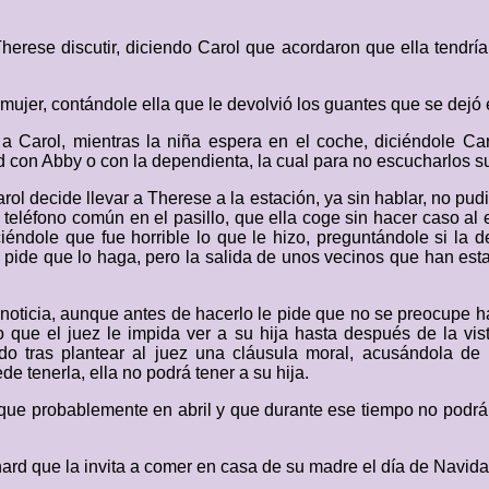
Therese discutir, diciendo Carol que acordaron que ella tendr
ujer, contándole ella que le devolvió los guantes que se dejó e
a Carol, mientras la niña espera en el coche, diciéndole Caro
 con Abby o con la dependienta, la cual para no escucharlos su
l decide llevar a Therese a la estación, ya sin hablar, no pudi
el teléfono común en el pasillo, que ella coge sin hacer caso 
ndole que fue horrible lo que le hizo, preguntándole si la deja
pide que lo haga, pero la salida de unos vecinos que han estad
oticia, aunque antes de hacerlo le pide que no se preocupe ha
que el juez le impida ver a su hija hasta después de la vi
do tras plantear al juez una cláusula moral, acusándola de 
 tenerla, ella no podrá tener a su hija.
que probablemente en abril y que durante ese tiempo no podrá ve
 que la invita a comer en casa de su madre el día de Navidad, 