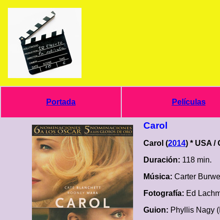
Portada
Películas
Carol
Carol (
2014
) * USA /
Duración:
118 min.
Música:
Carter Burwe
Fotografía:
Ed Lach
Guion:
Phyllis Nagy (