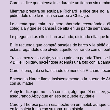
Carol le dice que piensa irse durante un tiempo sin rumbo
Mientras prepara su equipaje Richard le dice que no la
pidiéndole que le remita su correo a Chicago.
Le cuenta que tenía un dinero ahorrado, recordándole é
colegiala y que se cansará de ella en un par de semanas.
Le pregunta tras ello si han acabado, diciendo ella que lo
Él le recuerda que compró pasajes de barco y le pidió qu
estará rogándole que olvide aquello, cerrando con un por
Tras comenzar su viaje, y en su primera parada Therese l
y Billie Holliday, haciéndole además una foto con la cámar
Carol le pregunta si ha echado de menos a Richard, rec
Entretanto Harge llama insistentemente a la puerta de A
con su madre.
Abby le dice que no está con ella, algo que él no cree, 
asegurando Abby que en eso no puede ayudarle.
Carol y Therese pasan esa noche en un motel, aunque cad
en la maleta junto con su ropa, una pistola.