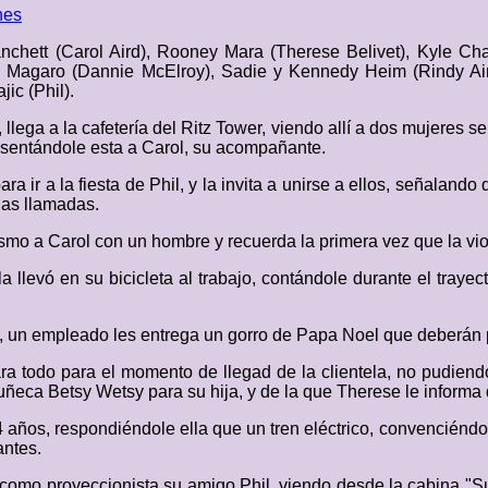
nes
nchett (Carol Aird), Rooney Mara (Therese Belivet), Kyle Ch
n Magaro (Dannie McElroy), Sadie y Kennedy Heim (Rindy Ai
ic (Phil).
llega a la cafetería del Ritz Tower, viendo allí a dos mujeres 
esentándole esta a Carol, su acompañante.
a ir a la fiesta de Phil, y la invita a unirse a ellos, señaland
nas llamadas.
smo a Carol con un hombre y recuerda la primera vez que la vi
a llevó en su bicicleta al trabajo, contándole durante el tray
 un empleado les entrega un gorro de Papa Noel que deberán p
a todo para el momento de llegad de la clientela, no pudiendo 
uñeca Betsy Wetsy para su hija, y de la que Therese le informa
4 años, respondiéndole ella que un tren eléctrico, convenciénd
antes.
 como proyeccionista su amigo Phil, viendo desde la cabina "