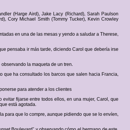
andler (Harge Aird), Jake Lacy (Richard), Sarah Paulson
rd), Cory Michael Smith (Tommy Tucker), Kevin Crowley
sentadas en una de las mesas y yendo a saludar a Therese,
o que pensaba ir más tarde, diciendo Carol que debería irse
o observando la maqueta de un tren.
ecto que ha consultado los barcos que salen hacia Francia,
onerse para atender a los clientes
evitar fijarse entre todos ellos, en una mujer, Carol, que
 que está agotada.
ola para que lo compre, aunque pidiendo que se lo envíen,
Sunset Boulevard" y observando cómo el hermano de este,