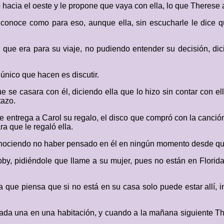
 hacia el oeste y le propone que vaya con ella, lo que Therese
 conoce como para eso, aunque ella, sin escucharle le dice 
l que era para su viaje, no pudiendo entender su decisión, 
 único que hacen es discutir.
e se casara con él, diciendo ella que lo hizo sin contar con 
tazo.
e entrega a Carol su regalo, el disco que compró con la canció
a que le regaló ella.
onociendo no haber pensado en él en ningún momento desde que
bby, pidiéndole que llame a su mujer, pues no están en Flori
ya que piensa que si no está en su casa solo puede estar allí, 
a una en una habitación, y cuando a la mañana siguiente Ther