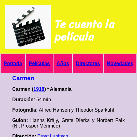
Te cuento la
película
Portada
Películas
Años
Directores
Novedades
Carmen
Carmen (
1918
) * Alemania
Duración:
64 min.
Fotografía:
Alfred Hansen y Theodor Sparkuhl
Guion:
Hanns Kräly, Grete Dierks y Norbert Falk
(N.: Prosper Mérimée)
Dirección:
Ernst Lubitsch