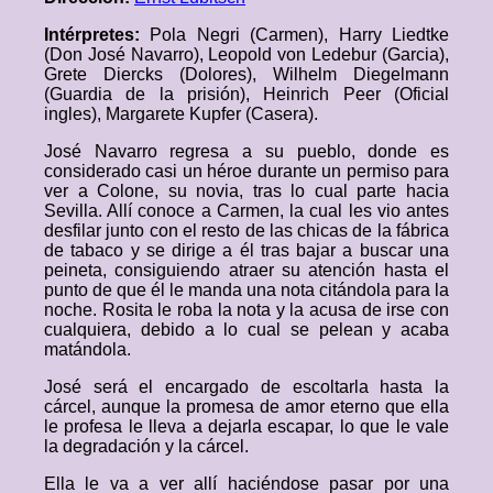
Intérpretes:
Pola Negri (Carmen), Harry Liedtke
(Don José Navarro), Leopold von Ledebur (Garcia),
Grete Diercks (Dolores), Wilhelm Diegelmann
(Guardia de la prisión), Heinrich Peer (Oficial
ingles), Margarete Kupfer (Casera).
José Navarro regresa a su pueblo, donde es
considerado casi un héroe durante un permiso para
ver a Colone, su novia, tras lo cual parte hacia
Sevilla. Allí conoce a Carmen, la cual les vio antes
desfilar junto con el resto de las chicas de la fábrica
de tabaco y se dirige a él tras bajar a buscar una
peineta, consiguiendo atraer su atención hasta el
punto de que él le manda una nota citándola para la
noche. Rosita le roba la nota y la acusa de irse con
cualquiera, debido a lo cual se pelean y acaba
matándola.
José será el encargado de escoltarla hasta la
cárcel, aunque la promesa de amor eterno que ella
le profesa le lleva a dejarla escapar, lo que le vale
la degradación y la cárcel.
Ella le va a ver allí haciéndose pasar por una