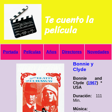
Te cuento la
película
Portada
Películas
Años
Directores
Novedades
Bonnie y
Clyde
Bonnie and
Clyde (
1967
) *
USA
Duración:
111
Min.
Música: