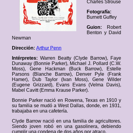
Charles Strouse
Fotografía:
Burnett Guffey
Guion:
Robert
Benton y David
Newman
Dirección:
Arthur Penn
Intérpretes:
Warren Beatty (Clyde Barrow), Faye
Dunaway (Bonnie Parker), Michael J. Pollard (C.W.
Moss), Gene Hackman (Buck Barrow), Estelle
Parsons (Blanche Barrow), Denver Pyle (Frank
Hamer), Dub Taylor (Ivan Moss), Gene Wilder
(Eugene Grizzard), Evans Evans (Velma Davis),
Mabel Cavitt (Emma Krause Parker).
Bonnie Parker nació en Rowena, Texas en 1910 y
su familia se mudó a West Dallas, donde, en 1931,
trabajaba en una cafetería.
Clyde Barrow nació en una familia de agricultores.
Siendo joven robó en una gasolinera, debiendo
cumplir una condena de dos años por atraco.