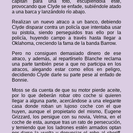
capitán para una foto, escupiéndola este,
provocando que Clyde se enfade, subiéndole atado
a una barca y lanzándolo río abajo.
Realizan un nuevo atraco a un banco, debiendo
Clyde disparar contra un policía que intentaba usar
su pistola, siendo perseguidos tras ello por la
policía, huyendo campo a través hasta llegar a
Oklahoma, creciendo la fama de la banda Barrow.
Pero no consiguen demasiado dinero de ese
atraco, y además, al repartírselo Blanche reclama
una parte también pese a que no participa en los
atracos, alegando estar como ellos en peligro,
decidiendo Clyde darle su parte pese al enfado de
Bonnie.
Moss se da cuenta de que su motor pierde aceite,
por lo que deberán robar otro coche si quieren
llegar a alguna parte, acercándose a una elegante
casa donde roban un lujoso coche con el que
huyen, aunque el propietario del mismo, Eugene
Grizzard, los persigue con su novia, Velma, en el
coche de esta, aunque tras un rato de persecución,
y temiendo que los ladrones estén armados optan
por darse la vuelta y denunciar el robo al sheriff,