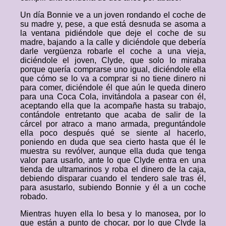
Un día Bonnie ve a un joven rondando el coche de
su madre y, pese, a que está desnuda se asoma a
la ventana pidiéndole que deje el coche de su
madre, bajando a la calle y diciéndole que debería
darle vergüenza robarle el coche a una vieja,
diciéndole el joven, Clyde, que solo lo miraba
porque quería comprarse uno igual, diciéndole ella
que cómo se lo va a comprar si no tiene dinero ni
para comer, diciéndole él que aún le queda dinero
para una Coca Cola, invitándola a pasear con él,
aceptando ella que la acompañe hasta su trabajo,
contándole entretanto que acaba de salir de la
cárcel por atraco a mano armada, preguntándole
ella poco después qué se siente al hacerlo,
poniendo en duda que sea cierto hasta que él le
muestra su revólver, aunque ella duda que tenga
valor para usarlo, ante lo que Clyde entra en una
tienda de ultramarinos y roba el dinero de la caja,
debiendo disparar cuando el tendero sale tras él,
para asustarlo, subiendo Bonnie y él a un coche
robado.
Mientras huyen ella lo besa y lo manosea, por lo
que están a punto de chocar, por lo que Clyde la