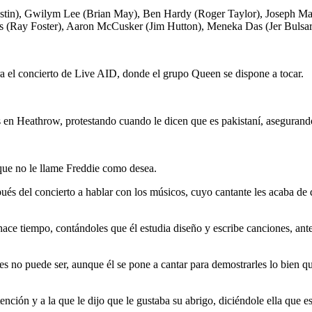
in), Gwilym Lee (Brian May), Ben Hardy (Roger Taylor), Joseph Mazz
 (Ray Foster), Aaron McCusker (Jim Hutton), Meneka Das (Jer Bulsara
ara el concierto de Live AID, donde el grupo Queen se dispone a tocar.
 en Heathrow, protestando cuando le dicen que es pakistaní, asegurando
 que no le llame Freddie como desea.
és del concierto a hablar con los músicos, cuyo cantante les acaba de d
hace tiempo, contándoles que él estudia diseño y escribe canciones, ante
tes no puede ser, aunque él se pone a cantar para demostrarles lo bien q
nción y a la que le dijo que le gustaba su abrigo, diciéndole ella que e