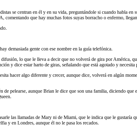
distas se centran en él y en su vida, preguntándole si cuando habla en 
DA, comentando que hay muchas fotos suyas borracho o enfermo, llegan
ado.
e hay demasiada gente con ese nombre en la guía telefónica.
ifusión, lo que le lleva a decir que no volverá de gira por América, qu
nción y dice estar harto de giras, señalando que está agotado y necesita 
ta hacer algo diferente y crecer, aunque dice, volverá en algún moment
én de pelearse, aunque Brian le dice que son una familia, diciendo que el
Queen.
 pasarle las llamadas de Mary ni de Miami, que le indica que le gustaría
lfia y en Londres, aunque él no le pasa los recados.