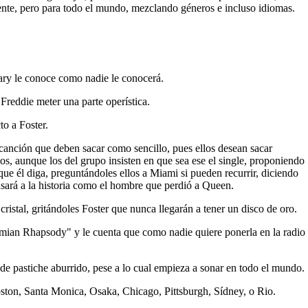
rente, pero para todo el mundo, mezclando géneros e incluso idiomas.
Mary le conoce como nadie le conocerá.
reddie meter una parte operística.
to a Foster.
 canción que deben sacar como sencillo, pues ellos desean sacar
, aunque los del grupo insisten en que sea ese el single, proponiendo
ue él diga, preguntándoles ellos a Miami si pueden recurrir, diciendo
pasará a la historia como el hombre que perdió a Queen.
stal, gritándoles Foster que nunca llegarán a tener un disco de oro.
emian Rhapsody" y le cuenta que como nadie quiere ponerla en la radio
e pastiche aburrido, pese a lo cual empieza a sonar en todo el mundo.
ton, Santa Monica, Osaka, Chicago, Pittsburgh, Sídney, o Rio.