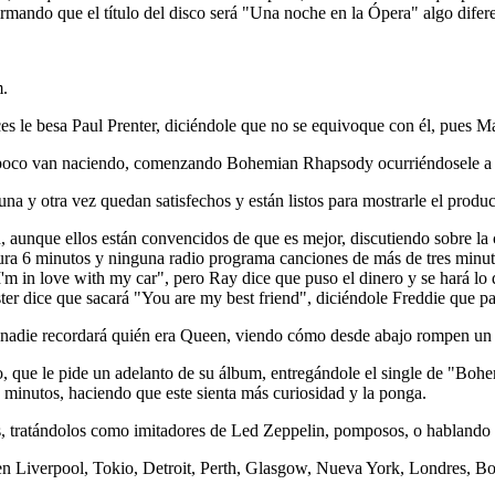
firmando que el título del disco será "Una noche en la Ópera" algo dife
m.
ces le besa Paul Prenter, diciéndole que no se equivoque con él, pues 
a poco van naciendo, comenzando Bohemian Rhapsody ocurriéndosele a F
una y otra vez quedan satisfechos y están listos para mostrarle el produc
n, aunque ellos están convencidos de que es mejor, discutiendo sobre la
a 6 minutos y ninguna radio programa canciones de más de tres minutos
m in love with my car", pero Ray dice que puso el dinero y se hará lo q
oster dice que sacará "You are my best friend", diciéndole Freddie que 
nadie recordará quién era Queen, viendo cómo desde abajo rompen un cri
, que le pide un adelanto de su álbum, entregándole el single de "Boh
6 minutos, haciendo que este sienta más curiosidad y la ponga.
s, tratándolos como imitadores de Led Zeppelin, pomposos, o hablando d
 Liverpool, Tokio, Detroit, Perth, Glasgow, Nueva York, Londres, Bos