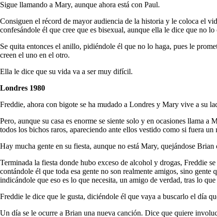
Sigue llamando a Mary, aunque ahora está con Paul.
Consiguen el récord de mayor audiencia de la historia y le coloca el vi
confesándole él que cree que es bisexual, aunque ella le dice que no lo
Se quita entonces el anillo, pidiéndole él que no lo haga, pues le promet
creen el uno en el otro.
Ella le dice que su vida va a ser muy difícil.
Londres 1980
Freddie, ahora con bigote se ha mudado a Londres y Mary vive a su lado
Pero, aunque su casa es enorme se siente solo y en ocasiones llama a Mar
todos los bichos raros, apareciendo ante ellos vestido como si fuera un 
Hay mucha gente en su fiesta, aunque no está Mary, quejándose Brian 
Terminada la fiesta donde hubo exceso de alcohol y drogas, Freddie se 
contándole él que toda esa gente no son realmente amigos, sino gente qu
indicándole que eso es lo que necesita, un amigo de verdad, tras lo que 
Freddie le dice que le gusta, diciéndole él que vaya a buscarlo el día 
Un día se le ocurre a Brian una nueva canción. Dice que quiere involucr