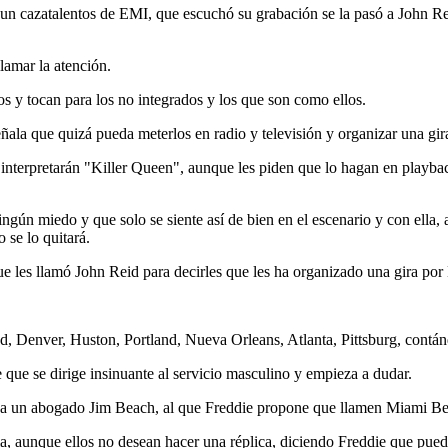
 un cazatalentos de EMI, que escuchó su grabación se la pasó a John Re
lamar la atención.
os y tocan para los no integrados y los que son como ellos.
eñala que quizá pueda meterlos en radio y televisión y organizar una gir
interpretarán "Killer Queen", aunque les piden que lo hagan en playba
ngún miedo y que solo se siente así de bien en el escenario y con ella, a
se lo quitará.
les llamó John Reid para decirles que les ha organizado una gira por Es
d, Denver, Huston, Portland, Nueva Orleans, Atlanta, Pittsburg, contán
que se dirige insinuante al servicio masculino y empieza a dudar.
n a un abogado Jim Beach, al que Freddie propone que llamen Miami B
, aunque ellos no desean hacer una réplica, diciendo Freddie que pued