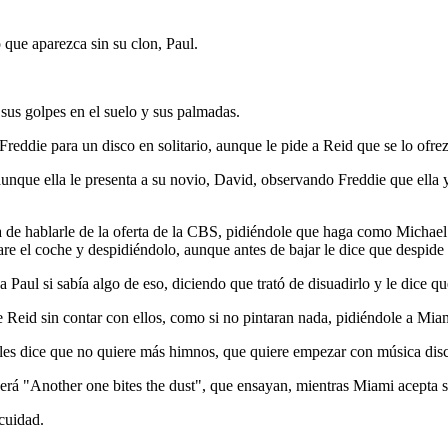
o que aparezca sin su clon, Paul.
sus golpes en el suelo y sus palmadas.
reddie para un disco en solitario, aunque le pide a Reid que se lo ofrez
nque ella le presenta a su novio, David, observando Freddie que ella ya 
 de hablarle de la oferta de la CBS, pidiéndole que haga como Michael 
re el coche y despidiéndolo, aunque antes de bajar le dice que despide 
Paul si sabía algo de eso, diciendo que trató de disuadirlo y le dice que
Reid sin contar con ellos, como si no pintaran nada, pidiéndole a Miam
s dice que no quiere más himnos, que quiere empezar con música disco 
rá "Another one bites the dust", que ensayan, mientras Miami acepta se
cuidad.