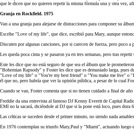
que le dicen que no quieren repetir la misma fórmula una y otra vez, a
Granja en Rockfield. 1975
Van a una granja para alejarse de distracciones para componer su álbu
Escribe "Love of my life", que dice, escribió para Mary, aunque enton
Discuten por algunas canciones, por si carecen de fuerza, pero poco 
Les queda poca cinta y se pasaron ya en tres semanas, pero tras repetir 
Este les dice que no está seguro de que sea el álbum que le prometiero
"Bohemian Rapsody" y Foster les dice que es demasiado larga, pues dur
"Love of my life" o "You're my best friend" o "You make me live" o "I'
él que no, pero habría que ver la opinión pública, a pesar de lo cual F
Cuando se van, Foster comenta que si no tienen cuidado a final de año 
Freddie da una entrevista al famoso DJ Kenny Everett de Capital Radio
EMI no la sacará, diciéndole al DJ que si la pone está loco, pues dura 
Las críticas se suceden desde el primer minuto, no siendo nada amable
En 1976 contemplan su triunfo Mary,Paul y "Miami", actuando luego en