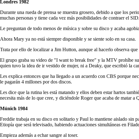
Londres 1982
Durante una rueda de prensa se muestra grosero, debido a que los perio
muchas personas y tiene cada vez más posibilidades de contraer el SI
Le preguntan de todo menos de música y sobre su disco y acaba agobi
Ahora Mary ya no está siempre disponible y se siente solo en su casa.
Trata por ello de localizar a Jim Hutton, aunque al hacerlo observa qu
El grupo graba su video de "I want to break free" y la MTV prohíbe su d
quien tuvo la idea de ir vestido de mujer, ni a Deaky, que escribió la ca
Les explica entonces que ha llegado a un acuerdo con CBS porque necesi
le pagarán 4 millones por dos discos.
Les dice que la rutina les está matando y ellos deben estar hartos tambi
necesita más de lo que cree, y diciéndole Roger que acaba de matar a 
Múnich 1984
Freddie trabaja en su disco en solitario y Paul lo mantiene aislado sin
Etiopía que será televisado, habiendo actuaciones simultáneas en Filade
Empieza además a echar sangre al toser.