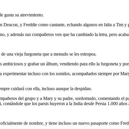
le gusta su atrevimiento.
hn Deacon, y Freddie como cantante, echando algunos en falta a Tim y p
ono, y además sus compañeros ven que ha cambiado la letra, pero acaba
 de una vieja furgoneta que a menudo se les estropea.
s ambiciosos y grabar un álbum, vendiendo para ello la furgoneta y pon
 experimentar incluso con los sonidos, acompañados siempre por Mary 
mpre cuidará con ella, incluso aunque la despidan.
compañeros del grupo y a Mary y su padre, sordomudo, comentando el pa
si, contándole que los parsis huyeron a la India desde Persia 1.000 año
a oficialmente de nombre, y tiene incluso un nuevo pasaporte como Fre