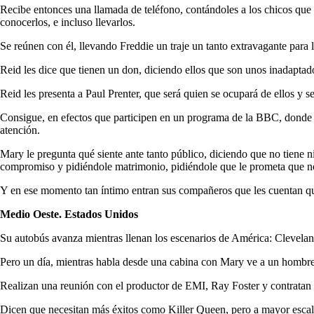
Recibe entonces una llamada de teléfono, contándoles a los chicos que
conocerlos, e incluso llevarlos.
Se reúnen con él, llevando Freddie un traje un tanto extravagante para l
Reid les dice que tienen un don, diciendo ellos que son unos inadaptad
Reid les presenta a Paul Prenter, que será quien se ocupará de ellos y s
Consigue, en efectos que participen en un programa de la BBC, donde 
atención.
Mary le pregunta qué siente ante tanto público, diciendo que no tiene ni
compromiso y pidiéndole matrimonio, pidiéndole que le prometa que no 
Y en ese momento tan íntimo entran sus compañeros que les cuentan que 
Medio Oeste. Estados Unidos
Su autobús avanza mientras llenan los escenarios de América: Clevelan
Pero un día, mientras habla desde una cabina con Mary ve a un hombre 
Realizan una reunión con el productor de EMI, Ray Foster y contrata
Dicen que necesitan más éxitos como Killer Queen, pero a mayor escala