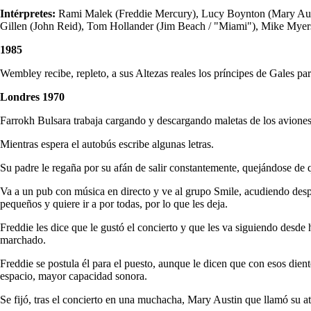
Intérpretes:
Rami Malek (Freddie Mercury), Lucy Boynton (Mary Aust
Gillen (John Reid), Tom Hollander (Jim Beach / "Miami"), Mike Myers
1985
Wembley recibe, repleto, a sus Altezas reales los príncipes de Gales p
Londres 1970
Farrokh Bulsara trabaja cargando y descargando maletas de los aviones
Mientras espera el autobús escribe algunas letras.
Su padre le regaña por su afán de salir constantemente, quejándose de
Va a un pub con música en directo y ve al grupo Smile, acudiendo despu
pequeños y quiere ir a por todas, por lo que les deja.
Freddie les dice que le gustó el concierto y que les va siguiendo desde 
marchado.
Freddie se postula él para el puesto, aunque le dicen que con esos dien
espacio, mayor capacidad sonora.
Se fijó, tras el concierto en una muchacha, Mary Austin que llamó su ate