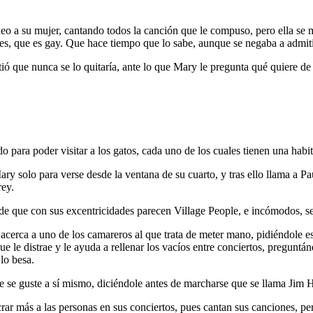
deo a su mujer, cantando todos la canción que le compuso, pero ella se 
 es, que es gay. Que hace tiempo que lo sabe, aunque se negaba a admiti
ió que nunca se lo quitaría, ante lo que Mary le pregunta qué quiere de e
 para poder visitar a los gatos, cada uno de los cuales tienen una habi
y solo para verse desde la ventana de su cuarto, y tras ello llama a Pau
rey.
de que con sus excentricidades parecen Village People, e incómodos, 
acerca a uno de los camareros al que trata de meter mano, pidiéndole e
e le distrae y le ayuda a rellenar los vacíos entre conciertos, preguntá
lo besa.
que se guste a sí mismo, diciéndole antes de marcharse que se llama Jim 
ar más a las personas en sus conciertos, pues cantan sus canciones, per