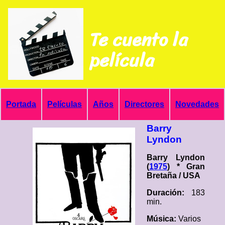
Te cuento la
película
Portada
Películas
Años
Directores
Novedades
Barry
Lyndon
Barry Lyndon
(
1975
) * Gran
Bretaña / USA
Duración:
183
min.
Música:
Varios