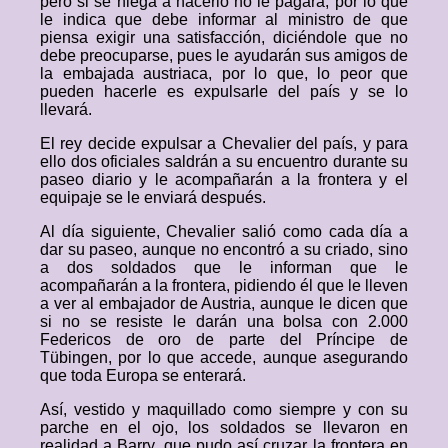
pero si se niega a hacerlo no le pagará, por lo que
le indica que debe informar al ministro de que
piensa exigir una satisfacción, diciéndole que no
debe preocuparse, pues le ayudarán sus amigos de
la embajada austriaca, por lo que, lo peor que
pueden hacerle es expulsarle del país y se lo
llevará.
El rey decide expulsar a Chevalier del país, y para
ello dos oficiales saldrán a su encuentro durante su
paseo diario y le acompañarán a la frontera y el
equipaje se le enviará después.
Al día siguiente, Chevalier salió como cada día a
dar su paseo, aunque no encontró a su criado, sino
a dos soldados que le informan que le
acompañarán a la frontera, pidiendo él que le lleven
a ver al embajador de Austria, aunque le dicen que
si no se resiste le darán una bolsa con 2.000
Federicos de oro de parte del Príncipe de
Tübingen, por lo que accede, aunque asegurando
que toda Europa se enterará.
Así, vestido y maquillado como siempre y con su
parche en el ojo, los soldados se llevaron en
realidad a Barry, que pudo así cruzar la frontera en