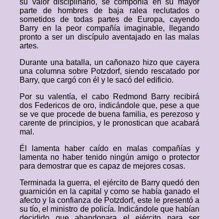
su valor disciplinario, se componía en su mayor
parte de hombres de baja ralea reclutados o
sometidos de todas partes de Europa, cayendo
Barry en la peor compañía imaginable, llegando
pronto a ser un discípulo aventajado en las malas
artes.
Durante una batalla, un cañonazo hizo que cayera
una columna sobre Potzdorf, siendo rescatado por
Barry, que cargó con él y le sacó del edificio.
Por su valentía, el cabo Redmond Barry recibirá
dos Federicos de oro, indicándole que, pese a que
se ve que procede de buena familia, es perezoso y
carente de principios, y le pronostican que acabará
mal.
Él lamenta haber caído en malas compañías y
lamenta no haber tenido ningún amigo o protector
para demostrar que es capaz de mejores cosas.
Terminada la guerra, el ejército de Barry quedó den
guarnición en la capital y como se había ganado el
afecto y la confianza de Potzdorf, este le presentó a
su tío, el ministro de policía. Indicándole que habían
decidido que abandonara el ejército para ser