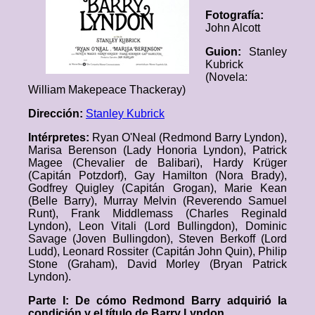
Fotografía:
John Alcott
Guion:
Stanley
Kubrick
(Novela:
William Makepeace Thackeray)
Dirección:
Stanley Kubrick
Intérpretes:
Ryan O'Neal (Redmond Barry Lyndon),
Marisa Berenson (Lady Honoria Lyndon), Patrick
Magee (Chevalier de Balibari), Hardy Krüger
(Capitán Potzdorf), Gay Hamilton (Nora Brady),
Godfrey Quigley (Capitán Grogan), Marie Kean
(Belle Barry), Murray Melvin (Reverendo Samuel
Runt), Frank Middlemass (Charles Reginald
Lyndon), Leon Vitali (Lord Bullingdon), Dominic
Savage (Joven Bullingdon), Steven Berkoff (Lord
Ludd), Leonard Rossiter (Capitán John Quin), Philip
Stone (Graham), David Morley (Bryan Patrick
Lyndon).
Parte I: De cómo Redmond Barry adquirió la
condición y el título de Barry Lyndon