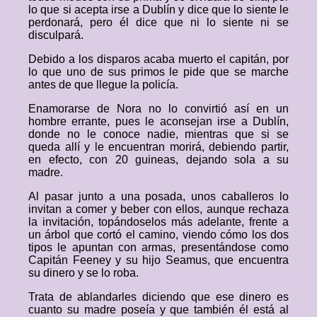
lo que si acepta irse a Dublín y dice que lo siente le
perdonará, pero él dice que ni lo siente ni se
disculpará.
Debido a los disparos acaba muerto el capitán, por
lo que uno de sus primos le pide que se marche
antes de que llegue la policía.
Enamorarse de Nora no lo convirtió así en un
hombre errante, pues le aconsejan irse a Dublín,
donde no le conoce nadie, mientras que si se
queda allí y le encuentran morirá, debiendo partir,
en efecto, con 20 guineas, dejando sola a su
madre.
Al pasar junto a una posada, unos caballeros lo
invitan a comer y beber con ellos, aunque rechaza
la invitación, topándoselos más adelante, frente a
un árbol que cortó el camino, viendo cómo los dos
tipos le apuntan con armas, presentándose como
Capitán Feeney y su hijo Seamus, que encuentra
su dinero y se lo roba.
Trata de ablandarles diciendo que ese dinero es
cuanto su madre poseía y que también él está al