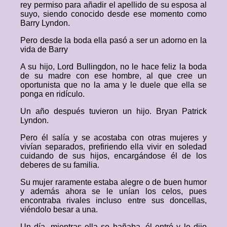
rey permiso para añadir el apellido de su esposa al
suyo, siendo conocido desde ese momento como
Barry Lyndon.
Pero desde la boda ella pasó a ser un adorno en la
vida de Barry
A su hijo, Lord Bullingdon, no le hace feliz la boda
de su madre con ese hombre, al que cree un
oportunista que no la ama y le duele que ella se
ponga en ridículo.
Un año después tuvieron un hijo. Bryan Patrick
Lyndon.
Pero él salía y se acostaba con otras mujeres y
vivían separados, prefiriendo ella vivir en soledad
cuidando de sus hijos, encargándose él de los
deberes de su familia.
Su mujer raramente estaba alegre o de buen humor
y además ahora se le unían los celos, pues
encontraba rivales incluso entre sus doncellas,
viéndolo besar a una.
Un día, mientras ella se bañaba, él entró y le dijo