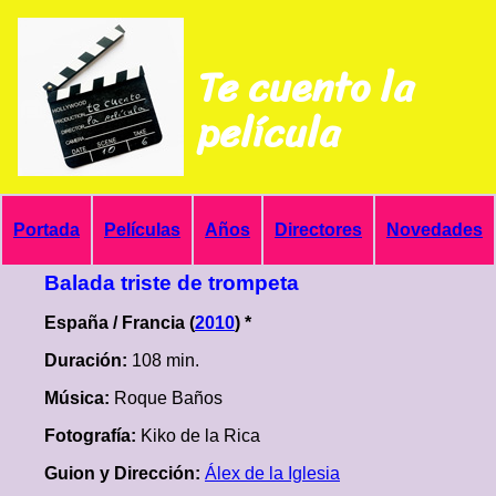
Te cuento la
película
Portada
Películas
Años
Directores
Novedades
Balada triste de trompeta
España / Francia (
2010
) *
Duración:
108 min.
Música:
Roque Baños
Fotografía:
Kiko de la Rica
Guion y Dirección:
Álex de la Iglesia