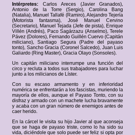
Intérpretes:
Carlos Areces (Javier Granados),
Antonio de la Torre (Sergio), Carolina Bang
(Natalia), Manuel Tallafé (Ramiro), Alejandro Tejería
(Motorista fantasma), José Manuel Cervino
(Secretario), Manuel Tejada (Jefe de pista), Enrique
Villén (Andrés), Paco Sagárzazu (Anselmo), Terele
Pávez (Dolores), Fernando Guillén Cuervo (Capitán
miliciano), Santiago Segura (Padre del payaso
tonto), Sancho Gracia (Coronel Salcedo), Juan Luis
Galiardo (Ring Master), Gracia Olayo (Sonsoles).
Un capitán miliciano interrumpe una función del
circo y recluta a todos sus trabajadores para luchar
junto a los milicianos de Líster.
Con su escaso armamento y en inferioridad
numérica se enfrentarán a los fascistas, muriendo la
mayoría de ellos, aunque el Payaso Tonto, con su
disfraz y armado con un machete lucha bravamente
y acaba con un gran número de enemigos antes de
caer herido.
En la cárcel le visita su hijo Javier al que aconseja
que se haga de payaso triste, como lo ha sido su
vida, diciéndole que solo puede ser feliz si opta por