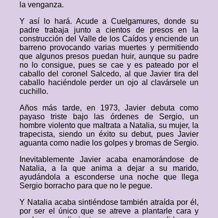
la venganza.
Y así lo hará. Acude a Cuelgamures, donde su
padre trabaja junto a cientos de presos en la
construcción del Valle de los Caídos y enciende un
barreno provocando varias muertes y permitiendo
que algunos presos puedan huir, aunque su padre
no lo consigue, pues se cae y es pateado por el
caballo del coronel Salcedo, al que Javier tira del
caballo haciéndole perder un ojo al clavársele un
cuchillo.
Años más tarde, en 1973, Javier debuta como
payaso triste bajo las órdenes de Sergio, un
hombre violento que maltrata a Natalia, su mujer, la
trapecista, siendo un éxito su debut, pues Javier
aguanta como nadie los golpes y bromas de Sergio.
Inevitablemente Javier acaba enamorándose de
Natalia, a la que anima a dejar a su marido,
ayudándola a esconderse una noche que llega
Sergio borracho para que no le pegue.
Y Natalia acaba sintiéndose también atraída por él,
por ser el único que se atreve a plantarle cara y