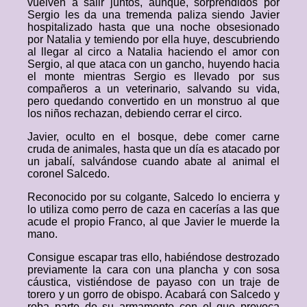
vuelven a salir juntos, aunque, sorprendidos por
Sergio les da una tremenda paliza siendo Javier
hospitalizado hasta que una noche obsesionado
por Natalia y temiendo por ella huye, descubriendo
al llegar al circo a Natalia haciendo el amor con
Sergio, al que ataca con un gancho, huyendo hacia
el monte mientras Sergio es llevado por sus
compañeros a un veterinario, salvando su vida,
pero quedando convertido en un monstruo al que
los niños rechazan, debiendo cerrar el circo.
Javier, oculto en el bosque, debe comer carne
cruda de animales, hasta que un día es atacado por
un jabalí, salvándose cuando abate al animal el
coronel Salcedo.
Reconocido por su colgante, Salcedo lo encierra y
lo utiliza como perro de caza en cacerías a las que
acude el propio Franco, al que Javier le muerde la
mano.
Consigue escapar tras ello, habiéndose destrozado
previamente la cara con una plancha y con sosa
cáustica, vistiéndose de payaso con un traje de
torero y un gorro de obispo. Acabará con Salcedo y
roba parte de su armamento con el que provoca