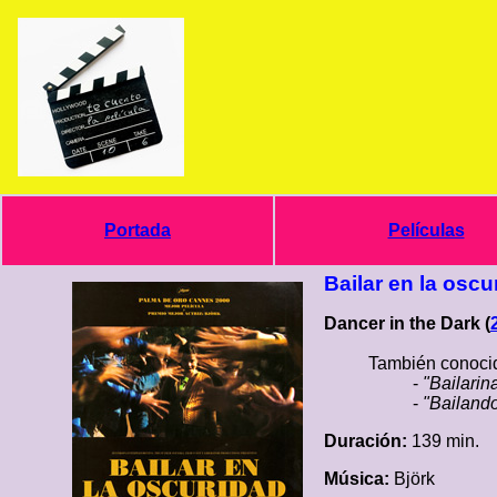
Portada
Películas
Bailar en la oscu
Dancer in the Dark (
También conocid
-
"Bailarin
-
"Bailando
Duración:
139 min.
Música:
Björk