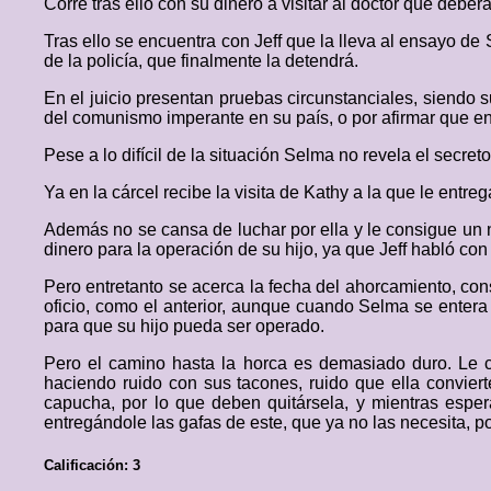
Corre tras ello con su dinero a visitar al doctor que debe
Tras ello se encuentra con Jeff que la lleva al ensayo de
de la policía, que finalmente la detendrá.
En el juicio presentan pruebas circunstanciales, siendo 
del comunismo imperante en su país, o por afirmar que e
Pese a lo difícil de la situación Selma no revela el secre
Ya en la cárcel recibe la visita de Kathy a la que le ent
Además no se cansa de luchar por ella y le consigue un
dinero para la operación de su hijo, ya que Jeff habló c
Pero entretanto se acerca la fecha del ahorcamiento, co
oficio, como el anterior, aunque cuando Selma se entera
para que su hijo pueda ser operado.
Pero el camino hasta la horca es demasiado duro. Le c
haciendo ruido con sus tacones, ruido que ella convier
capucha, por lo que deben quitársela, y mientras esper
entregándole las gafas de este, que ya no las necesita, po
Calificación: 3