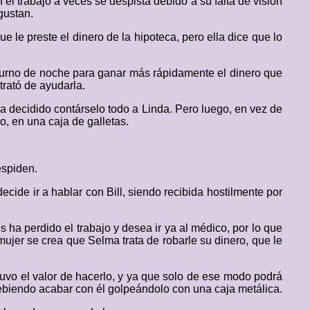
l trabajo a veces se despista debido a su falta de visión
gustan.
 le preste el dinero de la hipoteca, pero ella dice que lo
 turno de noche para ganar más rápidamente el dinero que
rató de ayudarla.
a decidido contárselo todo a Linda. Pero luego, en vez de
, en una caja de galletas.
espiden.
cide ir a hablar con Bill, siendo recibida hostilmente por
s ha perdido el trabajo y desea ir ya al médico, por lo que
mujer se crea que Selma trata de robarle su dinero, que le
 tuvo el valor de hacerlo, y ya que solo de ese modo podrá
debiendo acabar con él golpeándolo con una caja metálica.