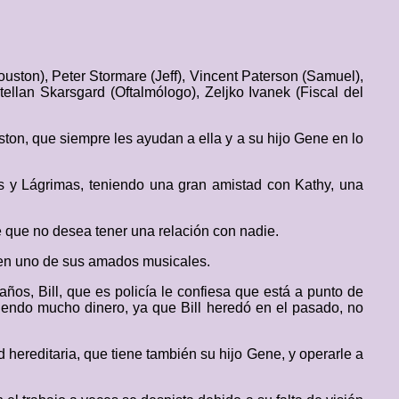
uston), Peter Stormare (Jeff), Vincent Paterson (Samuel),
ellan Skarsgard (Oftalmólogo), Zeljko Ivanek (Fiscal del
ton, que siempre les ayudan a ella y a su hijo Gene en lo
as y Lágrimas, teniendo una gran amistad con Kathy, una
ce que no desea tener una relación con nadie.
r en uno de sus amados musicales.
ños, Bill, que es policía le confiesa que está a punto de
iendo mucho dinero, ya que Bill heredó en el pasado, no
ereditaria, que tiene también su hijo Gene, y operarle a