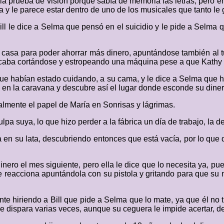
prueba de visión porque sabía de memoria las letras, pero en e
 y le parece estar dentro de uno de los musicales que tanto le 
l le dice a Selma que pensó en el suicidio y le pide a Selma que
u casa para poder ahorrar más dinero, apuntándose también al
acaba cortándose y estropeando una máquina pese a que Kathy t
 que habían estado cuidando, a su cama, y le dice a Selma que h
n la caravana y descubre así el lugar donde esconde su dinero
almente el papel de María en Sonrisas y lágrimas.
lpa suya, lo que hizo perder a la fábrica un día de trabajo, la d
en su lata, descubriendo entonces que está vacía, por lo que de
ero el mes siguiente, pero ella le dice que lo necesita ya, pue
te reacciona apuntándola con su pistola y gritando para que su 
nte hiriendo a Bill que pide a Selma que lo mate, ya que él no
 le dispara varias veces, aunque su ceguera le impide acertar, 