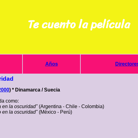
Te cuento la película
Años
Directore
ridad
2000
) * Dinamarca / Suecia
a como:
a en la oscuridad"
(Argentina - Chile - Colombia)
 en la oscuridad"
(México - Perú)