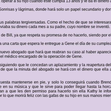
rá operar a su hijo cuando este cumpla 13 años y le da el dinero
 Sonrisas y lágrimas, donde hará solo un papel secundario y don
sus palabras tergiversadas. Como el hecho de que se interesara 
nviaba su dinero cada mes a su padre, cuyo nombre se inventó.
to de Bill, ya que respeta su promesa de no hacerlo, siendo por 
rega una carta que espera le entregue a Gene el día de su cumple
 nuevo abogado que hará que reabran su caso al haber aparec
on el médico encargado de la operación de Gene.
nsiguiendo que le concedan un aplazamiento y la reapertura de
 de que la minuta del abogado se hará con el dinero que ella a
uesta mantenerse en pie, y solo lo conseguirá cuando Brend
te en su música y que le sirve para poder llegar hasta la hor
an a que les den permiso para hacerlo sin ella Kathy le inf
r lo que morirá feliz con las gafas de su hijo en sus manos mie