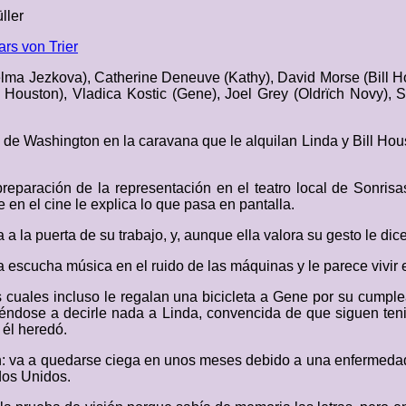
ller
ars von Trier
elma Jezkova), Catherine Deneuve (Kathy), David Morse (Bill Ho
ouston), Vladica Kostic (Gene), Joel Grey (Oldrïch Novy), St
de Washington en la caravana que le alquilan Linda y Bill Hous
preparación de la representación en el teatro local de Sonris
en el cine le explica lo que pasa en pantalla.
 a la puerta de su trabajo, y, aunque ella valora su gesto le di
lla escucha música en el ruido de las máquinas y le parece vivi
s cuales incluso le regalan una bicicleta a Gene por su cumplea
viéndose a decirle nada a Linda, convencida de que siguen ten
 él heredó.
n: va a quedarse ciega en unos meses debido a una enfermedad h
ados Unidos.