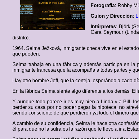
Fotografía:
Robby Mü
Guion y Dirección:
L
Intérpretes:
Björk (S
Cara Seymour (Linda H
distrito).
1964. Selma Ježková, inmigrante checa vive en el estado 
que pueden.
Selma trabaja en una fábrica y además participa en la 
inmigrante francesa que la acompaña a todas partes y que 
Hay otro hombre Jeff, que la corteja, esperándola cada día
En la fábrica Selma siente algo diferente a los demás. E
Y aunque todo parece irles muy bien a Linda y a Bill, lo
perder su casa por no poder pagar la hipoteca, no atre
siendo consciente de que perdieron ya todo el dinero que
A cambio de su confidencia, Selma le hace otra confesió
él para que no la sufra es la razón que le llevo a ir a Est