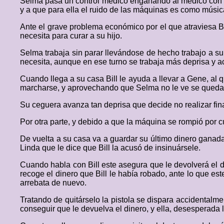
Selma pasa un control médico engañando al médico con la 
y a que para ella el ruido de las máquinas es como música
Ante el grave problema económico por el que atraviesa Bil
necesita para curar a su hijo.
Selma trabaja sin parar llevándose de hecho trabajo a s
necesita, aunque en ese turno se trabaja más deprisa y 
Cuando llega a su casa Bill le ayuda a llevar a Gene, al
marcharse, y aprovechando que Selma no le ve se queda e
Su ceguera avanza tan deprisa que decide no realizar fin
Por otra parte, y debido a que la máquina se rompió por cu
De vuelta a su casa va a guardar su último dinero ganada 
Linda que le dice que Bill la acusó de insinuársele.
Cuando habla con Bill este asegura que le devolverá el din
recoge el dinero que Bill le había robado, ante lo que es
arrebata de nuevo.
Tratando de quitárselo la pistola se dispara accidentalme
conseguir que le devuelva el dinero, y ella, desesperada