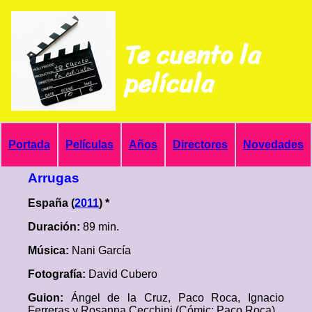
Te cuento la
película
Portada
Películas
Años
Directores
Novedades
Arrugas
España (
2011
) *
Duración:
89 min.
Música:
Nani García
Fotografía:
David Cubero
Guion:
Ángel de la Cruz, Paco Roca, Ignacio
Ferreras y Rosanna Cecchini (Cómic: Paco Roca)