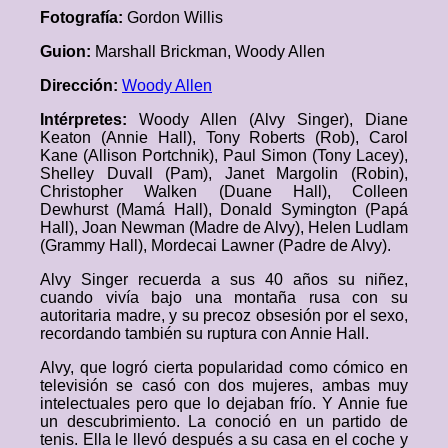
Fotografía:
Gordon Willis
Guion:
Marshall Brickman, Woody Allen
Dirección:
Woody Allen
Intérpretes:
Woody Allen (Alvy Singer), Diane
Keaton (Annie Hall), Tony Roberts (Rob), Carol
Kane (Allison Portchnik), Paul Simon (Tony Lacey),
Shelley Duvall (Pam), Janet Margolin (Robin),
Christopher Walken (Duane Hall), Colleen
Dewhurst (Mamá Hall), Donald Symington (Papá
Hall), Joan Newman (Madre de Alvy), Helen Ludlam
(Grammy Hall), Mordecai Lawner (Padre de Alvy).
Alvy Singer recuerda a sus 40 años su niñez,
cuando vivía bajo una montaña rusa con su
autoritaria madre, y su precoz obsesión por el sexo,
recordando también su ruptura con Annie Hall.
Alvy, que logró cierta popularidad como cómico en
televisión se casó con dos mujeres, ambas muy
intelectuales pero que lo dejaban frío. Y Annie fue
un descubrimiento. La conoció en un partido de
tenis. Ella le llevó después a su casa en el coche y