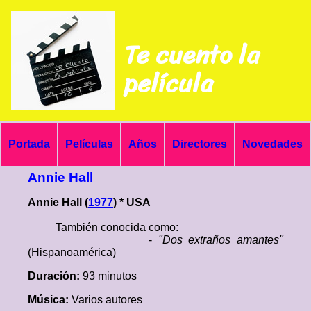
Te cuento la
película
Portada
Películas
Años
Directores
Novedades
Annie Hall
Annie Hall (
1977
) * USA
También conocida como:
-
"Dos extraños amantes"
(Hispanoamérica)
Duración:
93 minutos
Música:
Varios autores