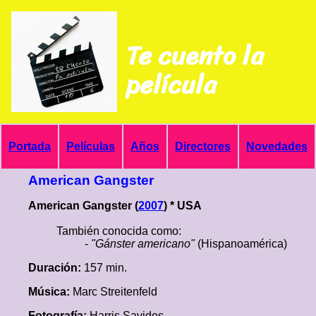
Te cuento la
película
Portada
Películas
Años
Directores
Novedades
American Gangster
American Gangster (
2007
) * USA
También conocida como:
-
"Gánster americano"
(Hispanoamérica)
Duración:
157 min.
Música:
Marc Streitenfeld
Fotografía:
Harris Savides