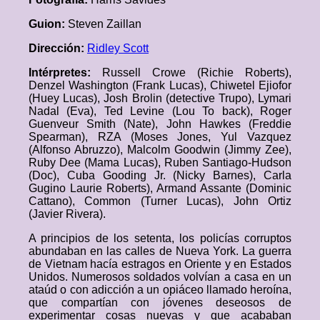
Guion:
Steven Zaillan
Dirección:
Ridley Scott
Intérpretes:
Russell Crowe (Richie Roberts),
Denzel Washington (Frank Lucas), Chiwetel Ejiofor
(Huey Lucas), Josh Brolin (detective Trupo), Lymari
Nadal (Eva), Ted Levine (Lou To back), Roger
Guenveur Smith (Nate), John Hawkes (Freddie
Spearman), RZA (Moses Jones, Yul Vazquez
(Alfonso Abruzzo), Malcolm Goodwin (Jimmy Zee),
Ruby Dee (Mama Lucas), Ruben Santiago-Hudson
(Doc), Cuba Gooding Jr. (Nicky Barnes), Carla
Gugino Laurie Roberts), Armand Assante (Dominic
Cattano), Common (Turner Lucas), John Ortiz
(Javier Rivera).
A principios de los setenta, los policías corruptos
abundaban en las calles de Nueva York. La guerra
de Vietnam hacía estragos en Oriente y en Estados
Unidos. Numerosos soldados volvían a casa en un
ataúd o con adicción a un opiáceo llamado heroína,
que compartían con jóvenes deseosos de
experimentar cosas nuevas y que acababan