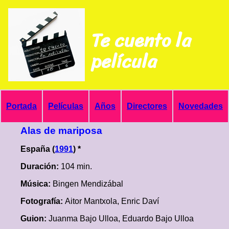
Te cuento la
película
Portada
Películas
Años
Directores
Novedades
Alas de mariposa
España (
1991
) *
Duración:
104 min.
Música:
Bingen Mendizábal
Fotografía:
Aitor Mantxola, Enric Daví
Guion:
Juanma Bajo Ulloa, Eduardo Bajo Ulloa