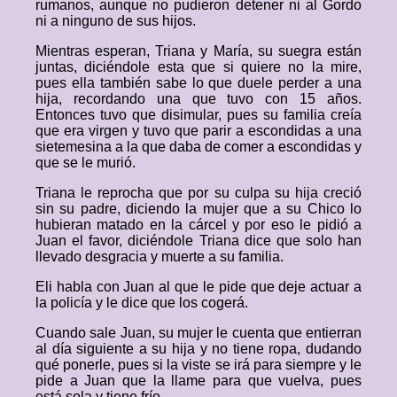
rumanos, aunque no pudieron detener ni al Gordo
ni a ninguno de sus hijos.
Mientras esperan, Triana y María, su suegra están
juntas, diciéndole esta que si quiere no la mire,
pues ella también sabe lo que duele perder a una
hija, recordando una que tuvo con 15 años.
Entonces tuvo que disimular, pues su familia creía
que era virgen y tuvo que parir a escondidas a una
sietemesina a la que daba de comer a escondidas y
que se le murió.
Triana le reprocha que por su culpa su hija creció
sin su padre, diciendo la mujer que a su Chico lo
hubieran matado en la cárcel y por eso le pidió a
Juan el favor, diciéndole Triana dice que solo han
llevado desgracia y muerte a su familia.
Eli habla con Juan al que le pide que deje actuar a
la policía y le dice que los cogerá.
Cuando sale Juan, su mujer le cuenta que entierran
al día siguiente a su hija y no tiene ropa, dudando
qué ponerle, pues si la viste se irá para siempre y le
pide a Juan que la llame para que vuelva, pues
está sola y tiene frío.