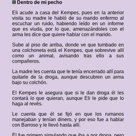
III Dentro de mi pecho
Eli acude a casa del Kempes, pues en la anterior
visita su madre le habló de su marido enfermo al
escuchar un ruido, habiendo leído en un informe
que es viuda, por lo que, amenazándoles con el
arma les dice que quiere hablar con el marido.
Sube al piso de arriba, donde ve que tumbado en
una colchoneta está el Kempes, que sobrevive allí
como un animal, avisando tras ello a sus
compañeros.
La madre les cuenta que le tenía encerrado allí para
quitarle de la droga, aunque descubren un arma
bajo su colchón.
El Kempes le asegura que si le dan droga él les
contará lo que quieran, aunque Eli le pide que lo
haga al revés.
Le cuenta que él se fijó en que los rumanos
manejaban y tenían dinero, y por eso fue a hablar
con Barroso y le llevó hasta allí.
Él fue primero simulando que iba a por droga, pero