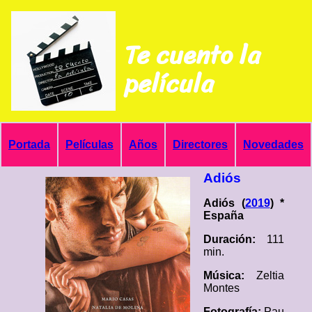
Te cuento la
película
Portada
Películas
Años
Directores
Novedades
Adiós
Adiós (
2019
) *
España
Duración:
111
min.
Música:
Zeltia
Montes
Fotografía:
Pau