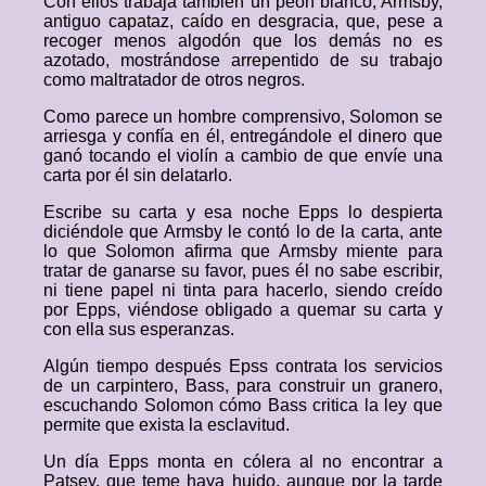
Con ellos trabaja también un peón blanco, Armsby,
antiguo capataz, caído en desgracia, que, pese a
recoger menos algodón que los demás no es
azotado, mostrándose arrepentido de su trabajo
como maltratador de otros negros.
Como parece un hombre comprensivo, Solomon se
arriesga y confía en él, entregándole el dinero que
ganó tocando el violín a cambio de que envíe una
carta por él sin delatarlo.
Escribe su carta y esa noche Epps lo despierta
diciéndole que Armsby le contó lo de la carta, ante
lo que Solomon afirma que Armsby miente para
tratar de ganarse su favor, pues él no sabe escribir,
ni tiene papel ni tinta para hacerlo, siendo creído
por Epps, viéndose obligado a quemar su carta y
con ella sus esperanzas.
Algún tiempo después Epss contrata los servicios
de un carpintero, Bass, para construir un granero,
escuchando Solomon cómo Bass critica la ley que
permite que exista la esclavitud.
Un día Epps monta en cólera al no encontrar a
Patsey, que teme haya huido, aunque por la tarde