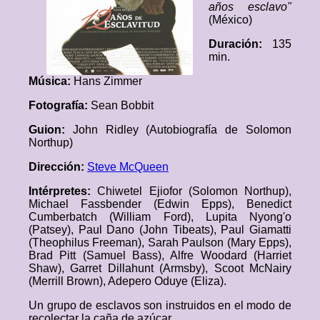
años esclavo"
(México)
Duración:
135
min.
Música:
Hans Zimmer
Fotografía:
Sean Bobbit
Guion:
John Ridley (Autobiografía de Solomon
Northup)
Dirección:
Steve McQueen
Intérpretes:
Chiwetel Ejiofor (Solomon Northup),
Michael Fassbender (Edwin Epps), Benedict
Cumberbatch (William Ford), Lupita Nyong'o
(Patsey), Paul Dano (John Tibeats), Paul Giamatti
(Theophilus Freeman), Sarah Paulson (Mary Epps),
Brad Pitt (Samuel Bass), Alfre Woodard (Harriet
Shaw), Garret Dillahunt (Armsby), Scoot McNairy
(Merrill Brown), Adepero Oduye (Eliza).
Un grupo de esclavos son instruidos en el modo de
recolectar la caña de azúcar.