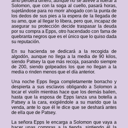
amo perderá dinero, aunque no se atreve a liberar a
Solomon, que con la soga al cuello, pasará horas,
sujetándose para no morir ahogado con la punta de
los dedos de sus pies a la espera de la llegada de
su amo, que al llegar lo libera, pero que, incapaz de
asegurar su protección decide traspasar la deuda
por su compra a Epps, otro hacendado con fama de
quebranta negros que es el único que lo quiso dada
su reputación.
En su hacienda se dedicará a la recogida de
algodón, aunque no llega a la media de 90 kilos,
siendo Patsey la que más recoja, pasando siempre
de 200, siendo golpeados los que no llegan a la
media o rinden menos que el día anterior.
Una noche Epps llega completamente borracho y
despierta a sus esclavos obligando a Solomon a
tocar el violín mientras hace que los demás bailen,
hasta que la esposa de Epps lanza una botella a
Patsey a la cara, exigiéndole a su marido que la
venda, ante lo que él le dice que se deshará antes
de ella que de Patsey.
La señora Epps le encarga a Solomon que vaya a
hacer unas compras a la tienda, sintiendo él la