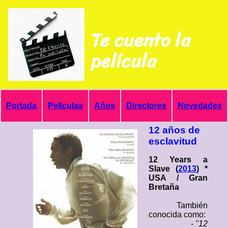
Te cuento la
película
Portada
Películas
Años
Directores
Novedades
12 años de
esclavitud
12 Years a
Slave (
2013
) *
USA / Gran
Bretaña
También
conocida como:
-
"12