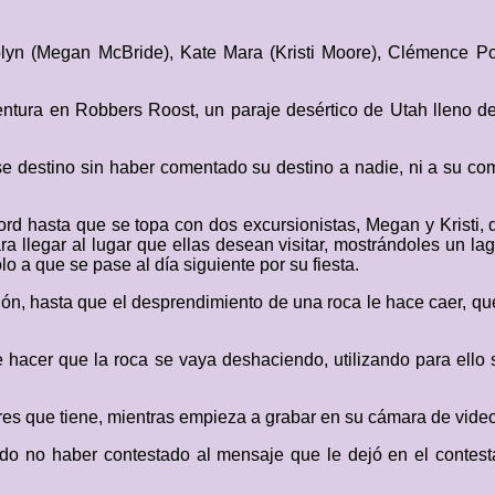
yn (Megan McBride), Kate Mara (Kristi Moore), Clémence Po
entura en Robbers Roost, un paraje desértico de Utah lleno de
 destino sin haber comentado su destino a nadie, ni a su com
ord hasta que se topa con dos excursionistas, Megan y Kristi, 
 llegar al lugar que ellas desean visitar, mostrándoles un l
lo a que se pase al día siguiente por su fiesta.
ñón, hasta que el desprendimiento de una roca le hace caer, qu
e hacer que la roca se vaya deshaciendo, utilizando para ello
eres que tiene, mientras empieza a grabar en su cámara de video
o no haber contestado al mensaje que le dejó en el contesta