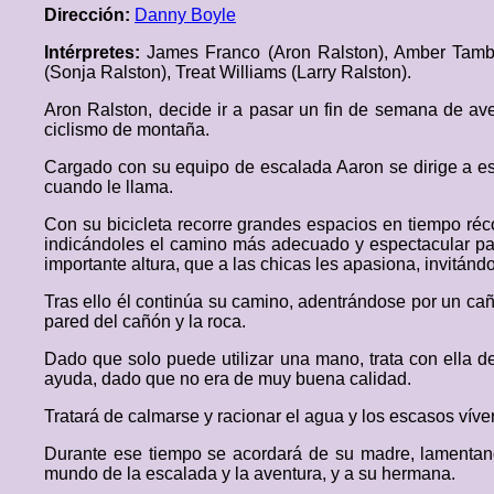
Dirección:
Danny Boyle
Intérpretes:
James Franco (Aron Ralston), Amber Tambl
(Sonja Ralston), Treat Williams (Larry Ralston).
Aron Ralston, decide ir a pasar un fin de semana de av
ciclismo de montaña.
Cargado con su equipo de escalada Aaron se dirige a ese
cuando le llama.
Con su bicicleta recorre grandes espacios en tiempo réc
indicándoles el camino más adecuado y espectacular para
importante altura, que a las chicas les apasiona, invitándo
Tras ello él continúa su camino, adentrándose por un ca
pared del cañón y la roca.
Dado que solo puede utilizar una mano, trata con ella d
ayuda, dado que no era de muy buena calidad.
Tratará de calmarse y racionar el agua y los escasos vív
Durante ese tiempo se acordará de su madre, lamentand
mundo de la escalada y la aventura, y a su hermana.