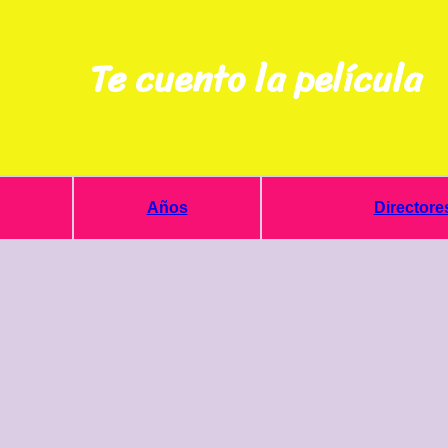
Te cuento la película
Años
Directore