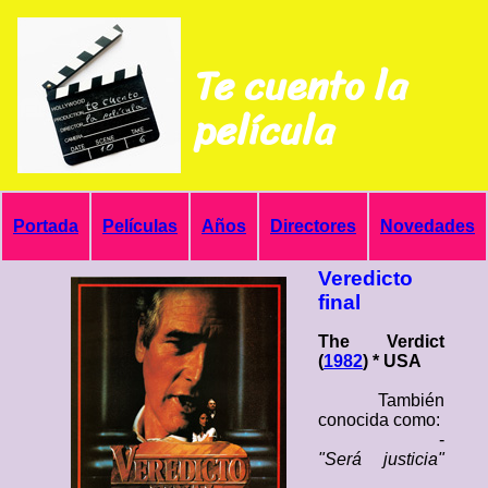
Te cuento la
película
Portada
Películas
Años
Directores
Novedades
Veredicto
final
The Verdict
(
1982
) * USA
También
conocida como:
-
"Será justicia"