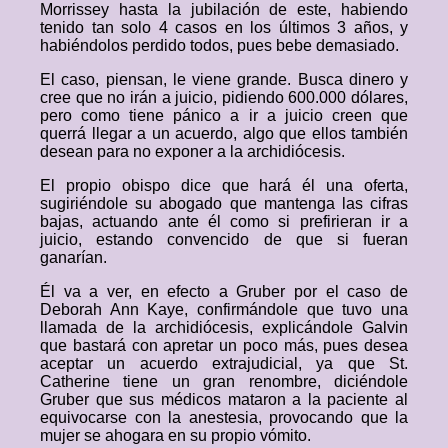
Morrissey hasta la jubilación de este, habiendo
tenido tan solo 4 casos en los últimos 3 años, y
habiéndolos perdido todos, pues bebe demasiado.
El caso, piensan, le viene grande. Busca dinero y
cree que no irán a juicio, pidiendo 600.000 dólares,
pero como tiene pánico a ir a juicio creen que
querrá llegar a un acuerdo, algo que ellos también
desean para no exponer a la archidiócesis.
El propio obispo dice que hará él una oferta,
sugiriéndole su abogado que mantenga las cifras
bajas, actuando ante él como si prefirieran ir a
juicio, estando convencido de que si fueran
ganarían.
Él va a ver, en efecto a Gruber por el caso de
Deborah Ann Kaye, confirmándole que tuvo una
llamada de la archidiócesis, explicándole Galvin
que bastará con apretar un poco más, pues desea
aceptar un acuerdo extrajudicial, ya que St.
Catherine tiene un gran renombre, diciéndole
Gruber que sus médicos mataron a la paciente al
equivocarse con la anestesia, provocando que la
mujer se ahogara en su propio vómito.