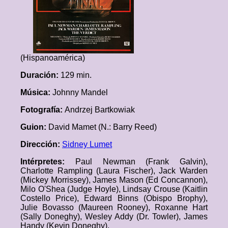
(Hispanoamérica)
Duración:
129 min.
Música:
Johnny Mandel
Fotografía:
Andrzej Bartkowiak
Guion:
David Mamet (N.: Barry Reed)
Dirección:
Sidney Lumet
Intérpretes:
Paul Newman (Frank Galvin),
Charlotte Rampling (Laura Fischer), Jack Warden
(Mickey Morrissey), James Mason (Ed Concannon),
Milo O'Shea (Judge Hoyle), Lindsay Crouse (Kaitlin
Costello Price), Edward Binns (Obispo Brophy),
Julie Bovasso (Maureen Rooney), Roxanne Hart
(Sally Doneghy), Wesley Addy (Dr. Towler), James
Handy (Kevin Doneghy).