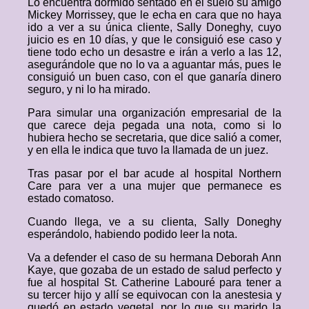
Lo encuentra dormido sentado en el suelo su amigo
Mickey Morrissey, que le echa en cara que no haya
ido a ver a su única cliente, Sally Doneghy, cuyo
juicio es en 10 días, y que le consiguió ese caso y
tiene todo echo un desastre e irán a verlo a las 12,
asegurándole que no lo va a aguantar más, pues le
consiguió un buen caso, con el que ganaría dinero
seguro, y ni lo ha mirado.
Para simular una organización empresarial de la
que carece deja pegada una nota, como si lo
hubiera hecho se secretaria, que dice salió a comer,
y en ella le indica que tuvo la llamada de un juez.
Tras pasar por el bar acude al hospital Northern
Care para ver a una mujer que permanece es
estado comatoso.
Cuando llega, ve a su clienta, Sally Doneghy
esperándolo, habiendo podido leer la nota.
Va a defender el caso de su hermana Deborah Ann
Kaye, que gozaba de un estado de salud perfecto y
fue al hospital St. Catherine Labouré para tener a
su tercer hijo y allí se equivocan con la anestesia y
quedó en estado vegetal, por lo que su marido la