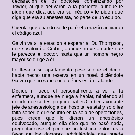
declaración de los doctores, comenzando por
Towler, al que derivaron a la paciente, aunque le
piden que diga que era su médico y le piden que
diga que era su anestesista, no parte de un equipo.
Cuenta que cuando se le paró el corazón activaron
el código azul
Galvin va a la estación a esperar al Dr. Thompson,
que sustituirá a Gruber, aunque no ve a nadie que
le parezca el doctor, hasta que un hombre negro
mayor se dirige a él.
Lo lleva a su apartamento pese a que el doctor
había hecho una reserva en un hotel, diciéndole
Galvin que no sabe con quiénes están tratando.
Decide ir luego él personalmente a ver a la
enfermera, aunque se niega a hablar, mintiendo al
decirle que su testigo principal es Gruber, ayudante
jefe de anestesiología del hospital estatal y solo les
falta saber lo que ocurrió en la sala de operaciones,
pues creen que le dieron un anestésico
equivocado, aunque ella dice que no pasó nada,
preguntándose él por qué no testifica entonces a
favor de los doctores, advirtiéndole que puede