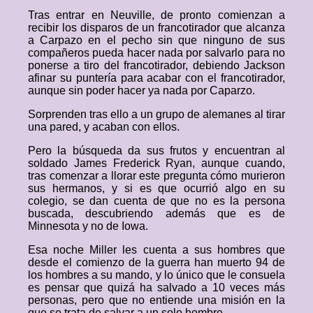
Tras entrar en Neuville, de pronto comienzan a
recibir los disparos de un francotirador que alcanza
a Carpazo en el pecho sin que ninguno de sus
compañeros pueda hacer nada por salvarlo para no
ponerse a tiro del francotirador, debiendo Jackson
afinar su puntería para acabar con el francotirador,
aunque sin poder hacer ya nada por Caparzo.
Sorprenden tras ello a un grupo de alemanes al tirar
una pared, y acaban con ellos.
Pero la búsqueda da sus frutos y encuentran al
soldado James Frederick Ryan, aunque cuando,
tras comenzar a llorar este pregunta cómo murieron
sus hermanos, y si es que ocurrió algo en su
colegio, se dan cuenta de que no es la persona
buscada, descubriendo además que es de
Minnesota y no de Iowa.
Esa noche Miller les cuenta a sus hombres que
desde el comienzo de la guerra han muerto 94 de
los hombres a su mando, y lo único que le consuela
es pensar que quizá ha salvado a 10 veces más
personas, pero que no entiende una misión en la
que se trata de salvar a un solo hombre.