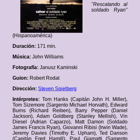
"Rescatando al
soldado Ryan"
(Hispanoamérica)
Duración:
171 min.
Música:
John Williams
Fotografía:
Janusz Kaminski
Guion:
Robert Rodat
Dirección:
Steven Spielberg
Intérpretes:
Tom Hanks (Capitán John H. Miller),
Tom Sizemore (Sargento Michael Horvath), Edward
Burns (Richard Reiben), Barry Pepper (Daniel
Jackson), Adam Goldberg (Stanley Mellish), Vin
Diesel (Adrian Caparzo), Matt Damon (Soldado
James Francis Ryan), Giovanni Ribisi (Irwin Wade),
Jeremy Davies (Timothy E. Upham), Ted Danson
(Capitán Fred Hamill), Paul Giamatti (Sargento