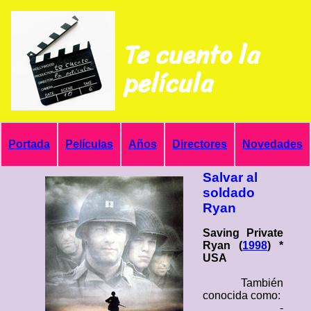
Te cuento la
película
Portada
Películas
Años
Directores
Novedades
Salvar al
soldado
Ryan
Saving Private
Ryan (
1998
) *
USA
También
conocida como:
-