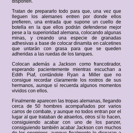
disponen.
Tratan de prepararlo todo para que, una vez que
lleguen los alemanes entren por donde ellos
prefieren, una entrada que supone un cuello de
botella en la que ellos podrán defenderse mejor
pese a la superioridad alemana, colocando algunas
minas, y creando una especie de granadas
adhesivas a base de colocar dinamita en calcetines
que untarán con grasa para que se queden
adheridas a las ruedas de los tanques.
Colocan además a Jackson como francotirador,
esperando pacientemente mientras escuchan a
Edith Piaf, contándole Ryan a Miller que no
consigue recordar claramente los rostros de sus
hermanos, aunque sí recuerda algunos momentos
vividos con ellos.
Finalmente aparecen las tropas alemanas, llegando
cerca de 50 hombres acompañados por varios
carros de combate, y aunque no todos entran por el
lugar al que trataban de atraerlos, otros sí lo hacen,
consiguiendo acabar con uno de los panzer,
consiguiendo también acabar Jackson con muchos
de los enemigos, aunque finalmente le disparan a