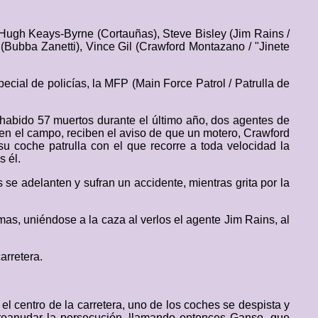
ugh Keays-Byrne (Cortauñas), Steve Bisley (Jim Rains /
 (Bubba Zanetti), Vince Gil (Crawford Montazano / "Jinete
cial de policías, la MFP (Main Force Patrol / Patrulla de
 habido 57 muertos durante el último año, dos agentes de
en el campo, reciben el aviso de que un motero, Crawford
u coche patrulla con el que recorre a toda velocidad la
s él.
 se adelanten y sufran un accidente, mientras grita por la
mas, uniéndose a la caza al verlos el agente Jim Rains, al
arretera.
el centro de la carretera, uno de los coches se despista y
e reanudar la persecución, llamando entonces Ganso, que