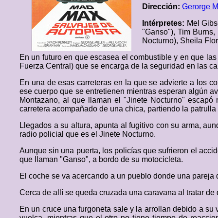
Dirección:
Gerorge Mi
Intérpretes:
Mel Gibs
"Ganso"), Tim Burns, 
Nocturno), Sheila Flo
En un futuro en que escasea el combustible y en que las 
Fuerza Central) que se encarga de la seguridad en las car
En una de esas carreteras en la que se advierte a los c
ese cuerpo que se entretienen mientras esperan algún av
Montazano, al que llaman el "Jinete Nocturno" escapó m
carretera acompañado de una chica, partiendo la patrulla e
Llegados a su altura, apunta al fugitivo con su arma, aun
radio policial que es el Jinete Nocturno.
Aunque sin una puerta, los policías que sufrieron el acci
que llaman "Ganso", a bordo de su motocicleta.
El coche se va acercando a un pueblo donde una pareja di
Cerca de allí se queda cruzada una caravana al tratar de d
En un cruce una furgoneta sale y la arrollan debido a su 
vuelca, mientras que el otro no tiene tiempo de reacci