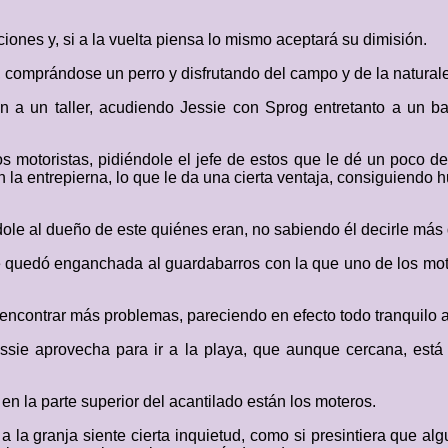
nes y, si a la vuelta piensa lo mismo aceptará su dimisión.
comprándose un perro y disfrutando del campo y de la naturalez
 a un taller, acudiendo Jessie con Sprog entretanto a un bar
os motoristas, pidiéndole el jefe de estos que le dé un poco 
la entrepierna, lo que le da una cierta ventaja, consiguiendo hu
ndole al dueño de este quiénes eran, no sabiendo él decirle más
 quedó enganchada al guardabarros con la que uno de los mot
encontrar más problemas, pareciendo en efecto todo tranquilo al
Jessie aprovecha para ir a la playa, que aunque cercana, est
en la parte superior del acantilado están los moteros.
 la granja siente cierta inquietud, como si presintiera que a