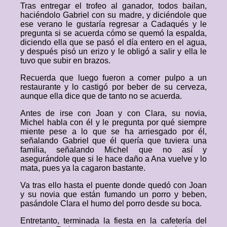
Tras entregar el trofeo al ganador, todos bailan,
haciéndolo Gabriel con su madre, y diciéndole que
ese verano le gustaría regresar a Cadaqués y le
pregunta si se acuerda cómo se quemó la espalda,
diciendo ella que se pasó el día entero en el agua,
y después pisó un erizo y le obligó a salir y ella le
tuvo que subir en brazos.
Recuerda que luego fueron a comer pulpo a un
restaurante y lo castigó por beber de su cerveza,
aunque ella dice que de tanto no se acuerda.
Antes de irse con Joan y con Clara, su novia,
Michel habla con él y le pregunta por qué siempre
miente pese a lo que se ha arriesgado por él,
señalando Gabriel que él quería que tuviera una
familia, señalando Michel que no así y
asegurándole que si le hace daño a Ana vuelve y lo
mata, pues ya la cagaron bastante.
Va tras ello hasta el puente donde quedó con Joan
y su novia que están fumando un porro y beben,
pasándole Clara el humo del porro desde su boca.
Entretanto, terminada la fiesta en la cafetería del