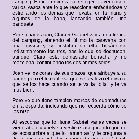
camping Enric comienza a recoger, cayéndosele
varios vasos ante lo que reacciona enfadándose y
estrellando los demás que llevaba en la mano y
algunos de la barra, lanzando también una
banqueta.
Por su parte Joan, Clara y Gabriel van a una tienda
del camping, abriendo el último la caravana con
una navaja y se instalan en ella, besándose
indistintamente los tres, tras lo que se desnudan,
aunque Clara está demasiado borracha y no
reacciona, continuando los dos primos solos.
Joan ve los cortes de sus brazos, que atribuye a su
padre, pero él le confiesa que se los hizo él mismo,
que se los hace cuando se te va la "olla" y le va
muy bien.
Pero ve que tiene también marcas de quemaduras
en la espalda, indicando que no recuerda cómo se
las hizo.
Al escuchar que lo llama Gabriel varias veces se
viene abajo y vuelve a vestirse, asegurando que no
se acostumbra a que lo llamen así y le pregunta a
Joan por qué está tan seguro de que es Gabriel,