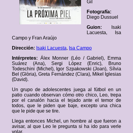
Gil
Fotografía:
Diego Dussuel
Guion:
Isaki
Lacuesta, Isa
Campo y Fran Araújo
Dirección:
Isaki Lacuesta
,
Isa Campo
Intérpretes:
Álex Monner (Léo / Gabriel), Emma
Suárez (Ana), Sergi López (Enric), Bruno
Todeschini (Michel), Igor Szpakowski (Joan), Sílvia
Bel (Glòria), Greta Fernández (Clara), Mikel Iglesias
(David).
Un grupo de adolescentes juega al fútbol en un
patio cuando observan cómo otro chico, Leo, trepa
por el canalón hacia el tejado ante el temor de
todos, que le piden que baje, excepto una chica
que le pide que se tire.
Llega entonces Michel, un hombre al que fueron a
avisar, al que Leo le pregunta si ha ido para verle
volar.