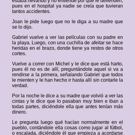
estaba nevando y no entiende por qué le defienden,
pues en el hospital ya nadie se creía que tuvieran
tantos accidentes.
Joan le pide luego que no le diga a su madre que
se lo dijo.
Gabriel vuelve a ver las películas con su padre en
la playa. Luego, con una cuchilla de afeitar se hace
heridas en el brazo, donde tiene ya restos de otros
cortes.
Vuelve a correr con Michel y le dice que está harto,
pues él no es de allí, preguntándole aquel si va a
rendirse a la primera, señalando Gabriel que todos
le mienten y le han hecho ir hasta allí sin contarle la
verdad.
Por la noche le dice a su madre que volvió a ver las
cintas y le dice que lo pasaban muy bien e iban a
todas partes, diciéndole ella que antes tenían más
dinero.
Le pregunta luego qué hacían normalmente en el
pueblo, contándole ella cosas como jugar al fútbol,
o escalada, diciéndole él que empieza a acordarse