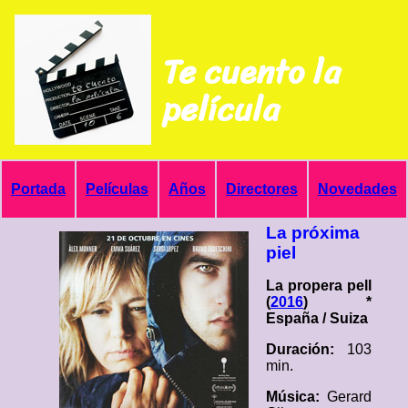
Te cuento la
película
Portada
Películas
Años
Directores
Novedades
La próxima
piel
La propera pell
(
2016
) *
España / Suiza
Duración:
103
min.
Música:
Gerard