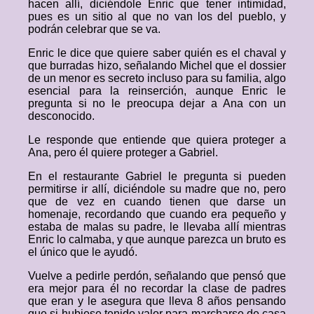
hacen allí, diciéndole Enric que tener intimidad,
pues es un sitio al que no van los del pueblo, y
podrán celebrar que se va.
Enric le dice que quiere saber quién es el chaval y
que burradas hizo, señalando Michel que el dossier
de un menor es secreto incluso para su familia, algo
esencial para la reinserción, aunque Enric le
pregunta si no le preocupa dejar a Ana con un
desconocido.
Le responde que entiende que quiera proteger a
Ana, pero él quiere proteger a Gabriel.
En el restaurante Gabriel le pregunta si pueden
permitirse ir allí, diciéndole su madre que no, pero
que de vez en cuando tienen que darse un
homenaje, recordando que cuando era pequeño y
estaba de malas su padre, le llevaba allí mientras
Enric lo calmaba, y que aunque parezca un bruto es
el único que le ayudó.
Vuelve a pedirle perdón, señalando que pensó que
era mejor para él no recordar la clase de padres
que eran y le asegura que lleva 8 años pensando
que si hubiese tenido valor para marcharse de casa