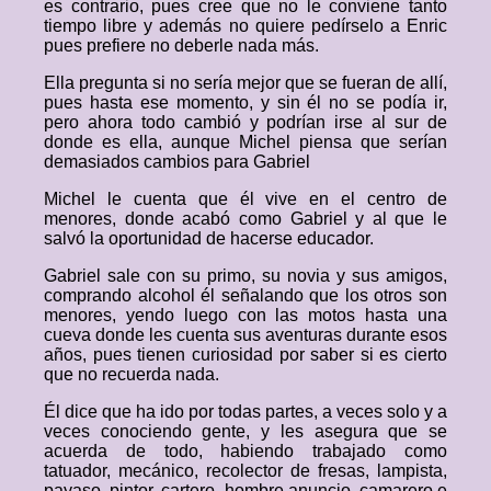
es contrario, pues cree que no le conviene tanto
tiempo libre y además no quiere pedírselo a Enric
pues prefiere no deberle nada más.
Ella pregunta si no sería mejor que se fueran de allí,
pues hasta ese momento, y sin él no se podía ir,
pero ahora todo cambió y podrían irse al sur de
donde es ella, aunque Michel piensa que serían
demasiados cambios para Gabriel
Michel le cuenta que él vive en el centro de
menores, donde acabó como Gabriel y al que le
salvó la oportunidad de hacerse educador.
Gabriel sale con su primo, su novia y sus amigos,
comprando alcohol él señalando que los otros son
menores, yendo luego con las motos hasta una
cueva donde les cuenta sus aventuras durante esos
años, pues tienen curiosidad por saber si es cierto
que no recuerda nada.
Él dice que ha ido por todas partes, a veces solo y a
veces conociendo gente, y les asegura que se
acuerda de todo, habiendo trabajado como
tatuador, mecánico, recolector de fresas, lampista,
payaso, pintor, cartero, hombre anuncio, camarero e