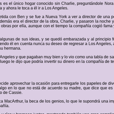
s el único hogar conocido sin Charlie, preguntándole Nora si
 y ahora le toca a él ir a Los Angeles.
ida con Ben y se fue a Nueva York a ver a director de una pelí
más era el director de la obra, Charlie, y pasaron la noche y e
s obras por ella, aunque con el tiempo la compañía cogió fama y
ca algunas de sus ideas, y se quedó embarazada y al principio 
teniendo él en cuenta nunca su deseo de regresar a Los Angeles
 su hermana.
s Angeles y que pagaban muy bien y lo vio como una tabla de sa
o luego le dijo que podría invertir su dinero en la compañía de
decide aprovechar la ocasión para entregarle los papeles de di
 algo en lo que no está de acuerdo su madre, que dice que e
do de Cassie.
a MacArthur, la beca de los genios, lo que le supondrá una imp
añía.