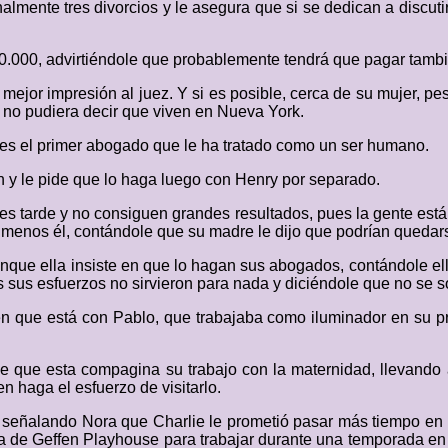
almente tres divorcios y le asegura que si se dedican a discut
10.000, advirtiéndole que probablemente tendrá que pagar tamb
r mejor impresión al juez. Y si es posible, cerca de su mujer, 
 no pudiera decir que viven en Nueva York.
 es el primer abogado que le ha tratado como un ser humano.
n y le pide que lo haga luego con Henry por separado.
 es tarde y no consiguen grandes resultados, pues la gente está
 menos él, contándole que su madre le dijo que podrían quedarse
aunque ella insiste en que lo hagan sus abogados, contándole e
 sus esfuerzos no sirvieron para nada y diciéndole que no se s
a en que está con Pablo, que trabajaba como iluminador en su p
 que esta compagina su trabajo con la maternidad, llevando al
en haga el esfuerzo de visitarlo.
, señalando Nora que Charlie le prometió pasar más tiempo en 
erta de Geffen Playhouse para trabajar durante una temporada e