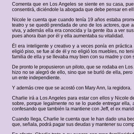
Comenta que en Los Angeles se siente en su casa, pues e
consentirá, diciéndole la abogada que debe pensar en ella
Nicole le cuenta que cuando tenía 19 años estaba promet
teatro y se quedó prendada de uno de los actores, que ade
viva, y además ella era conocida y la gente iba a ver su
pues ahora iban por él y ella aumentaba su vitalidad.
Él era inteligente y creativo y a veces ponía en prácti
eligió piso, se fue al de él y no eligió los muebles, no 
familia de ella y se llevaba muy bien con su madre y con
De pronto le propusieron un piloto, que se rodaba en Lo
hizo no se alegró de ello, sino que se burló de ella, per
un ente independiente.
Y además cree que se acostó con Mary Ann, la regidora.
Charlie irá a Los Angeles para estar con ellos y Nicole 
sobre, porque legalmente no se lo puede entregar ella,
confesando que también la mantiene con Jeff, el ex mari
Cuando llega, Charlie le cuenta que le han dado una bec
que, señala, podrá pagar sus deudas y mantener su comp