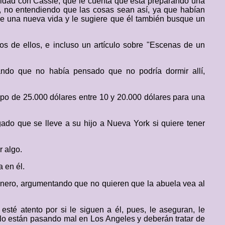
icidad con Cassie, que le cuenta que está preparando una
o, no entendiendo que las cosas sean así, ya que habían
re una nueva vida y le sugiere que él también busque un
os de ellos, e incluso un artículo sobre "Escenas de un
ando que no había pensado que no podría dormir allí,
cipo de 25.000 dólares entre 10 y 20.000 dólares para una
ogado que se lleve a su hijo a Nueva York si quiere tener
r algo.
 en él.
dinero, argumentando que no quieren que la abuela vea al
esté atento por si le siguen a él, pues, le aseguran, le
 lo están pasando mal en Los Angeles y deberán tratar de