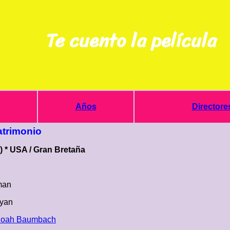
Te cuento la película
Años
Directore
atrimonio
) * USA / Gran Bretaña
man
yan
oah Baumbach