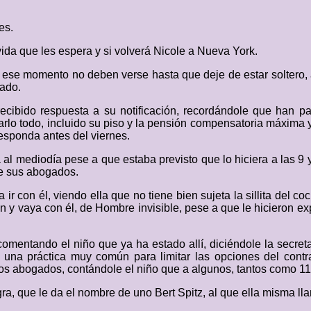
es.
da que les espera y si volverá Nicole a Nueva York.
en ese momento no deben verse hasta que deje de estar soltero,
ado.
cibido respuesta a su notificación, recordándole que han pas
rlo todo, incluido su piso y la pensión compensatoria máxima y 
sponda antes del viernes.
l mediodía pese a que estaba previsto que lo hiciera a las 9 y 
de sus abogados.
 ir con él, viendo ella que no tiene bien sujeta la sillita del
 y vaya con él, de Hombre invisible, pese a que le hicieron exp
 comentando el niño que ya ha estado allí, diciéndole la secre
 una práctica muy común para limitar las opciones del contr
tros abogados, contándole el niño que a algunos, tantos como 11
a, que le da el nombre de uno Bert Spitz, al que ella misma lla