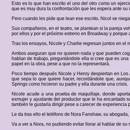
Esto es lo que han escrito el uno del otro como un ejerci
que es muy dura la confrontación que les espera ante su 
Pero cuando les pide que lean ese escrito, Nicol se niega
Sus compañeros, en el teatro, se plantean si la pareja vol
por ellos y por el próximo estreno en Broadway y porque a
Tras los ensayos, Nicole y Charlie regresan juntos en el 
Ambos aseguran que no quieren nada y que pueden coger 
hablan de trabajo, preguntándole ella si cree que es una 
papel en la obra, pese a que no la representará.
Poco tiempo después Nicole y Henry despiertan en Los An
que sepa lo que quiere hacer, recordándole que, aunque
Springs como hicieron su padre y ella durante una crisis.
Nicole acude a una prueba de maquillaje, donde aporta
exmujer y ayudante del productor que le ha encantado su
también le gustaría dirigir pese a carecer de experiencia 
Le da tras ello el teléfono de Nora Fanshaw, su abogada, g
Va a ver a Nora, no pudiendo evitar llorar al hablar de s