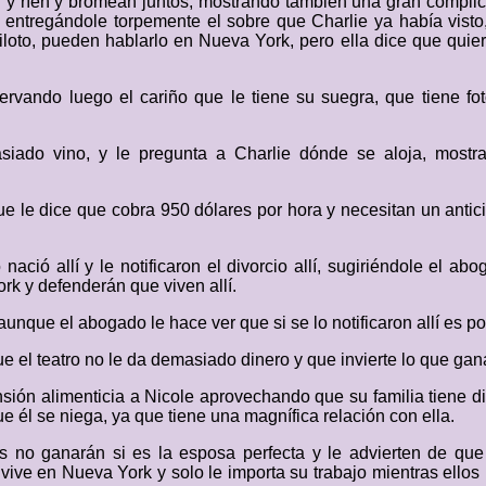
dad y ríen y bromean juntos, mostrando también una gran compl
, entregándole torpemente el sobre que Charlie ya había vist
iloto, pueden hablarlo en Nueva York, pero ella dice que quie
rvando luego el cariño que le tiene su suegra, que tiene fot
ado vino, y le pregunta a Charlie dónde se aloja, mostr
que le dice que cobra 950 dólares por hora y necesitan un anti
ció allí y le notificaron el divorcio allí, sugiriéndole el ab
rk y defenderán que viven allí.
aunque el abogado le hace ver que si se lo notificaron allí es po
e el teatro no le da demasiado dinero y que invierte lo que gana
ensión alimenticia a Nicole aprovechando que su familia tiene 
ue él se niega, ya que tiene una magnífica relación con ella.
s no ganarán si es la esposa perfecta y le advierten de que 
ive en Nueva York y solo le importa su trabajo mientras ellos