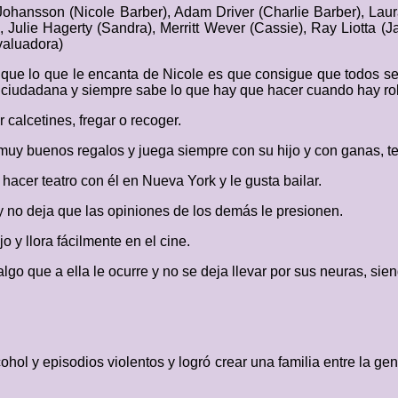
 Johansson (Nicole Barber), Adam Driver (Charlie Barber), La
), Julie Hagerty (Sandra), Merritt Wever (Cassie), Ray Liotta
valuadora)
 que lo que le encanta de Nicole es que consigue que todos s
ciudadana y siempre sabe lo que hay que hacer cuando hay roll
r calcetines, fregar o recoger.
y buenos regalos y juega siempre con su hijo y con ganas, teni
 hacer teatro con él en Nueva York y le gusta bailar.
y no deja que las opiniones de los demás le presionen.
 y llora fácilmente en el cine.
go que a ella le ocurre y no se deja llevar por sus neuras, sie
hol y episodios violentos y logró crear una familia entre la g