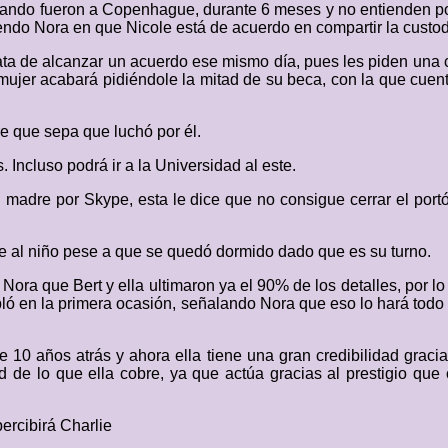
uando fueron a Copenhague, durante 6 meses y no entienden por
iendo Nora en que Nicole está de acuerdo en compartir la custod
ta de alcanzar un acuerdo ese mismo día, pues les piden una ca
u mujer acabará pidiéndole la mitad de su beca, con la que cuen
ere que sepa que luchó por él.
 Incluso podrá ir a la Universidad al este.
madre por Skype, esta le dice que no consigue cerrar el port
dose al niño pese a que se quedó dormido dado que es su turno.
ora que Bert y ella ultimaron ya el 90% de los detalles, por l
bló en la primera ocasión, señalando Nora que eso lo hará todo
e 10 años atrás y ahora ella tiene una gran credibilidad graci
d de lo que ella cobre, ya que actúa gracias al prestigio que
ercibirá Charlie