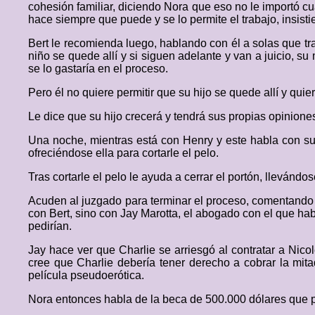
cohesión familiar, diciendo Nora que eso no le importó c
hace siempre que puede y se lo permite el trabajo, insist
Bert le recomienda luego, hablando con él a solas que tra
niño se quede allí y si siguen adelante y van a juicio, s
se lo gastaría en el proceso.
Pero él no quiere permitir que su hijo se quede allí y qui
Le dice que su hijo crecerá y tendrá sus propias opiniones.
Una noche, mientras está con Henry y este habla con su 
ofreciéndose ella para cortarle el pelo.
Tras cortarle el pelo le ayuda a cerrar el portón, lleván
Acuden al juzgado para terminar el proceso, comentando N
con Bert, sino con Jay Marotta, el abogado con el que ha
pedirían.
Jay hace ver que Charlie se arriesgó al contratar a Nicol
cree que Charlie debería tener derecho a cobrar la mita
película pseudoerótica.
Nora entonces habla de la beca de 500.000 dólares que p