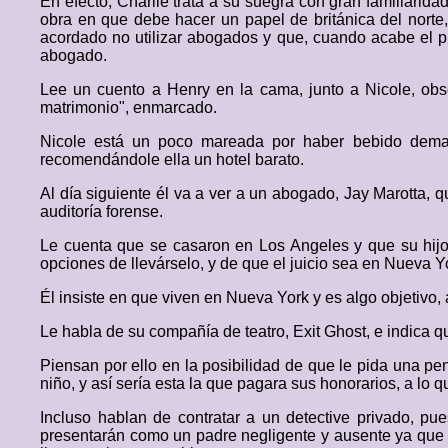
En efecto, Charlie trata a su suegra con gran familiari
obra en que debe hacer un papel de británica del norte
acordado no utilizar abogados y que, cuando acabe el p
abogado.
Lee un cuento a Henry en la cama, junto a Nicole, obse
matrimonio", enmarcado.
Nicole está un poco mareada por haber bebido demasi
recomendándole ella un hotel barato.
Al día siguiente él va a ver a un abogado, Jay Marotta, 
auditoría forense.
Le cuenta que se casaron en Los Angeles y que su hijo na
opciones de llevárselo, y de que el juicio sea en Nueva Yo
Él insiste en que viven en Nueva York y es algo objetivo, 
Le habla de su compañía de teatro, Exit Ghost, e indica qu
Piensan por ello en la posibilidad de que le pida una p
niño, y así sería esta la que pagara sus honorarios, a lo q
Incluso hablan de contratar a un detective privado, pue
presentarán como un padre negligente y ausente ya que v