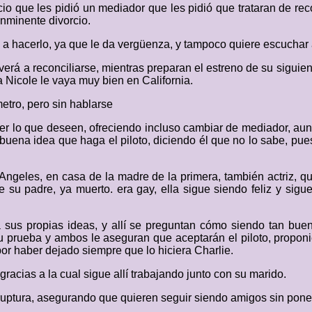
cio que les pidió un mediador que les pidió que trataran de re
inminente divorcio.
 a hacerlo, ya que le da vergüenza, y tampoco quiere escuchar a
verá a reconciliarse, mientras preparan el estreno de su siguien
 Nicole le vaya muy bien en California.
metro, pero sin hablarse
lo que deseen, ofreciendo incluso cambiar de mediador, aunqu
buena idea que haga el piloto, diciendo él que no lo sabe, pues 
geles, en casa de la madre de la primera, también actriz, qu
 su padre, ya muerto. era gay, ella sigue siendo feliz y sigu
 sus propias ideas, y allí se preguntan cómo siendo tan buen
 prueba y ambos le aseguran que aceptarán el piloto, proponi
por haber dejado siempre que lo hiciera Charlie.
racias a la cual sigue allí trabajando junto con su marido.
u ruptura, asegurando que quieren seguir siendo amigos sin pone