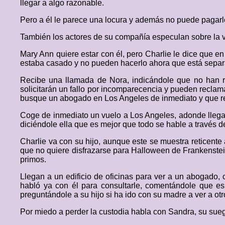
llegar a algo razonable.
Pero a él le parece una locura y además no puede pagarl
También los actores de su compañía especulan sobre la vi
Mary Ann quiere estar con él, pero Charlie le dice que 
estaba casado y no pueden hacerlo ahora que está separ
Recibe una llamada de Nora, indicándole que no han re
solicitarán un fallo por incomparecencia y pueden reclama
busque un abogado en Los Angeles de inmediato y que re
Coge de inmediato un vuelo a Los Angeles, adonde llega a
diciéndole ella que es mejor que todo se hable a través 
Charlie va con su hijo, aunque este se muestra reticente a
que no quiere disfrazarse para Halloween de Frankenstein
primos.
Llegan a un edificio de oficinas para ver a un abogado,
habló ya con él para consultarle, comentándole que es
preguntándole a su hijo si ha ido con su madre a ver a o
Por miedo a perder la custodia habla con Sandra, su suegr