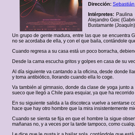
Dirección:
Sebastián 
Intérpretes:
Paulina 
Alejandro Goic (Gabrie
Bustamante (Joaquín)
Un grupo de gente madura, entre las que se encuentra Glo
no se acordaba de ella, y con el que baila, contándole q
Cuando regresa a su casa está un poco borracha, debiend
Desde la cama escucha gritos y golpes en casa de su vec
Al día siguiente va cantando a la oficina, desde donde llam
y toma antibiótico, llorando cuando ella lo coge.
Va también al gimnasio, donde da clase de yoga junto a 
sueco que llegó a Chile para esquiar, ya que ha recorrido 
En su siguiente salida a la discoteca vuelve a sentarse 
hace que hay otro hombre que la mira insistentemente mie
Cuando se sienta se fija en que el hombre la sigue obser
mañanas no, y a veces por la tarde tampoco, como cualqu
Le dice que le gusta ir a bailar sola, contándole que est