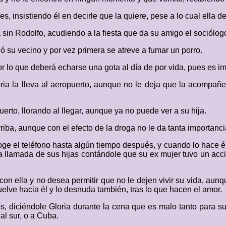
s, insistiendo él en decirle que la quiere, pese a lo cual ella 
a sin Rodolfo, acudiendo a la fiesta que da su amigo el sociólog
ió su vecino y por vez primera se atreve a fumar un porro.
r lo que deberá echarse una gota al día de por vida, pues es im
ia la lleva al aeropuerto, aunque no le deja que la acompañe
rto, llorando al llegar, aunque ya no puede ver a su hija.
iba, aunque con el efecto de la droga no le da tanta importanci
ge el teléfono hasta algún tiempo después, y cuando lo hace él 
a llamada de sus hijas contándole que su ex mujer tuvo un acc
 con ella y no desea permitir que no le dejen vivir su vida, au
elve hacia él y lo desnuda también, tras lo que hacen el amor.
os, diciéndole Gloria durante la cena que es malo tanto para s
 al sur, o a Cuba.