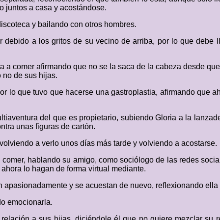
go juntos a casa y acostándose.
 discoteca y bailando con otros hombres.
debido a los gritos de su vecino de arriba, por lo que debe 
ita a comer afirmando que no se la saca de la cabeza desde que
 no de sus hijas.
r lo que tuvo que hacerse una gastroplastia, afirmando que ah
ultiaventura del que es propietario, subiendo Gloria a la lanzade
ntra unas figuras de cartón.
olviendo a verlo unos días más tarde y volviendo a acostarse.
 comer, hablando su amigo, como sociólogo de las redes socia
 ahora lo hagan de forma virtual mediante.
san apasionadamente y se acuestan de nuevo, reflexionando ella
do emocionarla.
elación a sus hijas, diciéndole él que no quiere mezclar su r