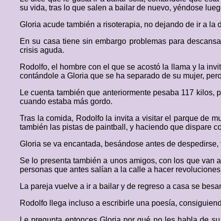
su vida, tras lo que salen a bailar de nuevo, yéndose lue
Gloria acude también a risoterapia, no dejando de ir a la
En su casa tiene sin embargo problemas para descansar 
crisis aguda.
Rodolfo, el hombre con el que se acostó la llama y la inv
contándole a Gloria que se ha separado de su mujer, pero
Le cuenta también que anteriormente pesaba 117 kilos, po
cuando estaba más gordo.
Tras la comida, Rodolfo la invita a visitar el parque de m
también las pistas de paintball, y haciendo que dispare co
Gloria se va encantada, besándose antes de despedirse, v
Se lo presenta también a unos amigos, con los que van a
personas que antes salían a la calle a hacer revoluciones
La pareja vuelve a ir a bailar y de regreso a casa se be
Rodolfo llega incluso a escribirle una poesía, consiguien
Le pregunta entonces Gloria por qué no les habla de su r