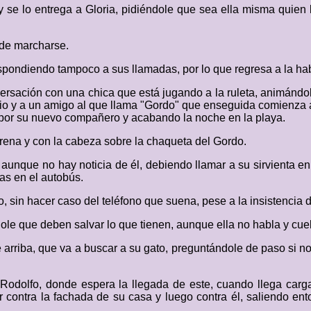
y se lo entrega a Gloria, pidiéndole que sea ella misma quien 
 de marcharse.
respondiendo tampoco a sus llamadas, por lo que regresa a la ha
nversación con una chica que está jugando a la ruleta, animánd
 y a un amigo al que llama "Gordo" que enseguida comienza a be
r por su nuevo compañero y acabando la noche en la playa.
arena y con la cabeza sobre la chaqueta del Gordo.
 aunque no hay noticia de él, debiendo llamar a su sirvienta e
tas en el autobús.
o, sin hacer caso del teléfono que suena, pese a la insistencia d
le que deben salvar lo que tienen, aunque ella no habla y cuel
arriba, que va a buscar a su gato, preguntándole de paso si no e
e Rodolfo, donde espera la llegada de este, cuando llega ca
r contra la fachada de su casa y luego contra él, saliendo en