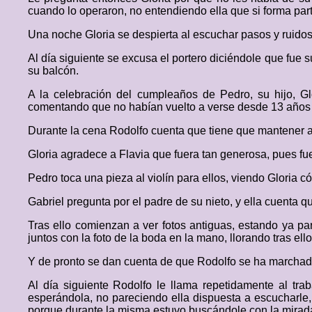
cuando lo operaron, no entendiendo ella que si forma part
Una noche Gloria se despierta al escuchar pasos y ruidos 
Al día siguiente se excusa el portero diciéndole que fue s
su balcón.
A la celebración del cumpleaños de Pedro, su hijo, Glo
comentando que no habían vuelto a verse desde 13 años 
Durante la cena Rodolfo cuenta que tiene que mantener a 
Gloria agradece a Flavia que fuera tan generosa, pues fu
Pedro toca una pieza al violín para ellos, viendo Gloria c
Gabriel pregunta por el padre de su nieto, y ella cuenta qu
Tras ello comienzan a ver fotos antiguas, estando ya p
juntos con la foto de la boda en la mano, llorando tras ell
Y de pronto se dan cuenta de que Rodolfo se ha marchado 
Al día siguiente Rodolfo le llama repetidamente al tra
esperándola, no pareciendo ella dispuesta a escucharle,
porque durante la misma estuvo buscándole con la mirad