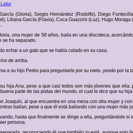
Lelio
García (Gloria), Sergio Hernández (Rodolfo), Diego Fontecill
l), Liliana García (Flavia), Coca Guazzini (Luz), Hugo Moraga (
.
ria, una mujer de 58 años, baila en una discoteca, acercándos
ue se ha separado.
o echar a un gato que se había colado en su casa.
ino de arriba.
a a su hijo Pedro para preguntarle por su nieto, yendo por la ta
su hija Ana, pese a que casi todos son más jóvenes que ella,
buena parte de las pistas del mundo, el cual le dice que su hij
con Joaquín, al que encuentra en una mesa con otra mujer y con
ntras bailan, pese a que él está bailando con una mujer más j
vando, hasta que finalmente se dirige a ella, preguntándole si 
ier persona.
á separada, reconociendo él que también lo está, aunque solo l