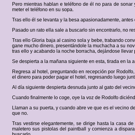
Pero mientras hablan e teléfono de él no para de sonar 
meter el teléfono en su sopa.
Tras ello él se levanta y la besa apasionadamente, antes
Pasado un rato ella sale a buscarlo sin encontrarlo, no 
Tras ello Gloria baja al casino sola y bebe, trabando co
gane mucho dinero, presentándole la muchacha a su novio
tras ello y acabando la noche borracha, dejándose lleva
Se despierta a la mañana siguiente en esta, tirada en la 
Regresa al hotel, preguntando en recepción por Rodolfo,
el dinero para poder pagar el hotel, regresando luego jun
Al día siguiente despierta desnuda junto al gato del vecin
Cuando finalmente lo coge, oye la voz de Rodolfo diciéndo
Llaman a su puerta, y cuando abre ve que es el vecino de 
que no.
Tras vestirse elegantemente, se dirige hasta la casa d
maletero sus pistolas del paintball y comienza a dispara
buscarlo.