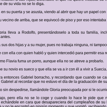
e de su vida no se lo diga.
en su puerta y se asusta, viendo al abrir que hay un papel con
u vecino de arriba, que se equivocó de piso y por eso intentaba 
ria lleva a Rodolfo, presentándoselo a toda su familia, incl
antes.
sus dos hijas y a su mujer, pues no trabaja ninguna, ni tampoco
e con ella con quien habló y quien intercedió para permitir es
ómo Flavia fuma un porro, aunque ella no se atreve a probarlo.
e su novio es sueco y que ella se va a ir con él a vivir a Suecia.
ara entonces Gabriel borracho, y recordando que cuando se c
o Gabriel al recordar que no estuvo el día de la graduación de su
sin despedirse, llamándole Gloria preocupada por si le ocurrió
bajo, pero ella no se lo coge y cuando lo hace le pide que 
 echándole en cara que desapareciera del cumpleaños de su hij
a y no le encontró en ningún momento y que vomitó, recibiendo