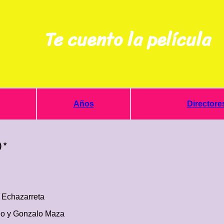
Te cuento la película
Años
Directore
) *
 Echazarreta
io y Gonzalo Maza