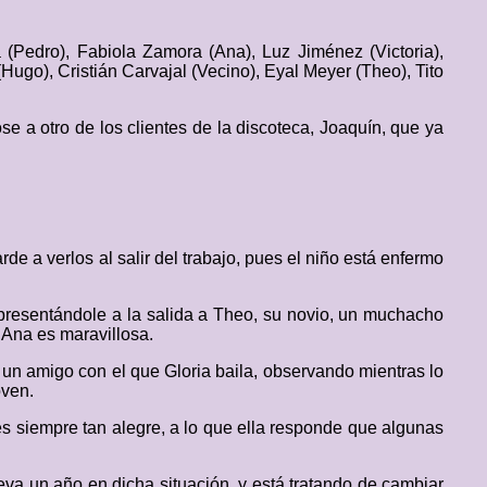
a (Pedro), Fabiola Zamora (Ana), Luz Jiménez (Victoria),
Hugo), Cristián Carvajal (Vecino), Eyal Meyer (Theo), Tito
e a otro de los clientes de la discoteca, Joaquín, que ya
rde a verlos al salir del trabajo, pues el niño está enfermo
 presentándole a la salida a Theo, su novio, un muchacho
a Ana es maravillosa.
 un amigo con el que Gloria baila, observando mientras lo
oven.
es siempre tan alegre, a lo que ella responde que algunas
leva un año en dicha situación, y está tratando de cambiar