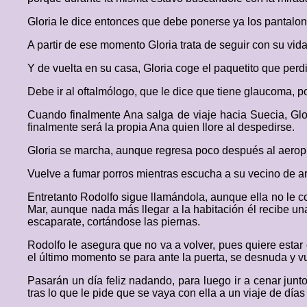
Gloria le dice entonces que debe ponerse ya los pantalone
A partir de ese momento Gloria trata de seguir con su vid
Y de vuelta en su casa, Gloria coge el paquetito que perd
Debe ir al oftalmólogo, que le dice que tiene glaucoma, po
Cuando finalmente Ana salga de viaje hacia Suecia, Glor
finalmente será la propia Ana quien llore al despedirse.
Gloria se marcha, aunque regresa poco después al aeropue
Vuelve a fumar porros mientras escucha a su vecino de arr
Entretanto Rodolfo sigue llamándola, aunque ella no le co
Mar, aunque nada más llegar a la habitación él recibe un
escaparate, cortándose las piernas.
Rodolfo le asegura que no va a volver, pues quiere estar
el último momento se para ante la puerta, se desnuda y vu
Pasarán un día feliz nadando, para luego ir a cenar junt
tras lo que le pide que se vaya con ella a un viaje de días