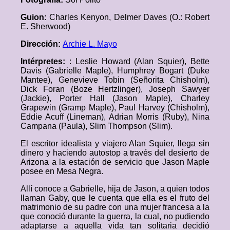
Guion:
Charles Kenyon, Delmer Daves (O.: Robert
E. Sherwood)
Dirección:
Archie L. Mayo
Intérpretes:
: Leslie Howard (Alan Squier), Bette
Davis (Gabrielle Maple), Humphrey Bogart (Duke
Mantee), Genevieve Tobin (Señorita Chisholm),
Dick Foran (Boze Hertzlinger), Joseph Sawyer
(Jackie), Porter Hall (Jason Maple), Charley
Grapewin (Gramp Maple), Paul Harvey (Chisholm),
Eddie Acuff (Lineman), Adrian Morris (Ruby), Nina
Campana (Paula), Slim Thompson (Slim).
El escritor idealista y viajero Alan Squier, llega sin
dinero y haciendo autostop a través del desierto de
Arizona a la estación de servicio que Jason Maple
posee en Mesa Negra.
Allí conoce a Gabrielle, hija de Jason, a quien todos
llaman Gaby, que le cuenta que ella es el fruto del
matrimonio de su padre con una mujer francesa a la
que conoció durante la guerra, la cual, no pudiendo
adaptarse a aquella vida tan solitaria decidió