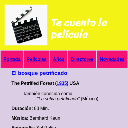
Te cuento la
película
Portada
Películas
Años
Directores
Novedades
El bosque petrificado
The Petrified Forest (
1935
) USA
También conocida como:
-
"La selva petrificada"
(México)
Duración:
83 Min.
Música:
Bernhard Kaun
Fotografía:
Sol Polito