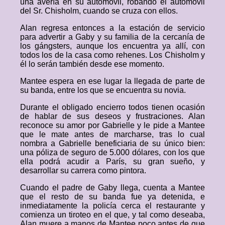
una avería en su automóvil, robando el automóvil
del Sr. Chisholm, cuando se cruza con ellos.
Alan regresa entonces a la estación de servicio
para advertir a Gaby y su familia de la cercanía de
los gángsters, aunque los encuentra ya allí, con
todos los de la casa como rehenes. Los Chisholm y
él lo serán también desde ese momento.
Mantee espera en ese lugar la llegada de parte de
su banda, entre los que se encuentra su novia.
Durante el obligado encierro todos tienen ocasión
de hablar de sus deseos y frustraciones. Alan
reconoce su amor por Gabrielle y le pide a Mantee
que le mate antes de marcharse, tras lo cual
nombra a Gabrielle beneficiaria de su único bien:
una póliza de seguro de 5.000 dólares, con los que
ella podrá acudir a París, su gran sueño, y
desarrollar su carrera como pintora.
Cuando el padre de Gaby llega, cuenta a Mantee
que el resto de su banda fue ya detenida, e
inmediatamente la policía cerca el restaurante y
comienza un tiroteo en el que, y tal como deseaba,
Alan muere a manos de Mantee poco antes de que