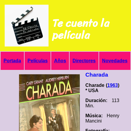
Te cuento la
película
Portada
Películas
Años
Directores
Novedades
Charada
Charade (
1963
)
* USA
Duración:
113
Min.
Música:
Henry
Mancini
Fotografía: