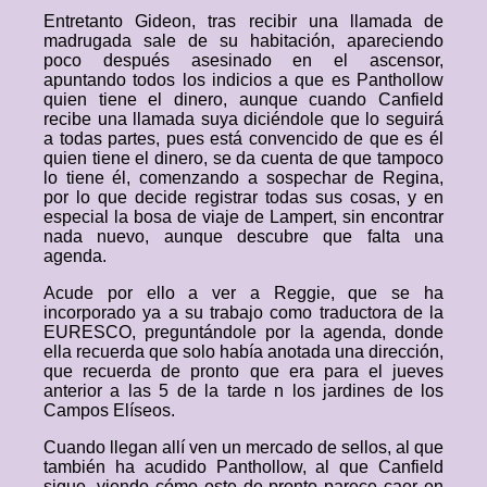
Entretanto Gideon, tras recibir una llamada de
madrugada sale de su habitación, apareciendo
poco después asesinado en el ascensor,
apuntando todos los indicios a que es Panthollow
quien tiene el dinero, aunque cuando Canfield
recibe una llamada suya diciéndole que lo seguirá
a todas partes, pues está convencido de que es él
quien tiene el dinero, se da cuenta de que tampoco
lo tiene él, comenzando a sospechar de Regina,
por lo que decide registrar todas sus cosas, y en
especial la bosa de viaje de Lampert, sin encontrar
nada nuevo, aunque descubre que falta una
agenda.
Acude por ello a ver a Reggie, que se ha
incorporado ya a su trabajo como traductora de la
EURESCO, preguntándole por la agenda, donde
ella recuerda que solo había anotada una dirección,
que recuerda de pronto que era para el jueves
anterior a las 5 de la tarde n los jardines de los
Campos Elíseos.
Cuando llegan allí ven un mercado de sellos, al que
también ha acudido Panthollow, al que Canfield
sigue, viendo cómo este de pronto parece caer en