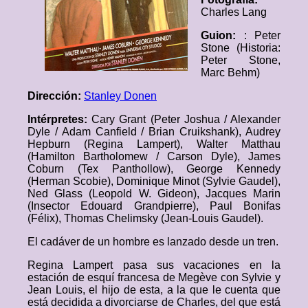
Charles Lang
Guion:
: Peter
Stone (Historia:
Peter Stone,
Marc Behm)
Dirección:
Stanley Donen
Intérpretes:
Cary Grant (Peter Joshua / Alexander
Dyle / Adam Canfield / Brian Cruikshank), Audrey
Hepburn (Regina Lampert), Walter Matthau
(Hamilton Bartholomew / Carson Dyle), James
Coburn (Tex Panthollow), George Kennedy
(Herman Scobie), Dominique Minot (Sylvie Gaudel),
Ned Glass (Leopold W. Gideon), Jacques Marin
(Insector Edouard Grandpierre), Paul Bonifas
(Félix), Thomas Chelimsky (Jean-Louis Gaudel).
El cadáver de un hombre es lanzado desde un tren.
Regina Lampert pasa sus vacaciones en la
estación de esquí francesa de Megève con Sylvie y
Jean Louis, el hijo de esta, a la que le cuenta que
está decidida a divorciarse de Charles, del que está