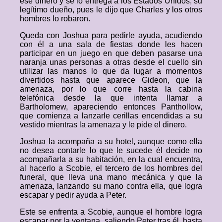
ese dinero y se lo entrega a los Estados Unidos, su
legítimo dueño, pues le dijo que Charles y los otros
hombres lo robaron.
Queda con Joshua para pedirle ayuda, acudiendo
con él a una sala de fiestas donde les hacen
participar en un juego en que deben pasarse una
naranja unas personas a otras desde el cuello sin
utilizar las manos lo que da lugar a momentos
divertidos hasta que aparece Gideon, que la
amenaza, por lo que corre hasta la cabina
telefónica desde la que intenta llamar a
Bartholomew, apareciendo entonces Panthollow,
que comienza a lanzarle cerillas encendidas a su
vestido mientras la amenaza y le pide el dinero.
Joshua la acompaña a su hotel, aunque como ella
no desea contarle lo que le sucede él decide no
acompañarla a su habitación, en la cual encuentra,
al hacerlo a Scobie, el tercero de los hombres del
funeral, que lleva una mano mecánica y que la
amenaza, lanzando su mano contra ella, que logra
escapar y pedir ayuda a Peter.
Este se enfrenta a Scobie, aunque el hombre logra
escapar por la ventana, saliendo Peter tras él, hasta