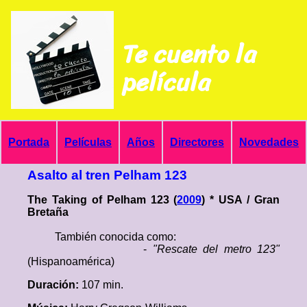
Te cuento la
película
Portada
Películas
Años
Directores
Novedades
Asalto al tren Pelham 123
The Taking of Pelham 123 (
2009
) * USA / Gran
Bretaña
También conocida como:
-
"Rescate del metro 123"
(Hispanoamérica)
Duración:
107 min.