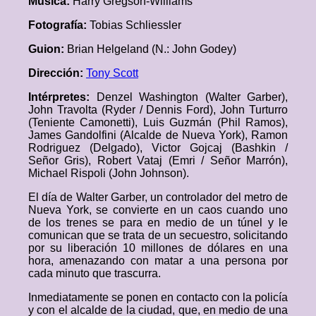
Música:
Harry Gregson-Williams
Fotografía:
Tobias Schliessler
Guion:
Brian Helgeland (N.: John Godey)
Dirección:
Tony Scott
Intérpretes:
Denzel Washington (Walter Garber),
John Travolta (Ryder / Dennis Ford), John Turturro
(Teniente Camonetti), Luis Guzmán (Phil Ramos),
James Gandolfini (Alcalde de Nueva York), Ramon
Rodriguez (Delgado), Victor Gojcaj (Bashkin /
Señor Gris), Robert Vataj (Emri / Señor Marrón),
Michael Rispoli (John Johnson).
El día de Walter Garber, un controlador del metro de
Nueva York, se convierte en un caos cuando uno
de los trenes se para en medio de un túnel y le
comunican que se trata de un secuestro, solicitando
por su liberación 10 millones de dólares en una
hora, amenazando con matar a una persona por
cada minuto que trascurra.
Inmediatamente se ponen en contacto con la policía
y con el alcalde de la ciudad, que, en medio de una