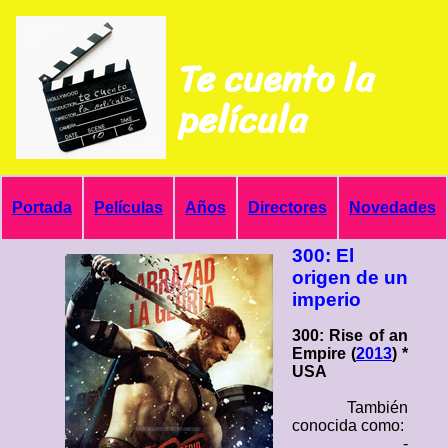
Te cuento la
película
Portada
Películas
Años
Directores
Novedades
300: El
origen de un
imperio
300: Rise of an
Empire (
2013
) *
USA
También
conocida como:
-