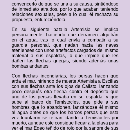
convencerlo de que se una a su causa, sintiéndose
de inmediato atraidos, por lo que acaban teniendo
relaciones sexuales, pese a lo cual él rechaza su
propuesta, enfureciéndola.
En su siguiente batalla Artemisia se implica
personalmente, haciendo que derramen alquitrán
en el agua, tras lo cual envía a combatir a su
guardia personal, que nadan hacia las naves
atenienses con unos artefactos cargados del mismo
material a sus espaldas, lo que impide que les
dañen las flechas griegas, siendo además unas
bombas andantes.
Con flechas incendiarias, los persas hacen que
arda el mar, hiriendo de muerte Artemisia a Escilias
con sus flechas ante los ojos de Calisto, lanzando
poco después otra flecha contra el depósito que
uno de los persas llevaba en su espalda, y que
sube al barco de Temístocles, que pide a sus
hombres que lo abandonen, lanzándose él mismo
al agua antes de que los barcos persas que esta
vez triunfaron se retiran, dando a Temístocles por
muerto, aunque este consigue llegar a la playa para
ver el mar Egeo teñido de rojo por la sangre de sus