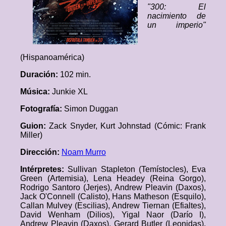
"300: El
nacimiento de
un imperio"
(Hispanoamérica)
Duración:
102 min.
Música:
Junkie XL
Fotografía:
Simon Duggan
Guion:
Zack Snyder, Kurt Johnstad (Cómic: Frank
Miller)
Dirección:
Noam Murro
Intérpretes:
Sullivan Stapleton (Temístocles), Eva
Green (Artemisia), Lena Headey (Reina Gorgo),
Rodrigo Santoro (Jerjes), Andrew Pleavin (Daxos),
Jack O'Connell (Calisto), Hans Matheson (Esquilo),
Callan Mulvey (Escilias), Andrew Tiernan (Efialtes),
David Wenham (Dilios), Yigal Naor (Darío I),
Andrew Pleavin (Daxos), Gerard Butler (Leonidas),