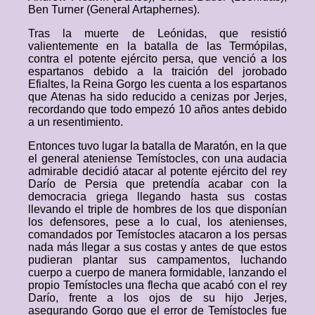
Ben Turner (General Artaphernes).
Tras la muerte de Leónidas, que resistió
valientemente en la batalla de las Termópilas,
contra el potente ejército persa, que venció a los
espartanos debido a la traición del jorobado
Efialtes, la Reina Gorgo les cuenta a los espartanos
que Atenas ha sido reducido a cenizas por Jerjes,
recordando que todo empezó 10 años antes debido
a un resentimiento.
Entonces tuvo lugar la batalla de Maratón, en la que
el general ateniense Temístocles, con una audacia
admirable decidió atacar al potente ejército del rey
Darío de Persia que pretendía acabar con la
democracia griega llegando hasta sus costas
llevando el triple de hombres de los que disponían
los defensores, pese a lo cual, los atenienses,
comandados por Temístocles atacaron a los persas
nada más llegar a sus costas y antes de que estos
pudieran plantar sus campamentos, luchando
cuerpo a cuerpo de manera formidable, lanzando el
propio Temístocles una flecha que acabó con el rey
Darío, frente a los ojos de su hijo Jerjes,
asegurando Gorgo que el error de Temístocles fue