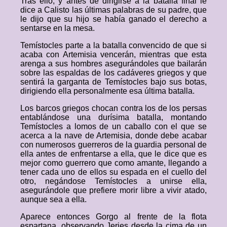
Tras ello, y antes de dirigirse a la batalla final le
dice a Calisto las últimas palabras de su padre, que
le dijo que su hijo se había ganado el derecho a
sentarse en la mesa.
Temístocles parte a la batalla convencido de que si
acaba con Artemisia vencerán, mientras que esta
arenga a sus hombres asegurándoles que bailarán
sobre las espaldas de los cadáveres griegos y que
sentirá la garganta de Temístocles bajo sus botas,
dirigiendo ella personalmente esa última batalla.
Los barcos griegos chocan contra los de los persas
entablándose una durísima batalla, montando
Temístocles a lomos de un caballo con el que se
acerca a la nave de Artemisia, donde debe acabar
con numerosos guerreros de la guardia personal de
ella antes de enfrentarse a ella, que le dice que es
mejor como guerrero que como amante, llegando a
tener cada uno de ellos su espada en el cuello del
otro, negándose Temístocles a unirse ella,
asegurándole que prefiere morir libre a vivir atado,
aunque sea a ella.
Aparece entonces Gorgo al frente de la flota
espartana, observando Jerjes desde la cima de un