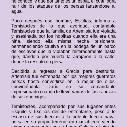
no conoce, y que por tanto es un espía, el cual logra
huir de los ataques de los persas lanzándose al
agua.
Poco después ese hombre, Escilias, informa a
Temístocles de lo que averiguó, contándole
Temístocles que la familia de Artemisia fue violada
y asesinada por los hoplitas cuando ella era una
niña, siendo ella misma hecha prisionera,
permaneciendo cautiva en la bodega de un barco
de esclavos que la violaban reiteradamente hasta
que, dándola por muerta la arrojaron a la calle,
donde la rescató un persa.
Decidida a regresar a Grecia para destruirla,
Artemisia fue entrenada por los mejores guerreros
persas hasta convertirse en la mejor de ellos,
convirtiéndola Darío en su comandante
impresionado cuando le llevó varias de las cabezas
de sus enemigos.
Temístocles, acompañado por sus lugartenientes
Esquilo y Escilias decide enfrentarse, pese a lo
escaso de sus fuerzas a la potente fuerza naval
persa en su propio terreno, en mar abierto, viendo
cómo se encuentra en su barco Calisto, el hijo de