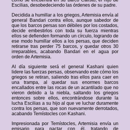
Escilias, desobedeciendo las órdenes de su padre.
Decidida a humillar a los griegos, Artemisia envía al
general Bandari contra ellos, aunque sabedor de
que los barcos persas son débiles por los costados,
decide embestirlos con toda su fuerza mientras
ellos se defienden formando un círculo, logrando de
ese modo humillar ellos a los persas, que deciden
retirarse tras perder 75 barcos, y quedar otros 30
irreparables, acabando Bandari en el agua por
orden de Artemisia.
Al día siguiente será el general Kashani quien
lidere las fuerzas persas, observando este cómo los
griegos se retiran, saliendo tras ellos para caer en
una trampa, al quedar sus enormes barcos
encallados entre las rocas de un acantilado que no
vieron debido a la niebla, saltando los griegos
entonces sobre ellos, encontrándose durante la
lucha Escilias a su hijo al que ve luchar duramente
contra los persas, que son nuevamente derrotados,
acabando Temístocles con Kashani.
Impresionada por Temístocles, Artemisia envía un
emisario para pactar con él, tratando de